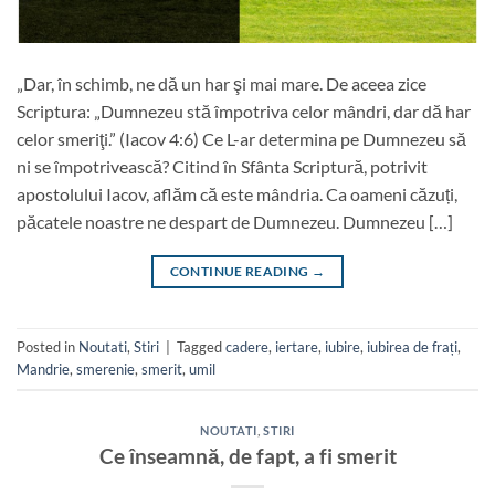
„Dar, în schimb, ne dă un har şi mai mare. De aceea zice
Scriptura: „Dumnezeu stă împotriva celor mândri, dar dă har
celor smeriţi.” (Iacov 4:6) Ce L-ar determina pe Dumnezeu să
ni se împotrivească? Citind în Sfânta Scriptură, potrivit
apostolului Iacov, aflăm că este mândria. Ca oameni căzuți,
păcatele noastre ne despart de Dumnezeu. Dumnezeu […]
CONTINUE READING
→
Posted in
Noutati
,
Stiri
|
Tagged
cadere
,
iertare
,
iubire
,
iubirea de frați
,
Mandrie
,
smerenie
,
smerit
,
umil
NOUTATI
,
STIRI
Ce înseamnă, de fapt, a fi smerit