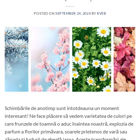
POSTED ON
SEPTEMBER 24, 2024
BY
RVEB
Schimbările de anotimp sunt întotdeauna un moment
interesant! Ne face plăcere să vedem varietatea de culori pe
care frunzele de toamnă o aduc înaintea noastră, explozia de
parfum a florilor primăvara, soarele prietenos de vară sau
zăpada și țurțurii de gheață iarna. Aceste transformări ale