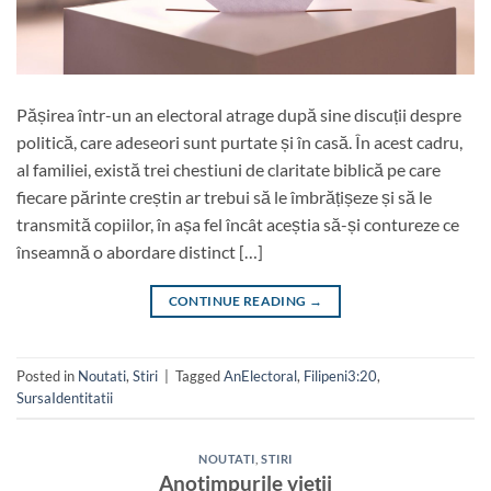
Pășirea într-un an electoral atrage după sine discuții despre
politică, care adeseori sunt purtate și în casă. În acest cadru,
al familiei, există trei chestiuni de claritate biblică pe care
fiecare părinte creștin ar trebui să le îmbrățișeze și să le
transmită copiilor, în așa fel încât aceștia să-și contureze ce
înseamnă o abordare distinct […]
CONTINUE READING
→
Posted in
Noutati
,
Stiri
|
Tagged
AnElectoral
,
Filipeni3:20
,
SursaIdentitatii
NOUTATI
,
STIRI
Anotimpurile vieții