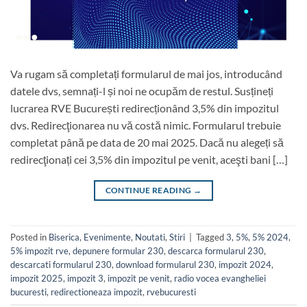
Va rugam să completați formularul de mai jos, introducând
datele dvs, semnați-l și noi ne ocupăm de restul. Susțineți
lucrarea RVE București redirecționând 3,5% din impozitul
dvs. Redirecţionarea nu vă costă nimic. Formularul trebuie
completat până pe data de 20 mai 2025. Dacă nu alegeți să
redirecţionați cei 3,5% din impozitul pe venit, aceşti bani […]
CONTINUE READING
→
Posted in
Biserica
,
Evenimente
,
Noutati
,
Stiri
|
Tagged
3
,
5%
,
5% 2024
,
5% impozit rve
,
depunere formular 230
,
descarca formularul 230
,
descarcati formularul 230
,
download formularul 230
,
impozit 2024
,
impozit 2025
,
impozit 3
,
impozit pe venit
,
radio vocea evangheliei
bucuresti
,
redirectioneaza impozit
,
rvebucuresti