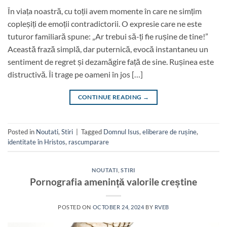
În viața noastră, cu toții avem momente în care ne simțim
copleșiți de emoții contradictorii. O expresie care ne este
tuturor familiară spune: „Ar trebui să-ți fie rușine de tine!”
Această frază simplă, dar puternică, evocă instantaneu un
sentiment de regret și dezamăgire față de sine. Rușinea este
distructivă. Îi trage pe oameni în jos […]
CONTINUE READING
→
Posted in
Noutati
,
Stiri
|
Tagged
Domnul Isus
,
eliberare de rușine
,
identitate în Hristos
,
rascumparare
NOUTATI
,
STIRI
Pornografia amenință valorile creștine
POSTED ON
OCTOBER 24, 2024
BY
RVEB