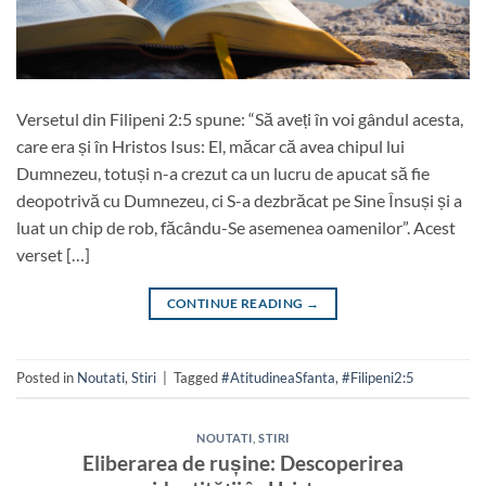
Versetul din Filipeni 2:5 spune: “Să aveți în voi gândul acesta,
care era și în Hristos Isus: El, măcar că avea chipul lui
Dumnezeu, totuși n-a crezut ca un lucru de apucat să fie
deopotrivă cu Dumnezeu, ci S-a dezbrăcat pe Sine Însuși și a
luat un chip de rob, făcându-Se asemenea oamenilor”. Acest
verset […]
CONTINUE READING
→
Posted in
Noutati
,
Stiri
|
Tagged
#AtitudineaSfanta
,
#Filipeni2:5
NOUTATI
,
STIRI
Eliberarea de rușine: Descoperirea