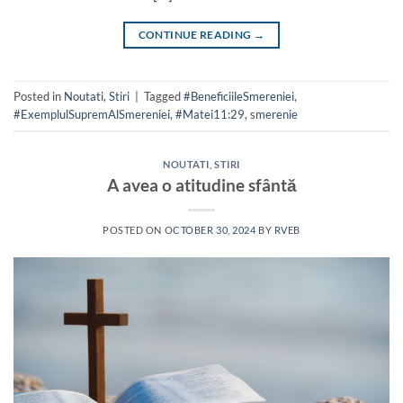
CONTINUE READING
→
Posted in
Noutati
,
Stiri
|
Tagged
#BeneficiileSmereniei
,
#ExemplulSupremAlSmereniei
,
#Matei11:29
,
smerenie
NOUTATI
,
STIRI
A avea o atitudine sfântă
POSTED ON
OCTOBER 30, 2024
BY
RVEB