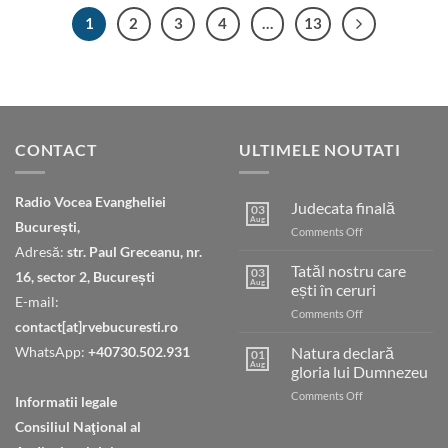
1
2
3
4
…
13
CONTACT
ULTIMELE NOUTATI
Radio Vocea Evangheliei
Judecata finală
03
Aug
București,
on
Comments Off
Judecata
Adresă:
str. Paul Greceanu, nr.
finală
Tatăl nostru care
03
16, sector 2, București
Aug
ești în ceruri
E-mail:
on
Comments Off
contact[at]rvebucuresti.ro
Tatăl
nostru
WhatsApp:
+40730.502.931
Natura declară
01
care
Aug
gloria lui Dumnezeu
ești
on
Comments Off
în
Informatii legale
Natura
ceruri
Consiliul Naţional al
declară
gloria