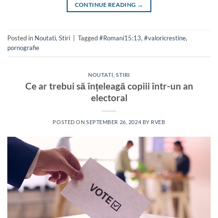
CONTINUE READING
→
Posted in
Noutati
,
Stiri
|
Tagged
#Romani15:13
,
#valoricrestine
,
pornografie
NOUTATI
,
STIRI
Ce ar trebui să înțeleagă copiii într-un an
electoral
POSTED ON
SEPTEMBER 26, 2024
BY
RVEB