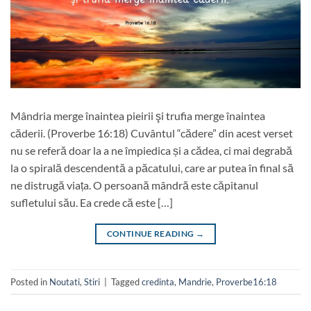
Mândria merge înaintea pieirii şi trufia merge înaintea
căderii. (Proverbe 16:18) Cuvântul “cădere” din acest verset
nu se referă doar la a ne împiedica și a cădea, ci mai degrabă
la o spirală descendentă a păcatului, care ar putea în final să
ne distrugă viața. O persoană mândră este căpitanul
sufletului său. Ea crede că este […]
CONTINUE READING
→
Posted in
Noutati
,
Stiri
|
Tagged
credinta
,
Mandrie
,
Proverbe16:18