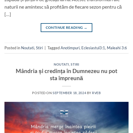
naturii ne amintesc să profităm de fiecare sezon pentru că
[…]
CONTINUE READING
→
Posted in
Noutati
,
Stiri
|
Tagged
Anotimpuri
,
Eclesiastul3:1
,
Maleahi 3:6
NOUTATI
,
STIRI
Mândria și credința în Dumnezeu nu pot
sta împreună
POSTED ON
SEPTEMBER 18, 2024
BY
RVEB