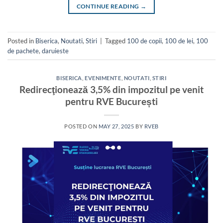
CONTINUE READING
→
Posted in
Biserica
,
Noutati
,
Stiri
|
Tagged
100 de copii
,
100 de lei
,
100
de pachete
,
daruieste
BISERICA
,
EVENIMENTE
,
NOUTATI
,
STIRI
Redirecţionează 3,5% din impozitul pe venit
pentru RVE București
POSTED ON
MAY 27, 2025
BY
RVEB