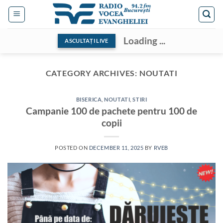
Skip
to
content
Loading ...
ASCULTAȚI LIVE
CATEGORY ARCHIVES:
NOUTATI
BISERICA
,
NOUTATI
,
STIRI
Campanie 100 de pachete pentru 100 de
copii
POSTED ON
DECEMBER 11, 2025
BY
RVEB