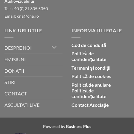
Audiovizualului
lui
Tel: +40 (0)21 305 5350
Dumnezeu
Email: cna@cna.ro
LINK-URI UTILE
INFORMAȚII LEGALE
Cod de conduită
DESPRE NOI
Politică de
confidențialitate
EMISIUNI
Termeni și condiții
DONATII
Politică de cookies
STIRI
Politică de anulare
Politică de
CONTACT
confidențialitate
Contact Asociație
ASCULTATI LIVE
Powered by
Business Plus