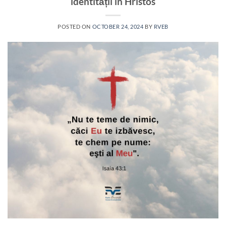
identității în Hristos
POSTED ON
OCTOBER 24, 2024
BY
RVEB