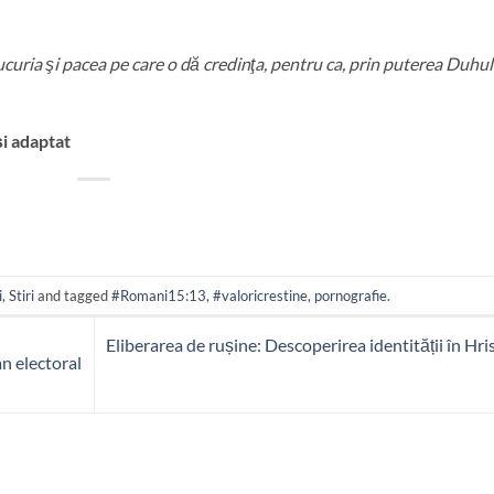
uria şi pacea pe care o dă credinţa, pentru ca, prin puterea Duhul
și adaptat
i
,
Stiri
and tagged
#Romani15:13
,
#valoricrestine
,
pornografie
.
Eliberarea de rușine: Descoperirea identității în Hri
an electoral