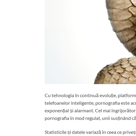
Cu tehnologia în continuă evoluție, platformel
telefoanelor inteligente, pornografia este ac
exponențial și alarmant. Cel mai îngrijorăto
pornografia în mod regulat, unii susținând că
Statisticile și datele variază în ceea ce prive