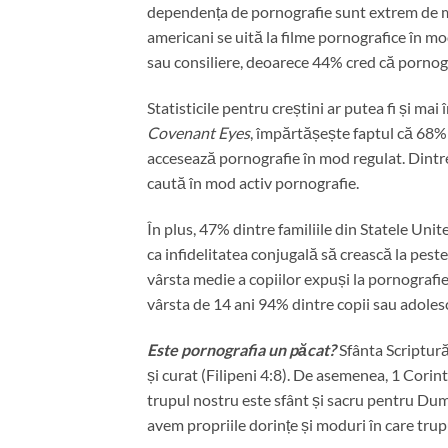
dependența de pornografie sunt extrem de ma
americani se uită la filme pornografice în mod
sau consiliere, deoarece 44% cred că pornograf
Statisticile pentru creștini ar putea fi și mai
Covenant Eyes
, împărtășește faptul că 68% 
accesează pornografie în mod regulat. Dintre t
caută în mod activ pornografie.
În plus, 47% dintre familiile din Statele Unit
ca infidelitatea conjugală să crească la pes
vârsta medie a copiilor expuși la pornografie s
vârsta de 14 ani 94% dintre copii sau adolesce
Este pornografia un păcat?
Sfânta Scriptur
și curat (Filipeni 4:8). De asemenea, 1 Cori
trupul nostru este sfânt și sacru pentru Dumn
avem propriile dorințe și moduri în care tr