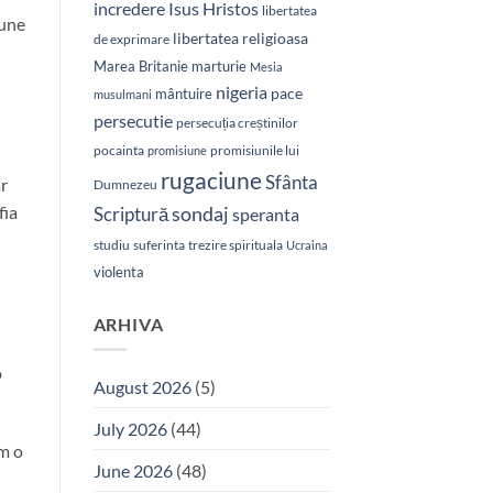
Isus Hristos
incredere
libertatea
aune
libertatea religioasa
de exprimare
Marea Britanie
marturie
Mesia
nigeria
pace
mântuire
musulmani
persecutie
persecuția creștinilor
pocainta
promisiunile lui
promisiune
rugaciune
Sfânta
ar
Dumnezeu
sondaj
fia
Scriptură
speranta
studiu
suferinta
trezire spirituala
Ucraina
violenta
ARHIVA
o
August 2026
(5)
July 2026
(44)
im o
June 2026
(48)