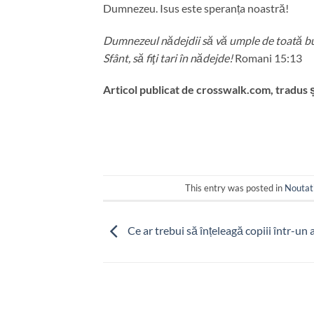
Dumnezeu. Isus este speranța noastră!
Dumnezeul nădejdii să vă umple de toată buc
Sfânt, să fiţi tari în nădejde!
Romani 15:13
Articol publicat de crosswalk.com, tradus 
This entry was posted in
Noutat
Ce ar trebui să înțeleagă copiii într-un 