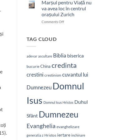
bătut
Marșul pentru Viață nu
cu
va avea loc în centrul
r
brutalitate
orașului Zurich
în
on
Comments Off
Nepal:
Marșul
„Sunt
pentru
și
și
Viață
mai
TAG CLOUD
nu
hotărât
va
%
să-
avea
L
Biblia
biserica
adevar
ascultare
loc
vestesc
credinta
în
pe
China
bucurie
centrul
Hristos”
ce
crestini
cuvantul lui
orașului
crestinism
Zurich
Domnul
a
Dumnezeu
Isus
Duhul
Domnul Isus Hristos
pt
Dumnezeu
Sfânt
oți
Evanghelia
evanghelizare
15).
iertare
Hristos
generatia z
inchinare