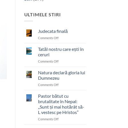
ULTIMELE STIRI
Judecata finală
on
Comments Off
Judecata
finală
Tatăl nostru care ești în
ceruri
on
Comments Off
Tatăl
nostru
Natura declară gloria lui
care
Dumnezeu
ești
on
Comments Off
în
Natura
ceruri
declară
Pastor bătut cu
gloria
brutalitate în Nepal:
lui
„Sunt și mai hotărât să-
Dumnezeu
L vestesc pe Hristos”
on
Comments Off
Pastor