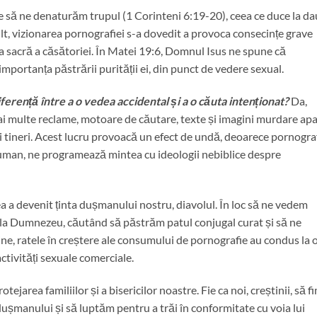
ce să ne denaturăm trupul (1 Corinteni 6:19-20), ceea ce duce la d
t, vizionarea pornografiei s-a dovedit a provoca consecințe grave
nea sacră a căsătoriei. În Matei 19:6, Domnul Isus ne spune că
mportanța păstrării purității ei, din punct de vedere sexual.
ferență între a o vedea accidental și a o căuta intenționat?
Da,
 mai multe reclame, motoare de căutare, texte și imagini murdare ap
ei tineri. Acest lucru provoacă un efect de undă, deoarece pornogra
uman, ne programează mintea cu ideologii nebiblice despre
ea a devenit ținta dușmanului nostru, diavolul. În loc să ne vedem
e la Dumnezeu, căutând să păstrăm patul conjugal curat și să ne
e, ratele în creștere ale consumului de pornografie au condus la 
ctivități sexuale comerciale.
ejarea familiilor și a bisericilor noastre. Fie ca noi, creștinii, să f
dușmanului și să luptăm pentru a trăi în conformitate cu voia lui