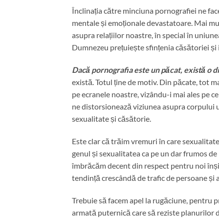
Înclinația către minciuna pornografiei ne fa
mentale și emoționale devastatoare. Mai mul
asupra relațiilor noastre, în special în uniu
Dumnezeu prețuiește sfințenia căsătoriei și i
Dacă pornografia este un păcat, există o di
există. Totul ține de motiv. Din păcate, tot
pe ecranele noastre, vizându-i mai ales pe c
ne distorsionează viziunea asupra corpului 
sexualitate și căsătorie.
Este clar că trăim vremuri în care sexualitat
genul și sexualitatea ca pe un dar frumos d
îmbrăcăm decent din respect pentru noi înșin
tendință crescândă de trafic de persoane și a
Trebuie să facem apel la rugăciune, pentru prot
armată puternică care să reziste planurilor 