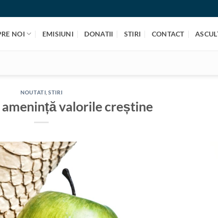
PRE NOI
EMISIUNI
DONATII
STIRI
CONTACT
ASCULT
NOUTATI
,
STIRI
 amenință valorile creștine