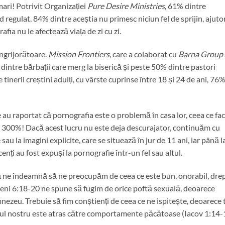
ri! Potrivit Organizației
Pure Desire Ministries
, 61% dintre
 regulat. 84% dintre aceștia nu primesc niciun fel de sprijin, ajuto
ia nu le afectează viața de zi cu zi.
 îngrijorătoare.
Mission Frontiers
, care a colaborat cu
Barna Group
dintre bărbații care merg la biserică și peste 50% dintre pastori
inerii creștini adulți, cu vârste cuprinse între 18 și 24 de ani, 76
e au raportat că pornografia este o problemă în casa lor, ceea ce fa
te 300%! Dacă acest lucru nu este deja descurajator, continuăm cu
au la imagini explicite, care se situează în jur de 11 ani, iar până l
nți au fost expuși la pornografie într-un fel sau altul.
ă ne îndeamnă să ne preocupăm de ceea ce este bun, onorabil, dre
nteni 6:18-20 ne spune să fugim de orice poftă sexuală, deoarece
ezeu. Trebuie să fim conștienți de ceea ce ne ispitește, deoarece t
upul nostru este atras către comportamente păcătoase (Iacov 1:14-