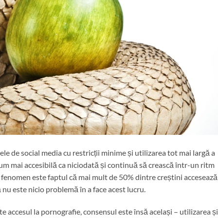
e de social media cu restricții minime și utilizarea tot mai largă a
um mai accesibilă ca niciodată și continuă să crească într-un ritm
r fenomen este faptul că mai mult de 50% dintre creștini accesează
 nu este nicio problemă în a face acest lucru.
ște accesul la pornografie, consensul este însă același – utilizarea și