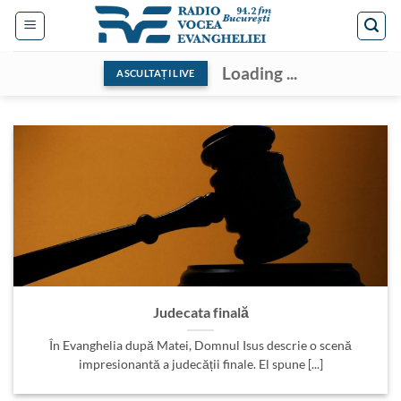
Skip
to
content
Loading ...
ASCULTAȚI LIVE
Judecata finală
În Evanghelia după Matei, Domnul Isus descrie o scenă
impresionantă a judecății finale. El spune [...]