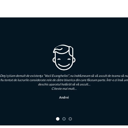
Deşi ştiam demult de existenţa ”Vocii Evangheliei”, nu îndrăzneam să vă ascult de teama să nu
fiu tentat de lucrurile considerate rele de către biserica din care făceam parte. Într-o zi însă am
deschis aparatul hotărât să vă ascult…
Citeste mai mult…
Andrei