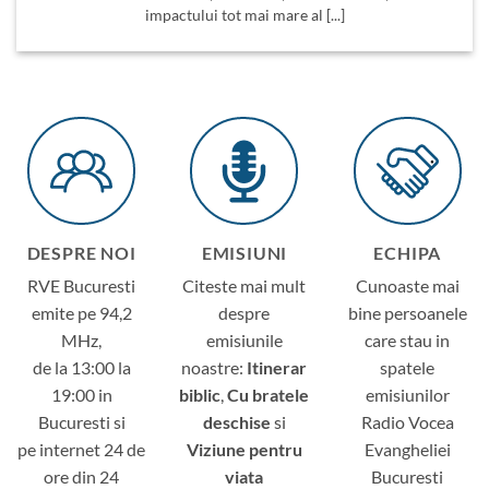
impactului tot mai mare al [...]
DESPRE NOI
EMISIUNI
ECHIPA
RVE Bucuresti
Citeste mai mult
Cunoaste mai
emite pe 94,2
despre
bine persoanele
MHz,
emisiunile
care stau in
de la 13:00 la
noastre:
Itinerar
spatele
19:00 in
biblic
,
Cu bratele
emisiunilor
Bucuresti si
deschise
si
Radio Vocea
pe internet 24 de
Viziune pentru
Evangheliei
ore din 24
viata
Bucuresti