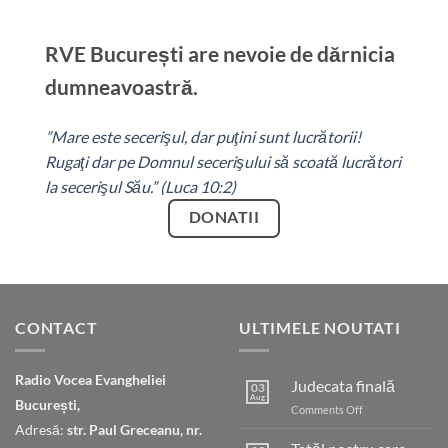
RVE București are nevoie de dărnicia
dumneavoastră.
”Mare este secerişul
, dar puţini sunt lucrătorii!
Rugaţi dar
pe Domnul secerişului să scoată lucrători
la secerişul Său.” (Luca 10:2)
DONATII
CONTACT
ULTIMELE NOUTATI
Radio Vocea Evangheliei
Judecata finală
03
Aug
București,
on
Comments Off
Judecata
Adresă:
str. Paul Greceanu, nr.
finală