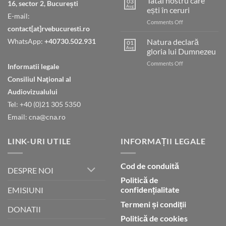
Tatăl nostru care
03
16, sector 2, București
Aug
ești în ceruri
E-mail:
on
Comments Off
contact[at]rvebucuresti.ro
Tatăl
nostru
WhatsApp:
+40730.502.931
Natura declară
01
care
Aug
gloria lui Dumnezeu
ești
on
Comments Off
în
Informatii legale
Natura
ceruri
Consiliul Naţional al
declară
gloria
Audiovizualului
lui
Tel: +40 (0)21 305 5350
Dumnezeu
Email: cna@cna.ro
LINK-URI UTILE
INFORMAȚII LEGALE
Cod de conduită
DESPRE NOI
Politică de
confidențialitate
EMISIUNI
Termeni și condiții
DONATII
Politică de cookies