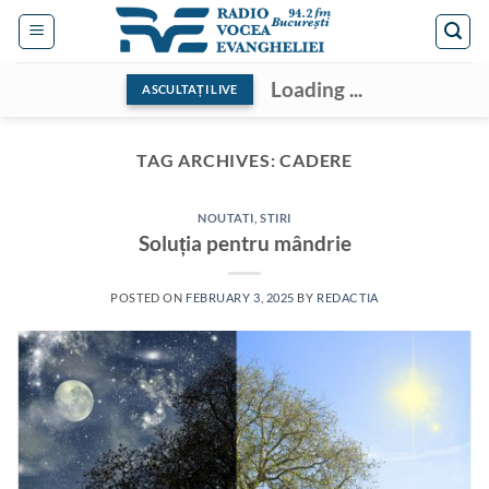
Skip
to
content
Loading ...
ASCULTAȚI LIVE
TAG ARCHIVES:
CADERE
NOUTATI
,
STIRI
Soluția pentru mândrie
POSTED ON
FEBRUARY 3, 2025
BY
REDACTIA