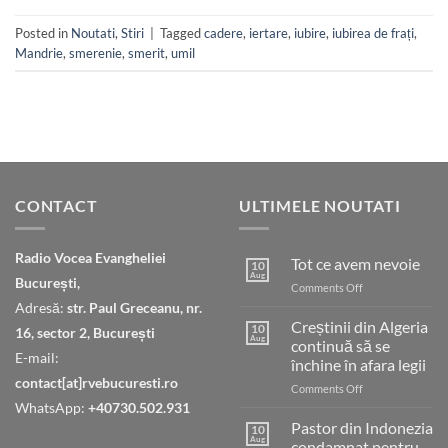
Posted in
Noutati
,
Stiri
|
Tagged
cadere
,
iertare
,
iubire
,
iubirea de frați
,
Mandrie
,
smerenie
,
smerit
,
umil
CONTACT
ULTIMELE NOUTATI
Radio Vocea Evangheliei
Tot ce avem nevoie
10
Aug
București,
on
Comments Off
Tot
Adresă:
str. Paul Greceanu, nr.
ce
Creștinii din Algeria
10
16, sector 2, București
avem
Aug
continuă să se
nevoie
E-mail:
închine în afara legii
contact[at]rvebucuresti.ro
on
Comments Off
Creștinii
WhatsApp:
+40730.502.931
din
Pastor din Indonezia
10
Algeria
Aug
condamnat pentru