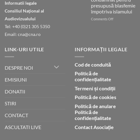
Informatii legale
continuă
presupusă blasfemie
să
Consiliul Naţional al
împotriva islamului
se
Audiovizualului
închine
on
Comments Off
în
Pastor
Tel: +40 (0)21 305 5350
afara
din
Email: cna@cna.ro
legii
Indonezia
condamnat
pentru
LINK-URI UTILE
INFORMAȚII LEGALE
presupusă
blasfemie
împotriva
Cod de conduită
islamului
DESPRE NOI
Politică de
confidențialitate
EMISIUNI
Termeni și condiții
DONATII
Politică de cookies
STIRI
Politică de anulare
Politică de
CONTACT
confidențialitate
Contact Asociație
ASCULTATI LIVE