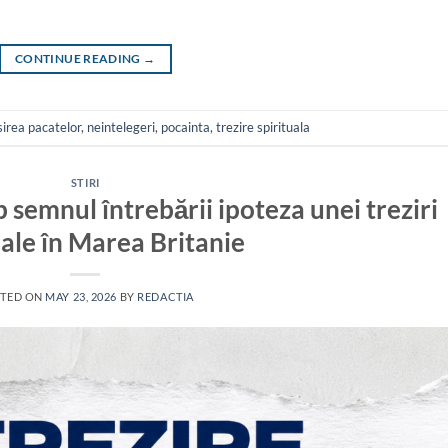
CONTINUE READING
→
sirea pacatelor
,
neintelegeri
,
pocainta
,
trezire spirituala
STIRI
semnul întrebării ipoteza unei treziri
uale în Marea Britanie
TED ON
MAY 23, 2026
BY
REDACTIA