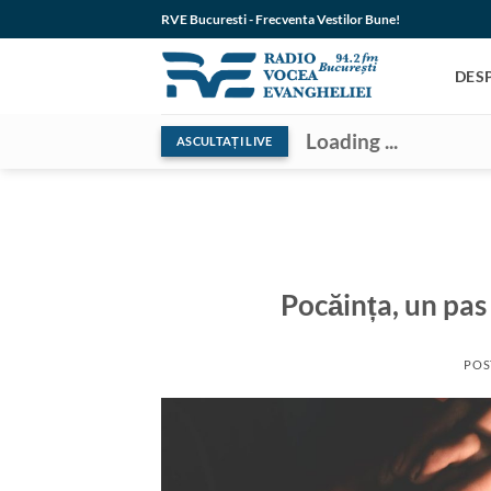
Skip
RVE Bucuresti - Frecventa Vestilor Bune!
to
content
DES
Loading ...
ASCULTAȚI LIVE
Pocăința, un pas 
POS