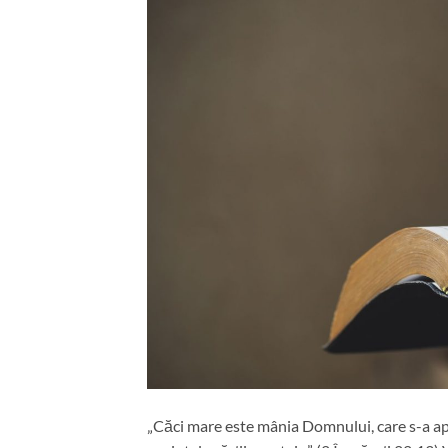
„Căci mare este mânia Domnului, care s-a apr