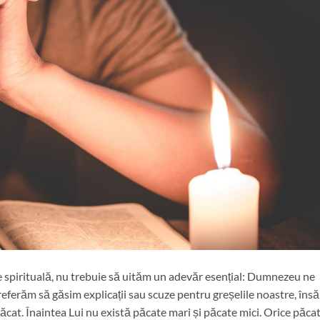
e spirituală, nu trebuie să uităm un adevăr esențial: Dumnezeu ne
eferăm să găsim explicații sau scuze pentru greșelile noastre, însă
. Înaintea Lui nu există păcate mari și păcate mici. Orice păcat