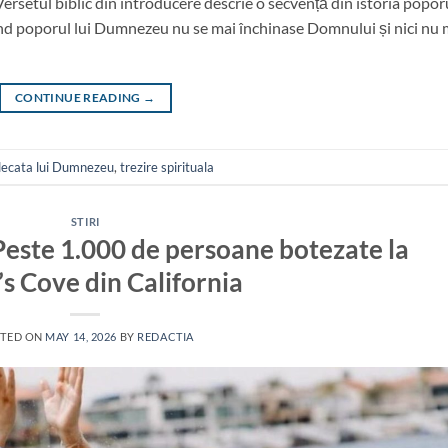
 Versetul biblic din introducere descrie o secvență din istoria popor
când poporul lui Dumnezeu nu se mai închinase Domnului și nici nu 
CONTINUE READING
→
decata lui Dumnezeu
,
trezire spirituala
STIRI
: Peste 1.000 de persoane botezate la
’s Cove din California
TED ON
MAY 14, 2026
BY
REDACTIA