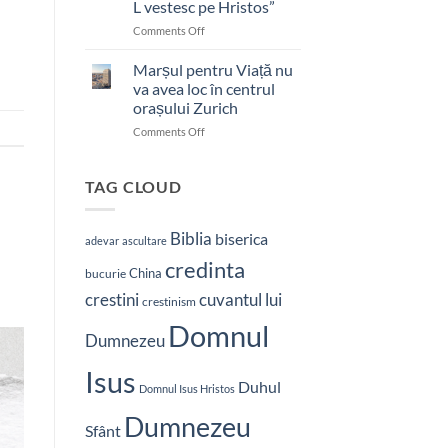
L vestesc pe Hristos”
on
Comments Off
Pastor
bătut
Marșul pentru Viață nu
cu
va avea loc în centrul
brutalitate
orașului Zurich
în
on
Comments Off
Nepal:
Marșul
„Sunt
pentru
și
Viață
mai
TAG CLOUD
nu
hotărât
va
să-
avea
L
Biblia
biserica
adevar
ascultare
loc
vestesc
credinta
în
pe
China
bucurie
centrul
Hristos”
crestini
cuvantul lui
orașului
crestinism
Zurich
Domnul
Dumnezeu
Isus
Duhul
Domnul Isus Hristos
Dumnezeu
Sfânt