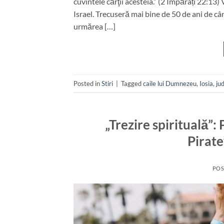
cuvintele cărţii acesteia.” (2 Împărați 22:13)
Israel. Trecuseră mai bine de 50 de ani de 
urmărea […]
Posted in
Stiri
|
Tagged
caile lui Dumnezeu
,
Iosia
,
ju
„Trezire spirituală”
Pirate
POS