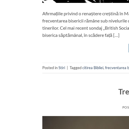
Afirmațiile privind o renaștere creștină în M
frecventarea bisericii rămâne sub nivelurile 
tinerilor. Cel mai recent sondaj „British Soc
biserica săptămânal, în scădere față […]
Posted in
Stiri
|
Tagged
citirea Bibliei
,
frecventarea bi
Tre
POS