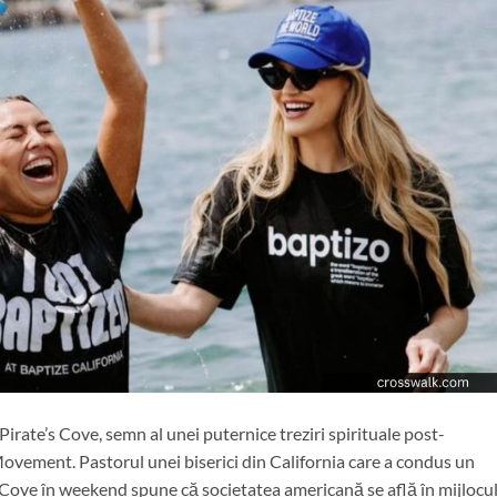
irate’s Cove, semn al unei puternice treziri spirituale post-
Movement. Pastorul unei biserici din California care a condus un
 Cove în weekend spune că societatea americană se află în mijlocu