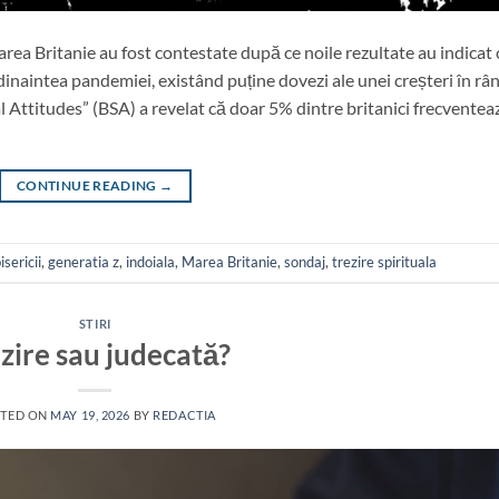
area Britanie au fost contestate după ce noile rezultate au indicat 
dinaintea pandemiei, existând puține dovezi ale unei creșteri în râ
ial Attitudes” (BSA) a revelat că doar 5% dintre britanici frecventea
CONTINUE READING
→
sericii
,
generatia z
,
indoiala
,
Marea Britanie
,
sondaj
,
trezire spirituala
STIRI
zire sau judecată?
TED ON
MAY 19, 2026
BY
REDACTIA