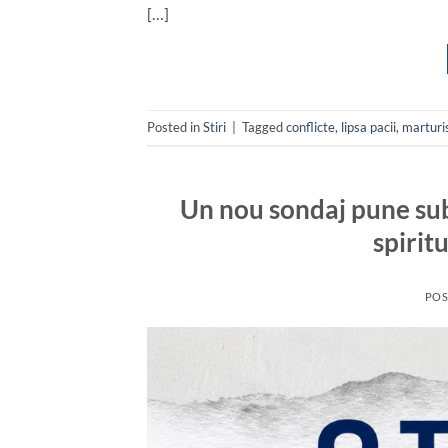
[…]
Posted in
Stiri
|
Tagged
conflicte
,
lipsa pacii
,
marturi
Un nou sondaj pune sub 
spirit
POS