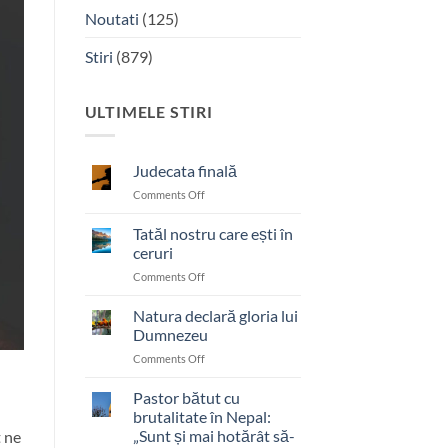
Noutati
(125)
Stiri
(879)
ULTIMELE STIRI
Judecata finală
on
Comments Off
Judecata
finală
Tatăl nostru care ești în
ceruri
on
Comments Off
Tatăl
nostru
Natura declară gloria lui
care
Dumnezeu
ești
on
Comments Off
în
Natura
ceruri
declară
Pastor bătut cu
gloria
brutalitate în Nepal:
lui
„Sunt și mai hotărât să-
 ne
Dumnezeu