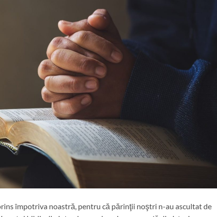
ins împotriva noastră, pentru că părinţii noştri n-au ascultat de