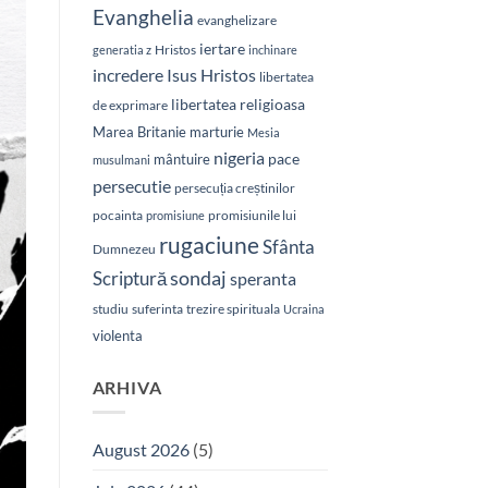
Evanghelia
evanghelizare
iertare
Hristos
generatia z
inchinare
Isus Hristos
incredere
libertatea
libertatea religioasa
de exprimare
Marea Britanie
marturie
Mesia
nigeria
pace
mântuire
musulmani
persecutie
persecuția creștinilor
pocainta
promisiunile lui
promisiune
rugaciune
Sfânta
Dumnezeu
sondaj
Scriptură
speranta
studiu
suferinta
trezire spirituala
Ucraina
violenta
ARHIVA
August 2026
(5)