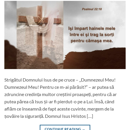
Strigătul Domnului Isus de pe cruce – „Dumnezeul Meu!
Dumnezeul Meu! Pentru ce m-ai părăsit?” – ar putea să
zdruncine credința multor creștini proaspeți, pentru că ar
putea părea că Isus și-ar fi pierdut-o pe a Lui. Însă, când
aflăm ce înseamnă de fapt aceste cuvinte, mergem de la
șovăire la siguranță. Domnul Isus Hristos […]
CONTINUE READING
→