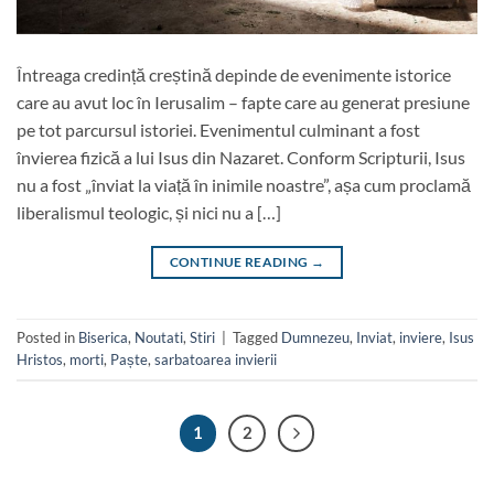
Întreaga credință creștină depinde de evenimente istorice
care au avut loc în Ierusalim – fapte care au generat presiune
pe tot parcursul istoriei. Evenimentul culminant a fost
învierea fizică a lui Isus din Nazaret. Conform Scripturii, Isus
nu a fost „înviat la viață în inimile noastre”, așa cum proclamă
liberalismul teologic, și nici nu a […]
CONTINUE READING
→
Posted in
Biserica
,
Noutati
,
Stiri
|
Tagged
Dumnezeu
,
Inviat
,
inviere
,
Isus
Hristos
,
morti
,
Paște
,
sarbatoarea invierii
1
2