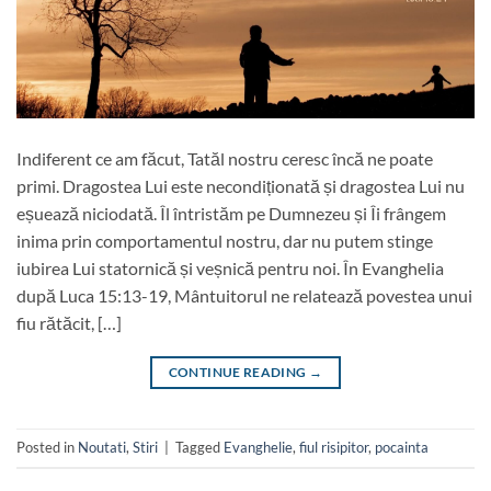
Indiferent ce am făcut, Tatăl nostru ceresc încă ne poate
primi. Dragostea Lui este necondiționată și dragostea Lui nu
eșuează niciodată. Îl întristăm pe Dumnezeu și Îi frângem
inima prin comportamentul nostru, dar nu putem stinge
iubirea Lui statornică și veșnică pentru noi. În Evanghelia
după Luca 15:13-19, Mântuitorul ne relatează povestea unui
fiu rătăcit, […]
CONTINUE READING
→
Posted in
Noutati
,
Stiri
|
Tagged
Evanghelie
,
fiul risipitor
,
pocainta