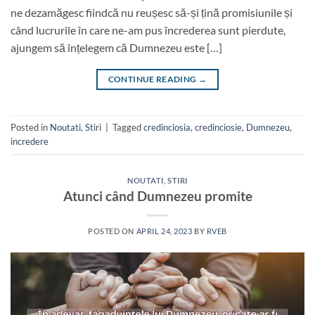
ne dezamăgesc fiindcă nu reușesc să-și țină promisiunile și
când lucrurile în care ne-am pus încrederea sunt pierdute,
ajungem să înțelegem că Dumnezeu este […]
CONTINUE READING
→
Posted in
Noutati
,
Stiri
|
Tagged
credinciosia
,
credinciosie
,
Dumnezeu
,
incredere
NOUTATI
,
STIRI
Atunci când Dumnezeu promite
POSTED ON
APRIL 24, 2023
BY
RVEB