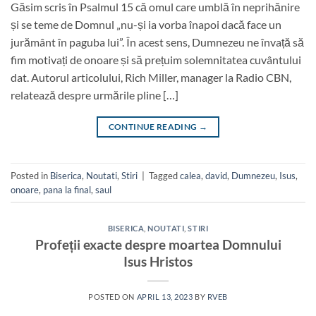
Găsim scris în Psalmul 15 că omul care umblă în neprihănire
și se teme de Domnul „nu-și ia vorba înapoi dacă face un
jurământ în paguba lui”. În acest sens, Dumnezeu ne învață să
fim motivați de onoare și să prețuim solemnitatea cuvântului
dat. Autorul articolului, Rich Miller, manager la Radio CBN,
relatează despre urmările pline […]
CONTINUE READING
→
Posted in
Biserica
,
Noutati
,
Stiri
|
Tagged
calea
,
david
,
Dumnezeu
,
Isus
,
onoare
,
pana la final
,
saul
BISERICA
,
NOUTATI
,
STIRI
Profeții exacte despre moartea Domnului
Isus Hristos
POSTED ON
APRIL 13, 2023
BY
RVEB