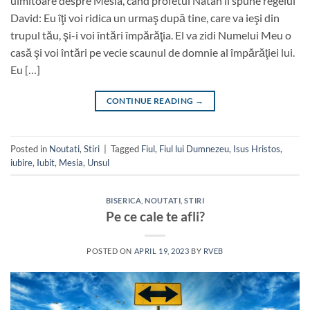
uimitoare despre Mesia, când profetul Natan îi spune regelui
David: Eu îţi voi ridica un urmaş după tine, care va ieşi din
trupul tău, şi-i voi întări împărăţia. El va zidi Numelui Meu o
casă şi voi întări pe vecie scaunul de domnie al împărăţiei lui.
Eu […]
CONTINUE READING
→
Posted in
Noutati
,
Stiri
|
Tagged
Fiul
,
Fiul lui Dumnezeu
,
Isus Hristos
,
iubire
,
Iubit
,
Mesia
,
Unsul
BISERICA
,
NOUTATI
,
STIRI
Pe ce cale te afli?
POSTED ON
APRIL 19, 2023
BY
RVEB