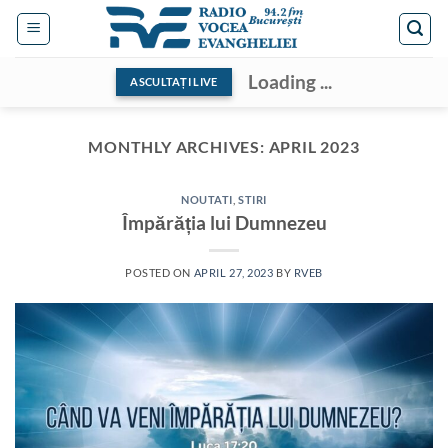
Skip
to
content
Loading ...
ASCULTAȚI LIVE
MONTHLY ARCHIVES:
APRIL 2023
NOUTATI
,
STIRI
Împărăția lui Dumnezeu
POSTED ON
APRIL 27, 2023
BY
RVEB