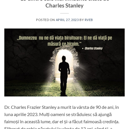
Charles Stanley
POSTED ON
APRIL 27, 2023
BY
RVEB
Dr. Charles Frazier Stanley a murit la vârsta de 90 de ani, în
luna aprilie 2023. Mulți oameni se străduiesc să ajungă
faimoși în această lume, dar el și-a făcut faimoasă credința.
Eliberat de robia păcatului la vârsta de 12 ani, când și-a