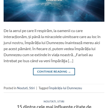
De la aerul pe care îl respirăm, la oamenii cu care
interacționăm, și până la miracolele uimitoare care au loc în
jurul nostru, Împărăția lui Dumnezeu înaintează mereu aici
pe acest pământ. În fiecare zi, putem vedea Împărăția lui
Dumnezeu cum se extinde în viața noastră. „Fariseii au
întrebat pe Isus când va veni Împărăţia […]
CONTINUE READING
→
Posted in
Noutati
,
Stiri
|
Tagged
Împărăția lui Dumnezeu
NOUTATI
,
STIRI
15 dintre cele mai influente citate de