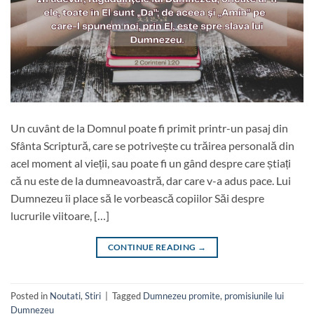
Un cuvânt de la Domnul poate fi primit printr-un pasaj din
Sfânta Scriptură, care se potrivește cu trăirea personală din
acel moment al vieții, sau poate fi un gând despre care știați
că nu este de la dumneavoastră, dar care v-a adus pace. Lui
Dumnezeu îi place să le vorbească copiilor Săi despre
lucrurile viitoare, […]
CONTINUE READING
→
Posted in
Noutati
,
Stiri
|
Tagged
Dumnezeu promite
,
promisiunile lui
Dumnezeu