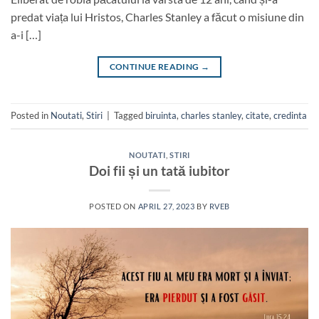
predat viața lui Hristos, Charles Stanley a făcut o misiune din
a-i […]
CONTINUE READING
→
Posted in
Noutati
,
Stiri
|
Tagged
biruinta
,
charles stanley
,
citate
,
credinta
NOUTATI
,
STIRI
Doi fii și un tată iubitor
POSTED ON
APRIL 27, 2023
BY
RVEB