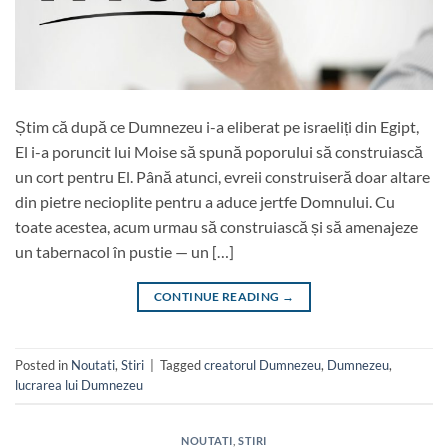
Știm că după ce Dumnezeu i-a eliberat pe israeliți din Egipt,
El i-a poruncit lui Moise să spună poporului să construiască
un cort pentru El. Până atunci, evreii construiseră doar altare
din pietre necioplite pentru a aduce jertfe Domnului. Cu
toate acestea, acum urmau să construiască și să amenajeze
un tabernacol în pustie — un […]
CONTINUE READING
→
Posted in
Noutati
,
Stiri
|
Tagged
creatorul Dumnezeu
,
Dumnezeu
,
lucrarea lui Dumnezeu
NOUTATI
,
STIRI