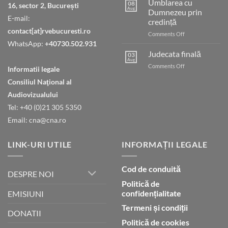
Umblarea cu
08
16, sector 2, București
Aug
Dumnezeu prin
E-mail:
credință
contact[at]rvebucuresti.ro
on
Comments Off
Umblarea
WhatsApp:
+40730.502.931
cu
Judecata finală
03
Dumnezeu
Aug
on
Comments Off
Informatii legale
prin
Judecata
credință
Consiliul Naţional al
finală
Audiovizualului
Tel: +40 (0)21 305 5350
Email: cna@cna.ro
LINK-URI UTILE
INFORMAȚII LEGALE
Cod de conduită
DESPRE NOI
Politică de
confidențialitate
EMISIUNI
Termeni și condiții
DONATII
Politică de cookies