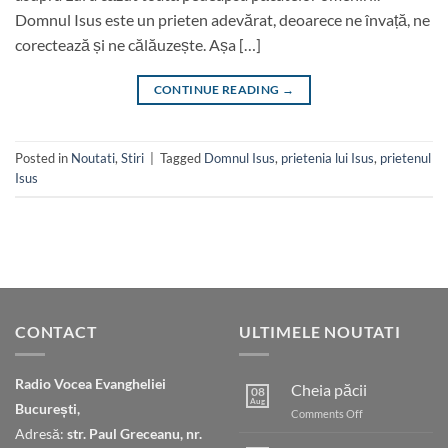
Domnul Isus este un prieten adevărat, deoarece ne învață, ne
corectează și ne călăuzește. Așa […]
CONTINUE READING
→
Posted in
Noutati
,
Stiri
|
Tagged
Domnul Isus
,
prietenia lui Isus
,
prietenul
Isus
CONTACT
ULTIMELE NOUTATI
Radio Vocea Evangheliei
Cheia păcii
08
Aug
București,
on
Comments Off
Cheia
Adresă:
str. Paul Greceanu, nr.
păcii