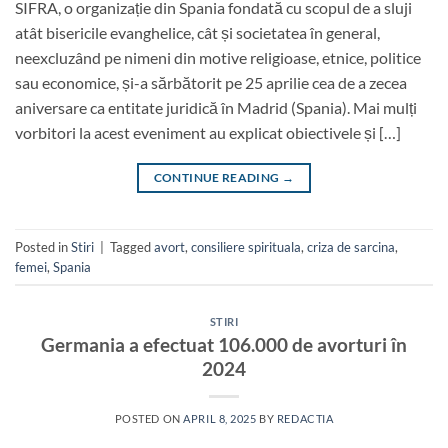
SIFRA, o organizație din Spania fondată cu scopul de a sluji
atât bisericile evanghelice, cât și societatea în general,
neexcluzând pe nimeni din motive religioase, etnice, politice
sau economice, și-a sărbătorit pe 25 aprilie cea de a zecea
aniversare ca entitate juridică în Madrid (Spania). Mai mulți
vorbitori la acest eveniment au explicat obiectivele și […]
CONTINUE READING
→
Posted in
Stiri
|
Tagged
avort
,
consiliere spirituala
,
criza de sarcina
,
femei
,
Spania
STIRI
Germania a efectuat 106.000 de avorturi în
2024
POSTED ON
APRIL 8, 2025
BY
REDACTIA