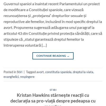
Guvernul spaniol a înaintat recent Parlamentului un proiect
de modificare a Constituției spaniole, care vizează
recunoașterea și „protejarea” drepturilor sexuale și
reproductive ale femeilor, incluzând în mod specific dreptul la
avort. Propunerea sugerează adăugarea unui paragraf la
articolul 43 din Constituție privind protecția sănătății, care să
stipuleze că „statul garantează dreptul femeilor la
întreruperea voluntară […]
CONTINUE READING
→
Posted in
Stiri
|
Tagged
avort
,
constitutia spaniola
,
dreptul la viata
,
evanghelici
,
respingere
STIRI
Kristan Hawkins stârnește reacții cu
declarația sa pro-viață despre pedeapsa cu