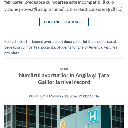
februarie: „Pedeapsa cu moartea este incompatibilă cu o
viziune pro-viață asupra lumii.” „Chiar dacă considerați că […]
CONTINUE READING
→
Posted in
Stiri
|
Tagged
avort
,
creat dupa chipul lui Dumnezeu
,
pacat
,
pedeapsa cu moartea
,
pocainta
,
Students for Life of America
,
viziunea
pro-viata
STIRI
Numărul avorturilor în Anglia și Țara
Galilor la nivel record
POSTED ON
JANUARY 22, 2026
BY
REDACTIA