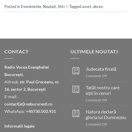
Posted in
Evenimente
,
Noutati
,
Stiri
|
Tagged
avort
,
deces
CONTACT
ULTIMELE NOUTATI
Radio Vocea Evangheliei
Judecata finală
03
Aug
București,
on
Comments Off
Judecata
Adresă:
str. Paul Greceanu, nr.
finală
Tatăl nostru care
03
16, sector 2, București
Aug
ești în ceruri
E-mail:
on
Comments Off
contact[at]rvebucuresti.ro
Tatăl
nostru
WhatsApp:
+40730.502.931
Natura declară
01
care
Aug
gloria lui Dumnezeu
ești
on
Comments Off
în
Informatii legale
Natura
ceruri