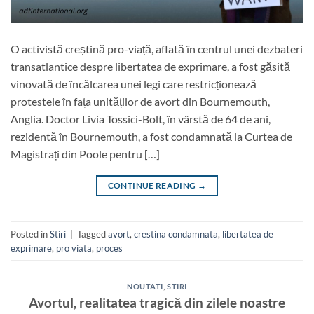
O activistă creștină pro-viață, aflată în centrul unei dezbateri
transatlantice despre libertatea de exprimare, a fost găsită
vinovată de încălcarea unei legi care restricționează
protestele în fața unităților de avort din Bournemouth,
Anglia. Doctor Livia Tossici-Bolt, în vârstă de 64 de ani,
rezidentă în Bournemouth, a fost condamnată la Curtea de
Magistrați din Poole pentru […]
CONTINUE READING
→
Posted in
Stiri
|
Tagged
avort
,
crestina condamnata
,
libertatea de
exprimare
,
pro viata
,
proces
NOUTATI
,
STIRI
Avortul, realitatea tragică din zilele noastre