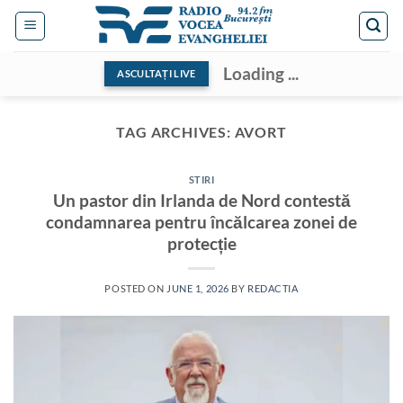
Skip
to
content
Loading ...
ASCULTAȚI LIVE
TAG ARCHIVES:
AVORT
STIRI
Un pastor din Irlanda de Nord contestă
condamnarea pentru încălcarea zonei de
protecție
POSTED ON
JUNE 1, 2026
BY
REDACTIA