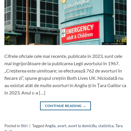
Cifrele oficiale cele mai recente, publicate în 2023, sunt cele
mai îngrijorătoare de la publicarea Legii avortului în 1967.
„Creșterea este uimitoare; se efectuează 762 de avorturi în
fiecare zi”, spune grupul creștin Both Lives UK. Niciodată nu
au existat atât de multe avorturi în Anglia și în Țara Galilor ca
în 2023. Anul s-a […]
CONTINUE READING
→
Posted in
Stiri
|
Tagged
Anglia
,
avort
,
avort la domiciliu
,
statistica
,
Tara