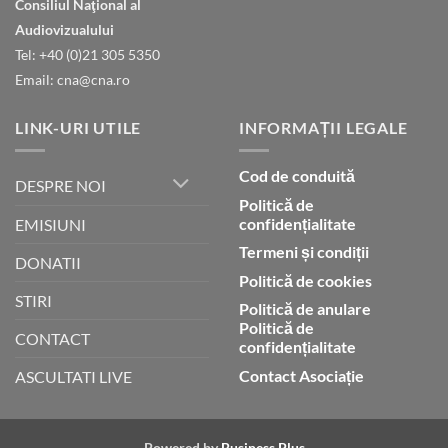
Consiliul Naţional al
declară
gloria
Audiovizualului
lui
Tel: +40 (0)21 305 5350
Dumnezeu
Email: cna@cna.ro
LINK-URI UTILE
INFORMAȚII LEGALE
Cod de conduită
DESPRE NOI
Politică de
confidențialitate
EMISIUNI
Termeni și condiții
DONATII
Politică de cookies
STIRI
Politică de anulare
Politică de
CONTACT
confidențialitate
Contact Asociație
ASCULTATI LIVE
Powered by
Business Plus