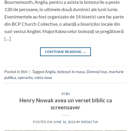
Bournemouth, Anglia, pentru a asista la botezurile a peste
130 de persoane, în ultimele două duminici ale lunii iunie.
Evenimentele au fost organizate de 14 biserici care fac parte
din BCP Church Collective, o alianță a bisericilor locale din
sud-vestul Angliei. Majoritatea celor botezați se pregătiseră
[…]
CONTINUE READING
→
Posted in
Stiri
|
Tagged
Anglia
,
botezuri in masa
,
Domnul Isus
,
marturie
publica
,
speranta
,
viata noua
STIRI
Henry Nowak avea un verset biblic ca
screensaver
POSTED ON
JUNE 16, 2026
BY
REDACTIA