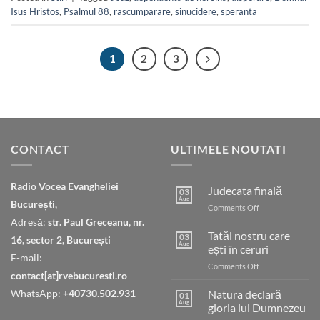
Isus Hristos
,
Psalmul 88
,
rascumparare
,
sinucidere
,
speranta
1
2
3
CONTACT
ULTIMELE NOUTATI
Radio Vocea Evangheliei
Judecata finală
03
Aug
București,
on
Comments Off
Judecata
Adresă:
str. Paul Greceanu, nr.
finală
Tatăl nostru care
03
16, sector 2, București
Aug
ești în ceruri
E-mail:
on
Comments Off
contact[at]rvebucuresti.ro
Tatăl
nostru
WhatsApp:
+40730.502.931
Natura declară
01
care
Aug
gloria lui Dumnezeu
ești