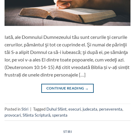
Iată, ale Domnului Dumnezeului tău sunt cerurile şi cerurile
cerurilor, pământul şi tot ce cuprinde el. Şi numai de părinţii
tăi S-a alipit Domnul ca să-i iubească; şi după ei, pe sămânţa
lor, pe voi v-a ales El dintre toate popoarele, cum vedeţi azi.
(Deuteronom 10:14-15) Ați citit vreodată Biblia și v-ați simțit
frustrați de unele dintre personajele […]
CONTINUE READING
→
Posted in
Stiri
|
Tagged
Duhul Sfânt
,
esecuri
,
judecata
,
perseverenta
,
provocari
,
Sfânta Scriptură
,
speranta
STIRI