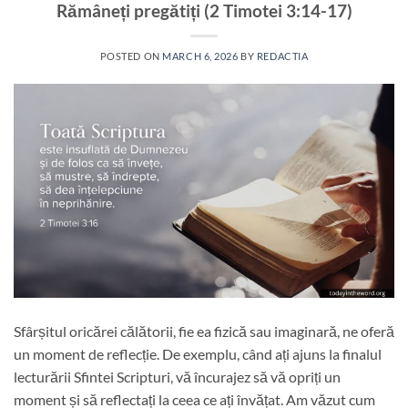
Rămâneți pregătiți (2 Timotei 3:14-17)
POSTED ON
MARCH 6, 2026
BY
REDACTIA
Sfârșitul oricărei călătorii, fie ea fizică sau imaginară, ne oferă
un moment de reflecție. De exemplu, când ați ajuns la finalul
lecturării Sfintei Scripturi, vă încurajez să vă opriți un
moment și să reflectați la ceea ce ați învățat. Am văzut cum