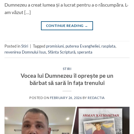
Dumnezeu a creat lumea și a lucrat pentru a o răscumpăra. L-
am văzut […]
CONTINUE READING
→
Posted in
Stiri
|
Tagged
promisiuni
,
puterea Evangheliei
,
rasplata
,
revenirea Domnului Isus
,
Sfânta Scriptură
,
speranta
STIRI
Vocea lui Dumnezeu îl oprește pe un
bărbat să sară în fața trenului
POSTED ON
FEBRUARY 26, 2026
BY
REDACTIA