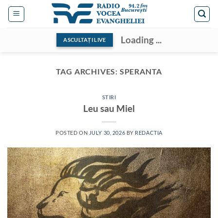
Skip
to
content
Loading ...
ASCULTAȚI LIVE
TAG ARCHIVES:
SPERANTA
STIRI
Leu sau Miel
POSTED ON
JULY 30, 2026
BY
REDACTIA