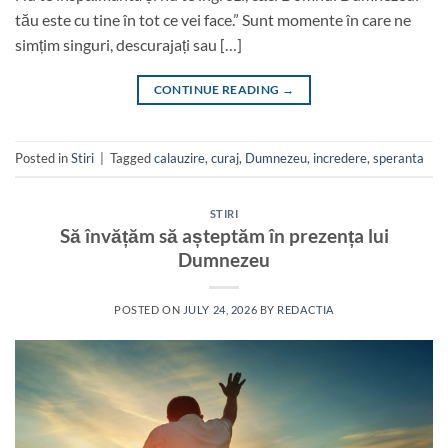
tău este cu tine în tot ce vei face.” Sunt momente în care ne
simțim singuri, descurajați sau […]
CONTINUE READING
→
Posted in
Stiri
|
Tagged
calauzire
,
curaj
,
Dumnezeu
,
incredere
,
speranta
STIRI
Să învățăm să așteptăm în prezența lui
Dumnezeu
POSTED ON
JULY 24, 2026
BY
REDACTIA