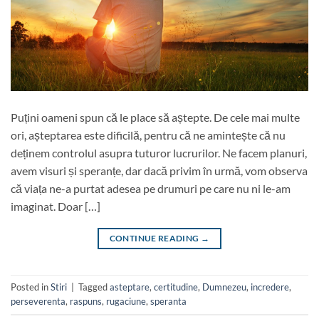
Puțini oameni spun că le place să aștepte. De cele mai multe
ori, așteptarea este dificilă, pentru că ne amintește că nu
deținem controlul asupra tuturor lucrurilor. Ne facem planuri,
avem visuri și speranțe, dar dacă privim în urmă, vom observa
că viața ne-a purtat adesea pe drumuri pe care nu ni le-am
imaginat. Doar […]
CONTINUE READING
→
Posted in
Stiri
|
Tagged
asteptare
,
certitudine
,
Dumnezeu
,
incredere
,
perseverenta
,
raspuns
,
rugaciune
,
speranta