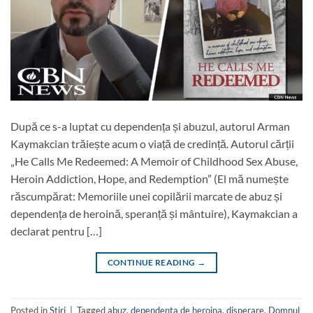
După ce s-a luptat cu dependența și abuzul, autorul Arman
Kaymakcian trăiește acum o viață de credință. Autorul cărții
„He Calls Me Redeemed: A Memoir of Childhood Sex Abuse,
Heroin Addiction, Hope, and Redemption” (El mă numește
răscumpărat: Memoriile unei copilării marcate de abuz și
dependența de heroină, speranță și mântuire), Kaymakcian a
declarat pentru […]
CONTINUE READING
→
Posted in
Stiri
|
Tagged
abuz
,
dependenta de heroina
,
disperare
,
Domnul