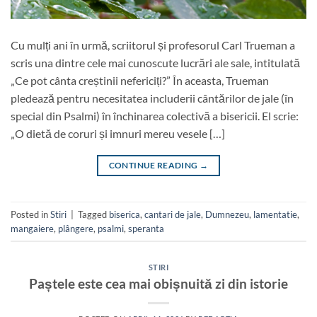
Cu mulți ani în urmă, scriitorul și profesorul Carl Trueman a
scris una dintre cele mai cunoscute lucrări ale sale, intitulată
„Ce pot cânta creștinii nefericiți?” În aceasta, Trueman
pledează pentru necesitatea includerii cântărilor de jale (în
special din Psalmi) în închinarea colectivă a bisericii. El scrie:
„O dietă de coruri și imnuri mereu vesele […]
CONTINUE READING
→
Posted in
Stiri
|
Tagged
biserica
,
cantari de jale
,
Dumnezeu
,
lamentatie
,
mangaiere
,
plângere
,
psalmi
,
speranta
STIRI
Paștele este cea mai obișnuită zi din istorie