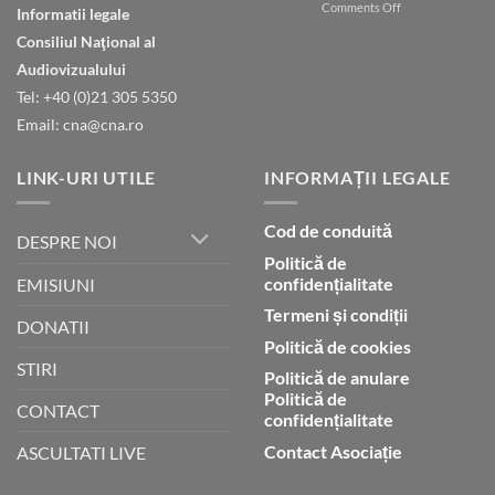
on
Comments Off
în
Informatii legale
Natura
ceruri
Consiliul Naţional al
declară
gloria
Audiovizualului
lui
Tel: +40 (0)21 305 5350
Dumnezeu
Email: cna@cna.ro
LINK-URI UTILE
INFORMAȚII LEGALE
Cod de conduită
DESPRE NOI
Politică de
confidențialitate
EMISIUNI
Termeni și condiții
DONATII
Politică de cookies
STIRI
Politică de anulare
Politică de
CONTACT
confidențialitate
Contact Asociație
ASCULTATI LIVE