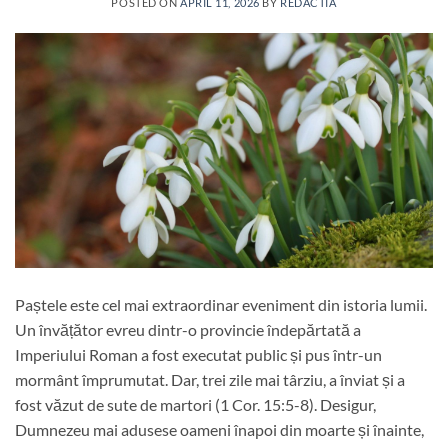
POSTED ON
APRIL 11, 2026
BY
REDACTIA
Paștele este cel mai extraordinar eveniment din istoria lumii.
Un învățător evreu dintr-o provincie îndepărtată a
Imperiului Roman a fost executat public și pus într-un
mormânt împrumutat. Dar, trei zile mai târziu, a înviat și a
fost văzut de sute de martori (1 Cor. 15:5-8). Desigur,
Dumnezeu mai adusese oameni înapoi din moarte și înainte,