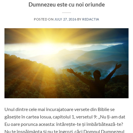
Dumnezeu este cu noi oriunde
POSTED ON
JULY 27, 2026
BY
REDACTIA
Unul dintre cele mai încurajatoare versete din Biblie se
găsește în cartea Iosua, capitolul 1, versetul 9: „Nu ți-am dat
Eu oare porunca aceasta: întărește-te și îmbărbătează-te?
Nu te înspăimânta și nu te îngrozi, căci Domnul Dumnezeul