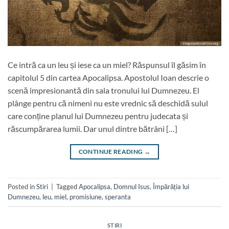
Ce intră ca un leu și iese ca un miel? Răspunsul îl găsim în
capitolul 5 din cartea Apocalipsa. Apostolul Ioan descrie o
scenă impresionantă din sala tronului lui Dumnezeu. El
plânge pentru că nimeni nu este vrednic să deschidă sulul
care conține planul lui Dumnezeu pentru judecata și
răscumpărarea lumii. Dar unul dintre bătrâni […]
CONTINUE READING
→
Posted in
Stiri
|
Tagged
Apocalipsa
,
Domnul Isus
,
Împărăția lui
Dumnezeu
,
leu
,
miel
,
promisiune
,
speranta
STIRI