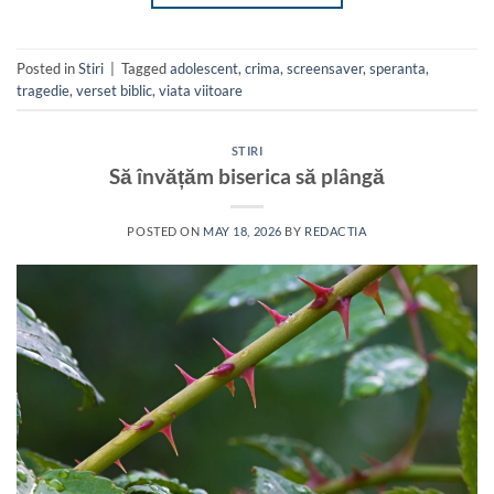
Posted in
Stiri
|
Tagged
adolescent
,
crima
,
screensaver
,
speranta
,
tragedie
,
verset biblic
,
viata viitoare
STIRI
Să învățăm biserica să plângă
POSTED ON
MAY 18, 2026
BY
REDACTIA