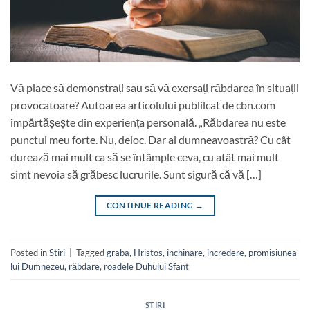
Vă place să demonstrați sau să vă exersați răbdarea în situații
provocatoare? Autoarea articolului publilcat de cbn.com
împărtășește din experiența personală. „Răbdarea nu este
punctul meu forte. Nu, deloc. Dar al dumneavoastră? Cu cât
durează mai mult ca să se întâmple ceva, cu atât mai mult
simt nevoia să grăbesc lucrurile. Sunt sigură că vă […]
CONTINUE READING
→
Posted in
Stiri
|
Tagged
graba
,
Hristos
,
inchinare
,
incredere
,
promisiunea
lui Dumnezeu
,
răbdare
,
roadele Duhului Sfant
STIRI