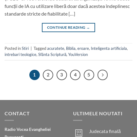
funcții de IA cu utilizare liberă doar dacă acestea îndeplinesc
standarde stricte de fiabilitate […]
CONTINUE READING
→
Posted in
Stiri
|
Tagged
acuratete
,
Biblia
,
eroare
,
Inteligenta artificiala
,
intrebari teologice
,
Sfânta Scriptură
,
YouVersion
1
2
3
4
5
CONTACT
ULTIMELE NOUTATI
Radio Vocea Evangheliei
Judecata finală
03
Aug
București,