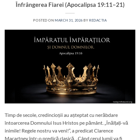
Înfrângerea Fiarei (Apocalipsa 19:11–21)
POSTED ON
MARCH 31, 2026
BY
REDACTIA
Timp de secole, credincioșii au așteptat cu nerăbdare
întoarcerea Domnului Isus Hristos pe pământ. „Înălțați-vă
inimile! Regele nostru va veni!”, a predicat Clarence
Macartney într-o predică clasică. „Când cerul lumii va fi