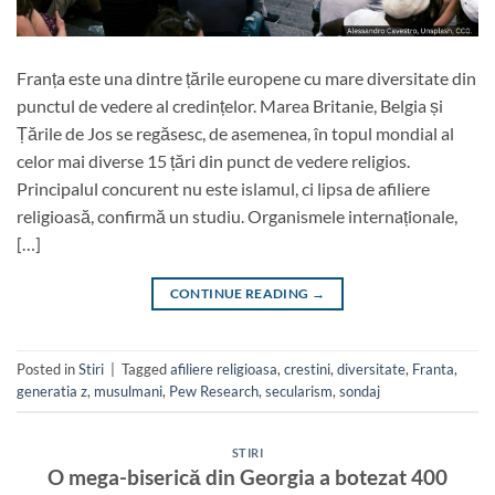
Franța este una dintre țările europene cu mare diversitate din
punctul de vedere al credințelor. Marea Britanie, Belgia și
Țările de Jos se regăsesc, de asemenea, în topul mondial al
celor mai diverse 15 țări din punct de vedere religios.
Principalul concurent nu este islamul, ci lipsa de afiliere
religioasă, confirmă un studiu. Organismele internaționale,
[…]
CONTINUE READING
→
Posted in
Stiri
|
Tagged
afiliere religioasa
,
crestini
,
diversitate
,
Franta
,
generatia z
,
musulmani
,
Pew Research
,
secularism
,
sondaj
STIRI
O mega-biserică din Georgia a botezat 400