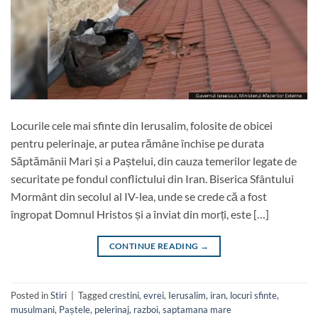
Locurile cele mai sfinte din Ierusalim, folosite de obicei
pentru pelerinaje, ar putea rămâne închise pe durata
Săptămânii Mari și a Paștelui, din cauza temerilor legate de
securitate pe fondul conflictului din Iran. Biserica Sfântului
Mormânt din secolul al IV-lea, unde se crede că a fost
îngropat Domnul Hristos și a înviat din morți, este […]
CONTINUE READING
→
Posted in
Stiri
|
Tagged
crestini
,
evrei
,
Ierusalim
,
iran
,
locuri sfinte
,
musulmani
,
Paștele
,
pelerinaj
,
razboi
,
saptamana mare