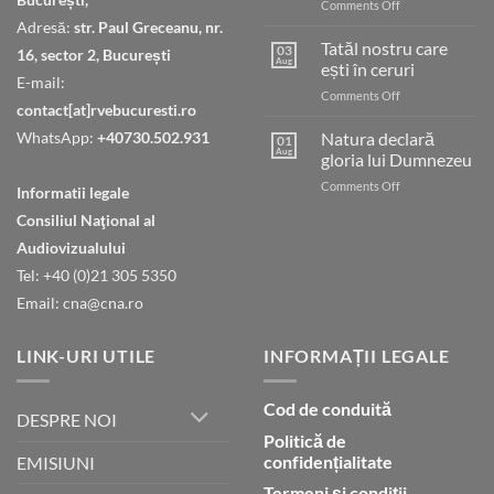
on
Comments Off
Judecata
Adresă:
str. Paul Greceanu, nr.
finală
Tatăl nostru care
03
16, sector 2, București
Aug
ești în ceruri
E-mail:
on
Comments Off
contact[at]rvebucuresti.ro
Tatăl
nostru
WhatsApp:
+40730.502.931
Natura declară
01
care
Aug
gloria lui Dumnezeu
ești
on
Comments Off
în
Informatii legale
Natura
ceruri
Consiliul Naţional al
declară
gloria
Audiovizualului
lui
Tel: +40 (0)21 305 5350
Dumnezeu
Email: cna@cna.ro
LINK-URI UTILE
INFORMAȚII LEGALE
Cod de conduită
DESPRE NOI
Politică de
confidențialitate
EMISIUNI
Termeni și condiții