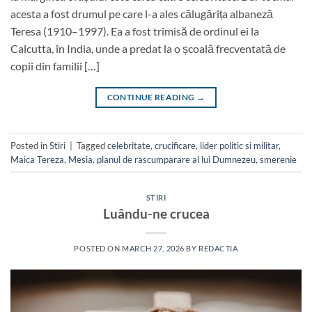
acesta a fost drumul pe care l-a ales călugărița albaneză
Teresa (1910–1997). Ea a fost trimisă de ordinul ei la
Calcutta, în India, unde a predat la o școală frecventată de
copii din familii […]
CONTINUE READING
→
Posted in
Stiri
|
Tagged
celebritate
,
crucificare
,
lider politic si militar
,
Maica Tereza
,
Mesia
,
planul de rascumparare al lui Dumnezeu
,
smerenie
STIRI
Luându-ne crucea
POSTED ON
MARCH 27, 2026
BY
REDACTIA