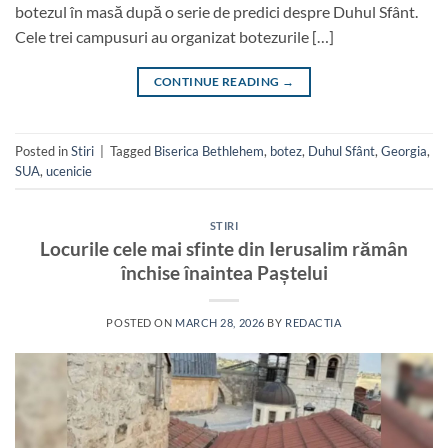
botezul în masă după o serie de predici despre Duhul Sfânt.
Cele trei campusuri au organizat botezurile […]
CONTINUE READING
→
Posted in
Stiri
|
Tagged
Biserica Bethlehem
,
botez
,
Duhul Sfânt
,
Georgia
,
SUA
,
ucenicie
STIRI
Locurile cele mai sfinte din Ierusalim rămân
închise înaintea Paștelui
POSTED ON
MARCH 28, 2026
BY
REDACTIA