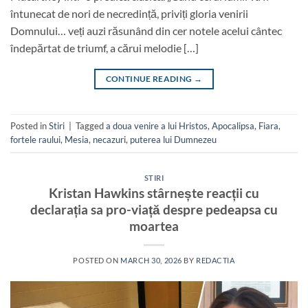
întunecat de nori de necredință, priviți gloria venirii
Domnului… veți auzi răsunând din cer notele acelui cântec
îndepărtat de triumf, a cărui melodie […]
CONTINUE READING
→
Posted in
Stiri
|
Tagged
a doua venire a lui Hristos
,
Apocalipsa
,
Fiara
,
fortele raului
,
Mesia
,
necazuri
,
puterea lui Dumnezeu
STIRI
Kristan Hawkins stârnește reacții cu
declarația sa pro-viață despre pedeapsa cu
moartea
POSTED ON
MARCH 30, 2026
BY
REDACTIA