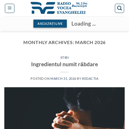
Skip
to
content
Loading ...
ASCULTAȚI LIVE
MONTHLY ARCHIVES:
MARCH 2026
STIRI
Ingredientul numit răbdare
POSTED ON
MARCH 31, 2026
BY
REDACTIA