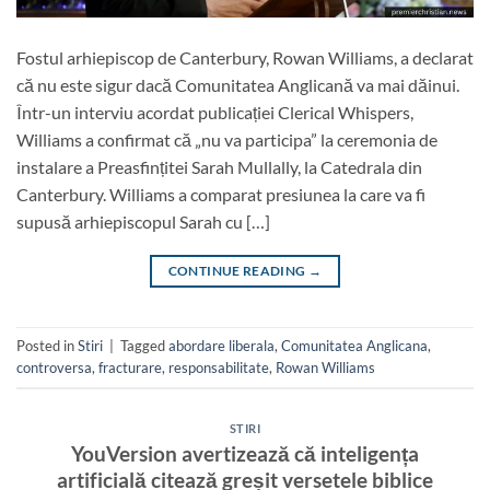
Fostul arhiepiscop de Canterbury, Rowan Williams, a declarat
că nu este sigur dacă Comunitatea Anglicană va mai dăinui.
Într-un interviu acordat publicației Clerical Whispers,
Williams a confirmat că „nu va participa” la ceremonia de
instalare a Preasfințitei Sarah Mullally, la Catedrala din
Canterbury. Williams a comparat presiunea la care va fi
supusă arhiepiscopul Sarah cu […]
CONTINUE READING
→
Posted in
Stiri
|
Tagged
abordare liberala
,
Comunitatea Anglicana
,
controversa
,
fracturare
,
responsabilitate
,
Rowan Williams
STIRI
YouVersion avertizează că inteligența
artificială citează greșit versetele biblice