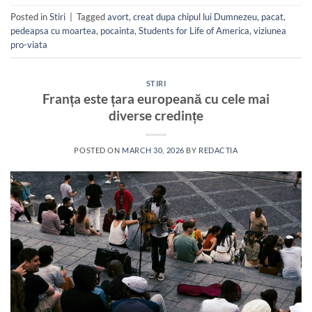
Posted in
Stiri
|
Tagged
avort
,
creat dupa chipul lui Dumnezeu
,
pacat
,
pedeapsa cu moartea
,
pocainta
,
Students for Life of America
,
viziunea
pro-viata
STIRI
Franța este țara europeană cu cele mai
diverse credințe
POSTED ON
MARCH 30, 2026
BY
REDACTIA