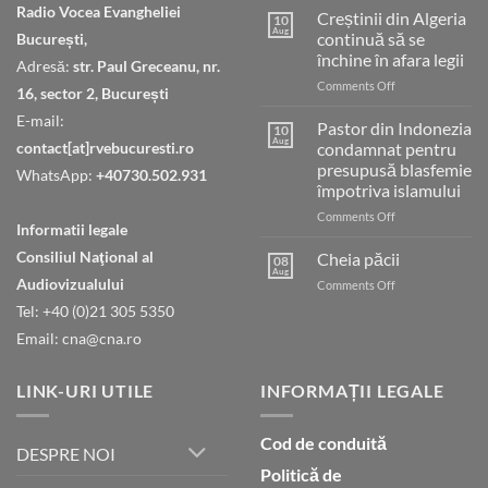
Radio Vocea Evangheliei
Creștinii din Algeria
10
Aug
continuă să se
București,
închine în afara legii
Adresă:
str. Paul Greceanu, nr.
on
Comments Off
16, sector 2, București
Creștinii
E-mail:
din
Pastor din Indonezia
10
Algeria
Aug
contact[at]rvebucuresti.ro
condamnat pentru
continuă
presupusă blasfemie
WhatsApp:
+40730.502.931
să
împotriva islamului
se
închine
on
Comments Off
Informatii legale
în
Pastor
afara
din
Consiliul Naţional al
Cheia păcii
08
legii
Indonezia
Aug
Audiovizualului
on
Comments Off
condamnat
Cheia
pentru
Tel: +40 (0)21 305 5350
păcii
presupusă
Email: cna@cna.ro
blasfemie
împotriva
islamului
LINK-URI UTILE
INFORMAȚII LEGALE
Cod de conduită
DESPRE NOI
Politică de