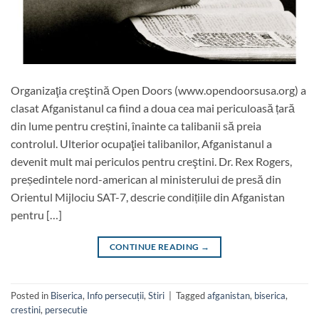
Organizaţia creştină Open Doors (www.opendoorsusa.org) a
clasat Afganistanul ca fiind a doua cea mai periculoasă țară
din lume pentru creștini, înainte ca talibanii să preia
controlul. Ulterior ocupaţiei talibanilor, Afganistanul a
devenit mult mai periculos pentru creştini. Dr. Rex Rogers,
președintele nord-american al ministerului de presă din
Orientul Mijlociu SAT-7, descrie condițiile din Afganistan
pentru […]
CONTINUE READING
→
Posted in
Biserica
,
Info persecuții
,
Stiri
|
Tagged
afganistan
,
biserica
,
crestini
,
persecutie