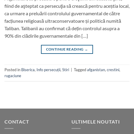
fiind de aşteptat ca persecuţia să crească pentru aceștia local,
ca urmare a preluării controlului guvernamental de către
facțiunea religioasă ultraconservatoare și politică numită
Taliban. Talibanii au confirmat că dețin controlul asupra a
90% din clădirile guvernamentale din […]
CONTINUE READING
→
Posted in
Biserica
,
Info persecuții
,
Stiri
|
Tagged
afganistan
,
crestini
,
rugaciune
CONTACT
ULTIMELE NOUTATI