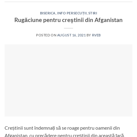
BISERICA
,
INFO PERSECUȚII
,
STIRI
Rugăciune pentru creştinii din Afganistan
POSTED ON
AUGUST 16, 2021
BY
RVEB
Creștinii sunt îndemnați să se roage pentru oamenii din
Afganistan, cu precădere pentru creştinii din această ţară,