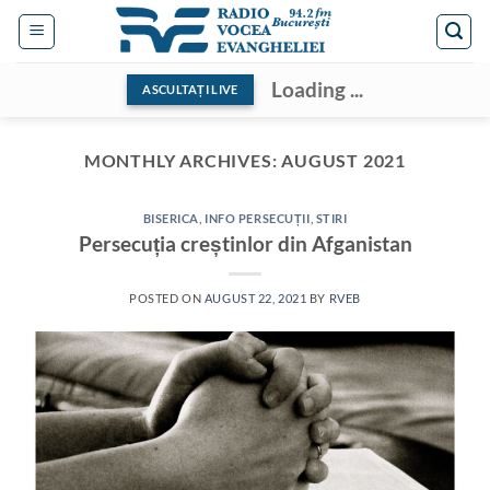
Skip
to
content
Loading ...
ASCULTAȚI LIVE
MONTHLY ARCHIVES:
AUGUST 2021
BISERICA
,
INFO PERSECUȚII
,
STIRI
Persecuția creștinlor din Afganistan
POSTED ON
AUGUST 22, 2021
BY
RVEB