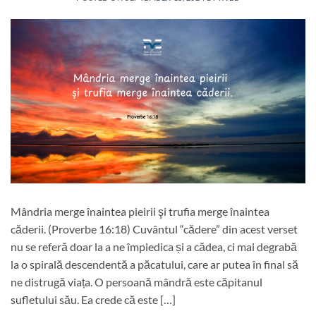
Mândria merge înaintea pieirii şi trufia merge înaintea
căderii. (Proverbe 16:18) Cuvântul “cădere” din acest verset
nu se referă doar la a ne împiedica și a cădea, ci mai degrabă
la o spirală descendentă a păcatului, care ar putea în final să
ne distrugă viața. O persoană mândră este căpitanul
sufletului său. Ea crede că este […]