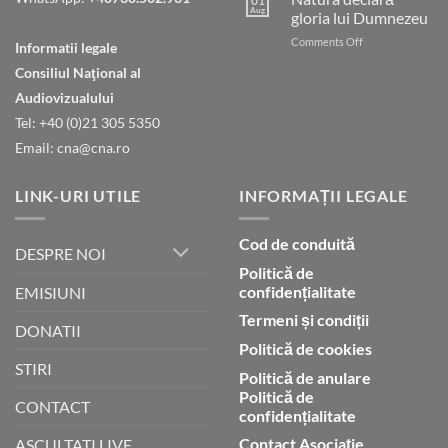
01
care
Aug
gloria lui Dumnezeu
ești
on
Comments Off
în
Informatii legale
Natura
ceruri
Consiliul Naţional al
declară
gloria
Audiovizualului
lui
Tel: +40 (0)21 305 5350
Dumnezeu
Email: cna@cna.ro
LINK-URI UTILE
INFORMAȚII LEGALE
Cod de conduită
DESPRE NOI
Politică de
confidențialitate
EMISIUNI
Termeni și condiții
DONATII
Politică de cookies
STIRI
Politică de anulare
Politică de
CONTACT
confidențialitate
Contact Asociație
ASCULTATI LIVE