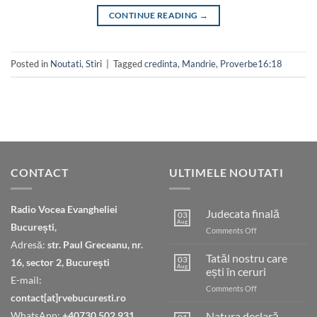
CONTINUE READING
→
Posted in
Noutati
,
Stiri
|
Tagged
credinta
,
Mandrie
,
Proverbe16:18
CONTACT
ULTIMELE NOUTATI
Radio Vocea Evangheliei
Judecata finală
03
Aug
București,
on
Comments Off
Judecata
Adresă:
str. Paul Greceanu, nr.
finală
Tatăl nostru care
03
16, sector 2, București
Aug
ești în ceruri
E-mail:
on
Comments Off
contact[at]rvebucuresti.ro
Tatăl
nostru
WhatsApp:
+40730.502.931
Natura declară