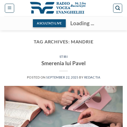
Skip
to
content
Loading ...
ASCULTAȚI LIVE
TAG ARCHIVES:
MANDRIE
STIRI
Smerenia lui Pavel
POSTED ON
SEPTEMBER 22, 2025
BY
REDACTIA