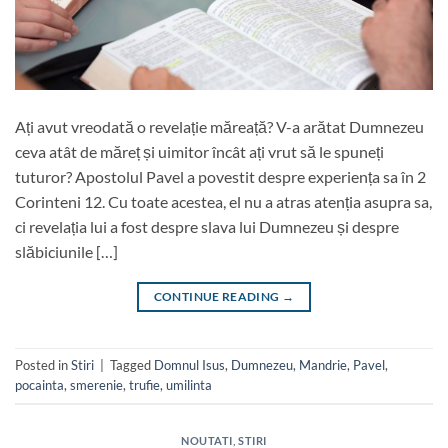
Ați avut vreodată o revelație măreață? V-a arătat Dumnezeu
ceva atât de măreț și uimitor încât ați vrut să le spuneți
tuturor? Apostolul Pavel a povestit despre experiența sa în 2
Corinteni 12. Cu toate acestea, el nu a atras atenția asupra sa,
ci revelația lui a fost despre slava lui Dumnezeu și despre
slăbiciunile […]
CONTINUE READING
→
Posted in
Stiri
|
Tagged
Domnul Isus
,
Dumnezeu
,
Mandrie
,
Pavel
,
pocainta
,
smerenie
,
trufie
,
umilinta
NOUTATI
,
STIRI