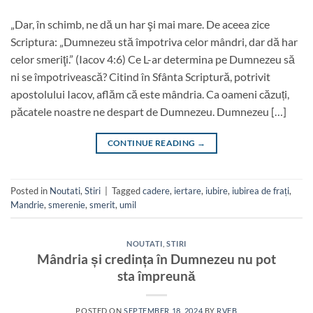
„Dar, în schimb, ne dă un har şi mai mare. De aceea zice
Scriptura: „Dumnezeu stă împotriva celor mândri, dar dă har
celor smeriţi.” (Iacov 4:6) Ce L-ar determina pe Dumnezeu să
ni se împotrivească? Citind în Sfânta Scriptură, potrivit
apostolului Iacov, aflăm că este mândria. Ca oameni căzuți,
păcatele noastre ne despart de Dumnezeu. Dumnezeu […]
CONTINUE READING
→
Posted in
Noutati
,
Stiri
|
Tagged
cadere
,
iertare
,
iubire
,
iubirea de frați
,
Mandrie
,
smerenie
,
smerit
,
umil
NOUTATI
,
STIRI
Mândria și credința în Dumnezeu nu pot
sta împreună
POSTED ON
SEPTEMBER 18, 2024
BY
RVEB