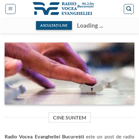
Skip
to
content
Loading ...
ASCULTAȚI LIVE
CINE SUNTEM
Radio Vocea Evangheliei București
este un post de radio