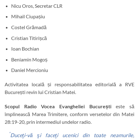
Nicu Oros, Secretar CLR
Mihail Ciupașiu
Costel Grămadă
Cristian Titirișcă
Ioan Bochian
Beniamin Mogoș
Daniel Mercioniu
Activitatea locală și responsabilitatea editorială a RVE
București revin lui Cristian Matei.
Scopul Radio Vocea Evangheliei București
este să
împlinească Marea Trimitere, conform versetelor din Matei
28:19-20, prin intermediul undelor radio.
”
Duceţi-vă şi faceţi ucenici din toate neamurile,