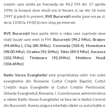
creștin care emite pe frecvența de 94.2 FM din 17 aprilie
1994, la început doar două ore în fiecare zi, iar din 16 iunie
1997 şi până în prezent,
RVE Bucureşti
emite şase ore pe zi,
de la 13:00 la 19:00 și non-stop pe internet.
RVE București
face parte dintr-o rețea care cuprinde zece
stații locale care emit in FM:
București (94.2 Mhz), Brașov
(94.6Mhz.), Cluj (88.3Mhz), Constanța (104.4), Hunedoara
(98.00 Mhz), Oradea (92.1Mhz), Sibiu (89.4 Mhz), Suceava
(102.7Mhz), Timișoara (92,2Mhz), Moldova Nouă
(106.6Mhz)
.
Radio Vocea Evangheliei
este proprietatea celor trei culte
evanghelice din Romania: Cultul Creştin Baptist, Cultul
Creștin dupa Evanghelie și Cultul Creștin Penticostal,
(Alianța Evanghelică Romania ). Coordonarea administrativa
a rețelei Radio Vocea Evangheliei se face de la Sediul Central
din București. Acesta asigura interfața rețelei cu autoritațile si