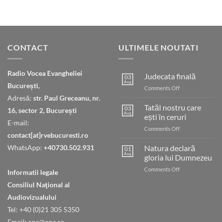
CONTACT
ULTIMELE NOUTATI
Radio Vocea Evangheliei
Judecata finală
03
Aug
București,
on
Comments Off
Judecata
Adresă:
str. Paul Greceanu, nr.
finală
Tatăl nostru care
03
16, sector 2, București
Aug
ești în ceruri
E-mail:
on
Comments Off
contact[at]rvebucuresti.ro
Tatăl
nostru
WhatsApp:
+40730.502.931
Natura declară
01
care
Aug
gloria lui Dumnezeu
ești
on
Comments Off
în
Informatii legale
Natura
ceruri
Consiliul Naţional al
declară
gloria
Audiovizualului
lui
Tel: +40 (0)21 305 5350
Dumnezeu
Email: cna@cna.ro