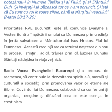
botezându-i în Numele Tatălui şi al Fiului, şi al Sfântului
Duh.
Şi învăţaţi-i să păzească tot ce v-am poruncit. Şi iată
că Eu sunt cu voi în toate zilele, până la sfârşitul veacului.”
(Matei 28:19-20)
Prioritatea RVE București este să comunice Evanghelia,
Vestea Bună a împăcării omului cu Dumnezeu prin credinţa
în jertfa salvatoare a Mântuitorului Isus Hristos, Fiul lui
Dumnezeu. Această credinţă are ca rezultat nașterea din nou
și procesul sfinţirii, adică trăirea prin călăuzirea Duhului
Sfânt, şi nădejdea în viaţa veşnică.
Radio Vocea Evangheliei București
şi-a propus, de
asemenea, să contribuie la dezvoltarea spirituală, morală şi
culturală a societăţii prin promovarea valorilor eterne ale
Bibliei, Cuvântul lui Dumnezeu, colaborând cu confesiuni şi
organizaţii creştine şi difuzând ceea ce este esenţial în
creştinism.