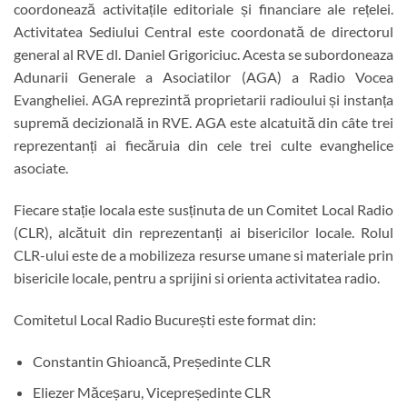
coordonează activitațile editoriale și financiare ale rețelei.
Activitatea Sediului Central este coordonată de directorul
general al RVE dl. Daniel Grigoriciuc. Acesta se subordoneaza
Adunarii Generale a Asociatilor (AGA) a Radio Vocea
Evangheliei. AGA reprezintă proprietarii radioului și instanța
supremă decizională in RVE. AGA este alcatuită din câte trei
reprezentanți ai fiecăruia din cele trei culte evanghelice
asociate.
Fiecare stație locala este susținuta de un Comitet Local Radio
(CLR), alcătuit din reprezentanți ai bisericilor locale. Rolul
CLR-ului este de a mobilizeza resurse umane si materiale prin
bisericile locale, pentru a sprijini si orienta activitatea radio.
Comitetul Local Radio București este format din:
Constantin Ghioancă, Președinte CLR
Eliezer Măceșaru, Vicepreședinte CLR