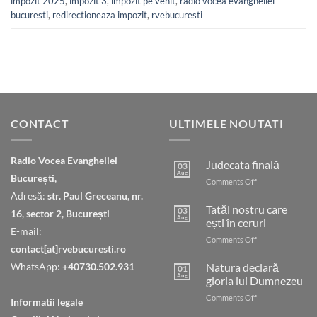
impozit 2025
,
impozit 3
,
impozit pe venit
,
radio vocea evangheliei
bucuresti
,
redirectioneaza impozit
,
rvebucuresti
CONTACT
ULTIMELE NOUTATI
Radio Vocea Evangheliei
Judecata finală
03
Aug
București,
on
Comments Off
Judecata
Adresă:
str. Paul Greceanu, nr.
finală
Tatăl nostru care
03
16, sector 2, București
Aug
ești în ceruri
E-mail:
on
Comments Off
contact[at]rvebucuresti.ro
Tatăl
nostru
WhatsApp:
+40730.502.931
Natura declară
01
care
Aug
gloria lui Dumnezeu
ești
on
Comments Off
în
Informatii legale
Natura
ceruri