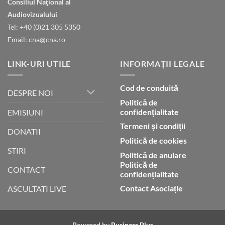
Consiliul Naţional al
declară
gloria
Audiovizualului
lui
Tel: +40 (0)21 305 5350
Dumnezeu
Email: cna@cna.ro
LINK-URI UTILE
INFORMAȚII LEGALE
Cod de conduită
DESPRE NOI
Politică de
confidențialitate
EMISIUNI
Termeni și condiții
DONATII
Politică de cookies
STIRI
Politică de anulare
Politică de
CONTACT
confidențialitate
Contact Asociație
ASCULTATI LIVE
Powered by
Business Plus