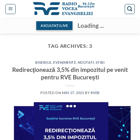
Skip
to
content
Loading ...
ASCULTAȚI LIVE
TAG ARCHIVES:
3
BISERICA
,
EVENIMENTE
,
NOUTATI
,
STIRI
Redirecţionează 3,5% din impozitul pe venit
pentru RVE București
POSTED ON
MAY 27, 2025
BY
RVEB