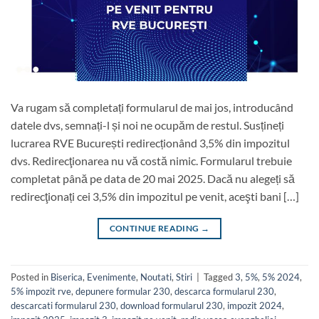
Va rugam să completați formularul de mai jos, introducând
datele dvs, semnați-l și noi ne ocupăm de restul. Susțineți
lucrarea RVE București redirecționând 3,5% din impozitul
dvs. Redirecţionarea nu vă costă nimic. Formularul trebuie
completat până pe data de 20 mai 2025. Dacă nu alegeți să
redirecţionați cei 3,5% din impozitul pe venit, aceşti bani […]
CONTINUE READING
→
Posted in
Biserica
,
Evenimente
,
Noutati
,
Stiri
|
Tagged
3
,
5%
,
5% 2024
,
5% impozit rve
,
depunere formular 230
,
descarca formularul 230
,
descarcati formularul 230
,
download formularul 230
,
impozit 2024
,