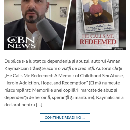
După ce s-a luptat cu dependența și abuzul, autorul Arman
Kaymakcian trăiește acum o viață de credință. Autorul cărții
„He Calls Me Redeemed: A Memoir of Childhood Sex Abuse,
Heroin Addiction, Hope, and Redemption” (El mă numește
răscumpărat: Memoriile unei copilării marcate de abuz și
dependența de heroină, speranță și mântuire), Kaymakcian a
declarat pentru […]
CONTINUE READING
→