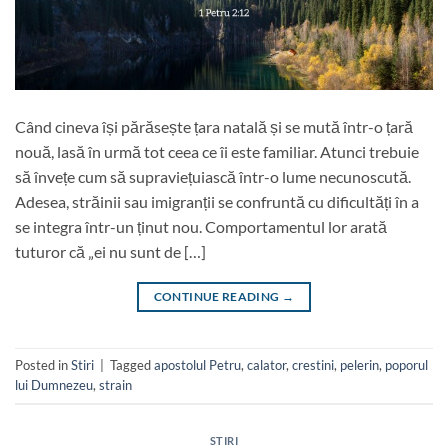
Când cineva își părăsește țara natală și se mută într-o țară
nouă, lasă în urmă tot ceea ce îi este familiar. Atunci trebuie
să învețe cum să supraviețuiască într-o lume necunoscută.
Adesea, străinii sau imigranții se confruntă cu dificultăți în a
se integra într-un ținut nou. Comportamentul lor arată
tuturor că „ei nu sunt de […]
CONTINUE READING
→
Posted in
Stiri
|
Tagged
apostolul Petru
,
calator
,
crestini
,
pelerin
,
poporul
lui Dumnezeu
,
strain
STIRI