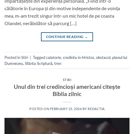
împărtășește din experiența personală. „Fiind într-o
călătorie în Europa și din motive independente de voința
mea, m-am trezit singur într-un mic hotel de pe coasta
Olandei, nerăbdător să parcurg […]
CONTINUE READING
→
Posted in
Stiri
|
Tagged
calatorie
,
credinta in Hristos
,
obstacol
,
planul lui
Dumnezeu
,
Sfânta Scriptură
,
tren
STIRI
Unul din trei credincioși americani citește
Biblia zilnic
POSTED ON
FEBRUARY 23, 2026
BY
REDACTIA