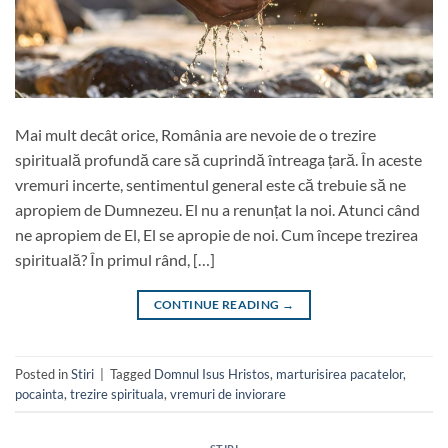
Mai mult decât orice, România are nevoie de o trezire
spirituală profundă care să cuprindă întreaga țară. În aceste
vremuri incerte, sentimentul general este că trebuie să ne
apropiem de Dumnezeu. El nu a renunțat la noi. Atunci când
ne apropiem de El, El se apropie de noi. Cum începe trezirea
spirituală? În primul rând, […]
CONTINUE READING
→
Posted in
Stiri
|
Tagged
Domnul Isus Hristos
,
marturisirea pacatelor
,
pocainta
,
trezire spirituala
,
vremuri de inviorare