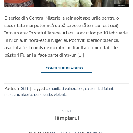
Biserica din Centrul Nigeriei a reînnoit apelurile pentru o
securitate mai puternică după ce zece săteni au fost uciși
într-un atac în statul Taraba. Atacul a avut loc pe 10 februarie
în Mchia, în nord-estul Nigeriei. Potrivit liderilor bisericii,
asaltul a fost comis de membri militanți ai comunității de
păstori Fulani și face parte dintr-un […]
CONTINUE READING
→
Posted in
Stiri
|
Tagged
comunitati vulnerabile
,
extremisti fulani
,
masacru
,
nigeria
,
persecutie
,
violenta
STIRI
Tâmplarul
POSTED ON
FEBRUARY 21, 2026
BY
REDACTIA