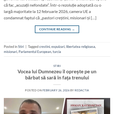
că fac „acuzații nefondate”. Într-o rezoluție adoptată cu o
largă majoritate la 12 februarie 2026, camera UE a
condamnat faptul că „pastori creștini, misionari și […]
CONTINUE READING
→
Posted in
Stiri
|
Tagged
crestini
,
expulzari
,
libertatea religioasa
,
misionari
,
Parlamentul European
,
turcia
STIRI
Vocea lui Dumnezeu îl oprește pe un
bărbat să sară în fața trenului
POSTED ON
FEBRUARY 26, 2026
BY
REDACTIA