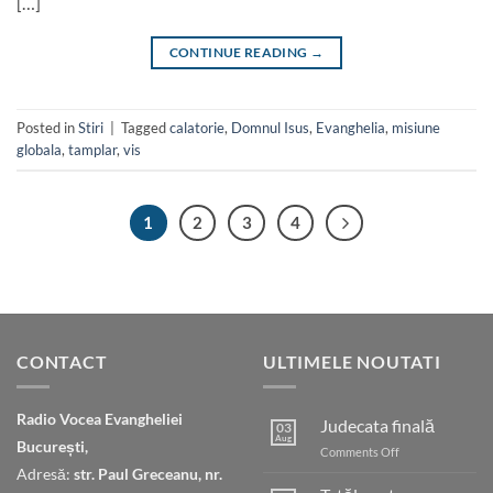
[…]
CONTINUE READING
→
Posted in
Stiri
|
Tagged
calatorie
,
Domnul Isus
,
Evanghelia
,
misiune
globala
,
tamplar
,
vis
1
2
3
4
CONTACT
ULTIMELE NOUTATI
Radio Vocea Evangheliei
Judecata finală
03
Aug
București,
on
Comments Off
Judecata
Adresă:
str. Paul Greceanu, nr.
finală