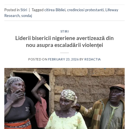
Posted in
Stiri
|
Tagged
citirea Bibliei
,
credinciosi protestanti
,
Lifeway
Research
,
sondaj
STIRI
Liderii bisericii nigeriene avertizează din
nou asupra escaladării violenței
POSTED ON
FEBRUARY 23, 2026
BY
REDACTIA