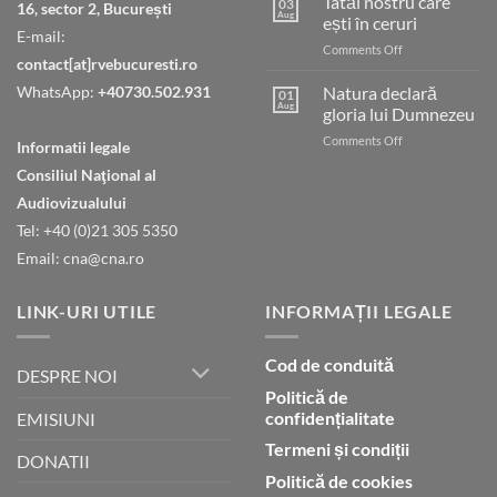
Tatăl nostru care
03
16, sector 2, București
Aug
ești în ceruri
E-mail:
on
Comments Off
contact[at]rvebucuresti.ro
Tatăl
nostru
WhatsApp:
+40730.502.931
Natura declară
01
care
Aug
gloria lui Dumnezeu
ești
on
Comments Off
în
Informatii legale
Natura
ceruri
Consiliul Naţional al
declară
gloria
Audiovizualului
lui
Tel: +40 (0)21 305 5350
Dumnezeu
Email: cna@cna.ro
LINK-URI UTILE
INFORMAȚII LEGALE
Cod de conduită
DESPRE NOI
Politică de
confidențialitate
EMISIUNI
Termeni și condiții
DONATII
Politică de cookies