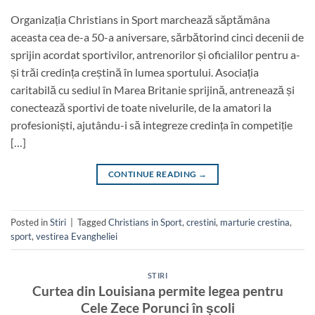
Organizația Christians in Sport marchează săptămâna
aceasta cea de-a 50-a aniversare, sărbătorind cinci decenii de
sprijin acordat sportivilor, antrenorilor și oficialilor pentru a-
și trăi credința creștină în lumea sportului. Asociația
caritabilă cu sediul în Marea Britanie sprijină, antrenează și
conectează sportivi de toate nivelurile, de la amatori la
profesioniști, ajutându-i să integreze credința în competiție
[…]
CONTINUE READING
→
Posted in
Stiri
|
Tagged
Christians in Sport
,
crestini
,
marturie crestina
,
sport
,
vestirea Evangheliei
STIRI
Curtea din Louisiana permite legea pentru
Cele Zece Porunci în școli