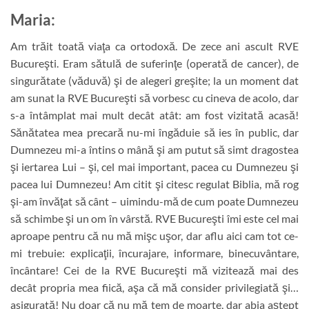
Maria
:
Am trăit toată viaţa ca ortodoxă. De zece ani ascult RVE
Bucureşti. Eram sătulă de suferinţe (operată de cancer), de
singurătate (văduvă) şi de alegeri greşite; la un moment dat
am sunat la RVE Bucureşti să vorbesc cu cineva de acolo, dar
s-a întâmplat mai mult decât atât: am fost vizitată acasă!
Sănătatea mea precară nu-mi îngăduie să ies în public, dar
Dumnezeu mi-a întins o mână şi am putut să simt dragostea
şi iertarea Lui – şi, cel mai important, pacea cu Dumnezeu şi
pacea lui Dumnezeu! Am citit şi citesc regulat Biblia, mă rog
şi-am învăţat să cânt – uimindu-mă de cum poate Dumnezeu
să schimbe şi un om în vârstă. RVE Bucureşti îmi este cel mai
aproape pentru că nu mă mişc uşor, dar aflu aici cam tot ce-
mi trebuie: explicaţii, încurajare, informare, binecuvântare,
încântare! Cei de la RVE Bucureşti mă vizitează mai des
decât propria mea fiică, aşa că mă consider privilegiată şi…
asigurată! Nu doar că nu mă tem de moarte, dar abia aştept