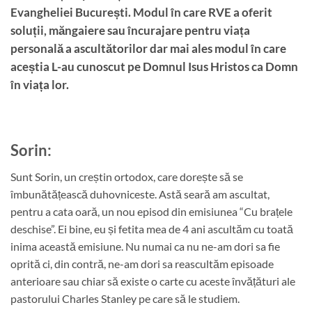
Evangheliei București. Modul în care RVE a oferit
soluții, măngaiere sau încurajare pentru viața
personală a ascultătorilor dar mai ales modul în care
aceștia L-au cunoscut pe Domnul Isus Hristos ca Domn
în viața lor.
Sorin
:
Sunt Sorin, un creștin ortodox, care dorește să se
îmbunătățească duhovniceste. Astă seară am ascultat,
pentru a cata oară, un nou episod din emisiunea “Cu brațele
deschise”. Ei bine, eu și fetita mea de 4 ani ascultăm cu toată
inima această emisiune. Nu numai ca nu ne-am dori sa fie
oprită ci, din contră, ne-am dori sa reascultăm episoade
anterioare sau chiar să existe o carte cu aceste învățături ale
pastorului Charles Stanley pe care să le studiem.