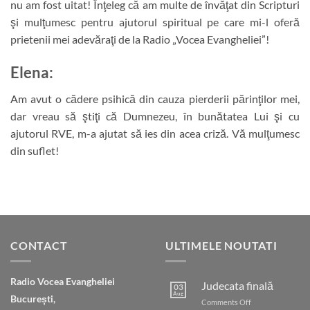
nu am fost uitat! Înţeleg că am multe de învăţat din Scripturi
şi mulţumesc pentru ajutorul spiritual pe care mi-l oferă
prietenii mei adevăraţi de la Radio „Vocea Evangheliei”!
Elena
:
Am avut o cădere psihică din cauza pierderii părinţilor mei,
dar vreau să ştiţi că Dumnezeu, în bunătatea Lui şi cu
ajutorul RVE, m-a ajutat să ies din acea criză. Vă mulţumesc
din suflet!
CONTACT
ULTIMELE NOUTATI
Radio Vocea Evangheliei
Judecata finală
03
Aug
București,
on
Comments Off