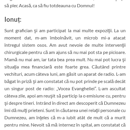
să plec Acasă, ca să fiu totdeauna cu Domnul!
Ionuț
:
Sunt grafician şi am participat la mai multe expoziţii. La un
moment dat, m-am îmbolnăvit, un microb mi-a atacat
întregul sistem osos. Am avut nevoie de multe intervenţii
chirurgicale pentru că am ajuns să nu mai pot sta pe picioare.
Mamă nu mai am, iar tata bea prea mult. Nu mai pot lucra şi
situaţia mea financiară este foarte grea. Căutând printre
vechituri, acum câteva luni, am găsit un aparat de radio. L-am
băgat în priză şi am constatat că nu pot prinde pe scală decât
un singur post de radio: „Vocea Evangheliei”. L-am ascultat
câteva zile, apoi am reuşit să particip la o emisiune cu, pentru
şi despre tineri. Intrând în direct am descoperit că Dumnezeu
îmi dă mulţi prieteni. Sunt în căutarea unei relaţii personale cu
Dumnezeu, am înţeles că m-a iubit atât de mult că a murit
pentru mine. Nevoit să mă internez în spital, am constatat că