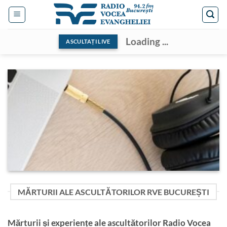
Skip
to
content
Loading ...
ASCULTAȚI LIVE
MĂRTURII ALE ASCULTĂTORILOR RVE BUCUREȘTI
Mărturii și experiențe ale ascultătorilor Radio Vocea