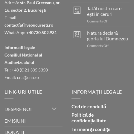
Judecata
Adresă:
str. Paul Greceanu, nr.
finală
Tatăl nostru care
03
16, sector 2, București
Aug
ești în ceruri
E-mail:
on
Comments Off
contact[at]rvebucuresti.ro
Tatăl
nostru
WhatsApp:
+40730.502.931
Natura declară
01
care
Aug
gloria lui Dumnezeu
ești
on
Comments Off
în
Informatii legale
Natura
ceruri
Consiliul Naţional al
declară
gloria
Audiovizualului
lui
Tel: +40 (0)21 305 5350
Dumnezeu
Email: cna@cna.ro
LINK-URI UTILE
INFORMAȚII LEGALE
Cod de conduită
DESPRE NOI
Politică de
confidențialitate
EMISIUNI
Termeni și condiții
DONATII