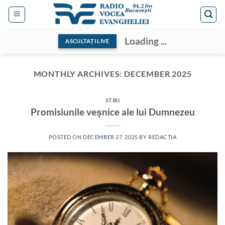
Skip
to
content
Loading ...
ASCULTAȚI LIVE
MONTHLY ARCHIVES:
DECEMBER 2025
STIRI
Promisiunile veșnice ale lui Dumnezeu
POSTED ON
DECEMBER 27, 2025
BY
REDACTIA