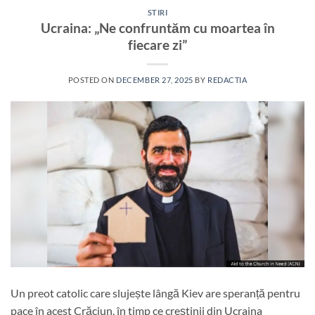
STIRI
Ucraina: „Ne confruntăm cu moartea în
fiecare zi”
POSTED ON
DECEMBER 27, 2025
BY
REDACTIA
Un preot catolic care slujește lângă Kiev are speranță pentru
pace în acest Crăciun, în timp ce creștinii din Ucraina