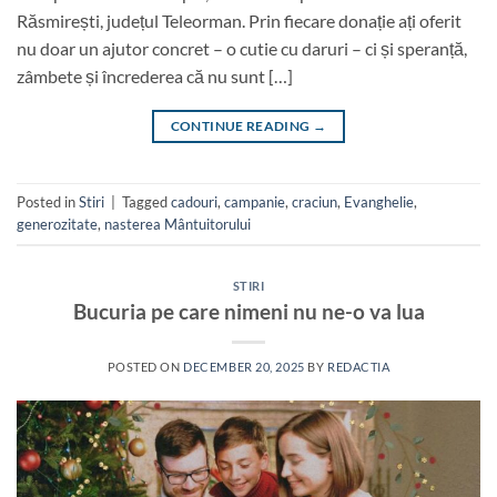
Răsmirești, județul Teleorman. Prin fiecare donație ați oferit
nu doar un ajutor concret – o cutie cu daruri – ci și speranță,
zâmbete și încrederea că nu sunt […]
CONTINUE READING
→
Posted in
Stiri
|
Tagged
cadouri
,
campanie
,
craciun
,
Evanghelie
,
generozitate
,
nasterea Mântuitorului
STIRI
Bucuria pe care nimeni nu ne-o va lua
POSTED ON
DECEMBER 20, 2025
BY
REDACTIA