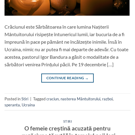
Crăciunul este Sărbătoarea în care lumina Nașterii
Mântuitorului risipește întunericul lumii, iar bucuria de a fi
împreună în pace pe pământ ne încălzește inimile. Însă în
Ucraina, nimic nu ar putea fi mai departe de adevăr. Cu toate
acestea, pastorul Igor Bandura a găsit o modalitate de a
sărbători venirea Prințului păcii. Pe 19 decembrie […]
CONTINUE READING
→
Posted in
Stiri
|
Tagged
craciun
,
nasterea Mântuitorului
,
razboi
,
speranta
,
Ucraina
STIRI
O femeie creștină acuzată pentru