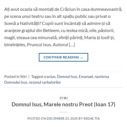
Ați avut ocazia să montați de Crăciun în casa dumneavoastră,
pe scena unui teatru sau în alt spațiu public sau privat o
Scenă a Nativității? Copiii sunt încântați să admire și să
aranjeze grajdul din Betleem, cu ieslea mică, oile, păstorii,
magii, steaua cea minunată, sfinții părinți, Maria și Iosif și,
bineînțeles, Pruncul Isus. Autorul […]
CONTINUE READING
→
Posted in
Stiri
|
Tagged
craciun
,
Domnul Isus
,
Emanuel
,
nasterea
Domnului Isus
,
sezonul sarbatorilor
STIRI
Domnul Isus, Marele nostru Preot (Ioan 17)
POSTED ON
DECEMBER 25, 2025
BY
REDACTIA