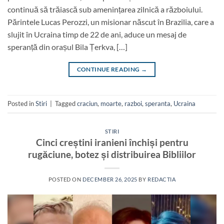
continuă să trăiască sub amenințarea zilnică a războiului.
Părintele Lucas Perozzi, un misionar născut în Brazilia, care a
slujit în Ucraina timp de 22 de ani, aduce un mesaj de
speranță din orașul Bila Țerkva, […]
CONTINUE READING
→
Posted in
Stiri
|
Tagged
craciun
,
moarte
,
razboi
,
speranta
,
Ucraina
STIRI
Cinci creștini iranieni închiși pentru
rugăciune, botez și distribuirea Bibliilor
POSTED ON
DECEMBER 26, 2025
BY
REDACTIA