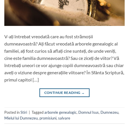
V-ați întrebat vreodată care au fost strămoșii
dumneavoastră? Ați făcut vreodată arborele genealogic al
familiei, ați fost curios să aflați cine sunteți, de unde veniți,
cine este familia dumneavoastră? Sau ce ziceți de viitor? Vă
întrebați uneori ce vor ajunge copiii dumneavoastră sau chiar
aveți o viziune despre generațiile viitoare? În Sfânta Scriptură,
primul capitol […]
CONTINUE READING
→
Posted in
Stiri
|
Tagged
arborele genealogic
,
Domnul Isus
,
Dumnezeu
,
Mielul lui Dumnezeu
,
promisiuni
,
salvare