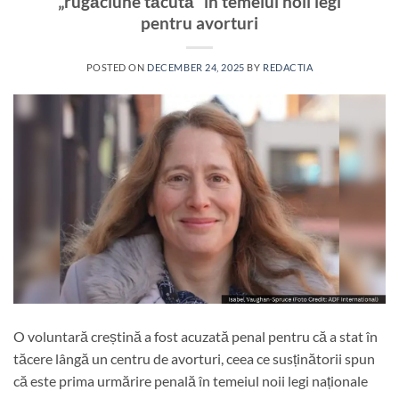
„rugăciune tăcută” în temeiul noii legi
pentru avorturi
POSTED ON
DECEMBER 24, 2025
BY
REDACTIA
O voluntară creștină a fost acuzată penal pentru că a stat în
tăcere lângă un centru de avorturi, ceea ce susținătorii spun
că este prima urmărire penală în temeiul noii legi naționale