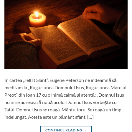
În cartea „Tell It Slant”, Eugene Peterson ne îndeamnă să
medităm la „Rugăciunea Domnului Isus, Rugăciunea Marelui
Preot” din Ioan 17 cu o inimă calmă și atentă: „Domnul Isus
nu ni se adresează nouă acolo. Domnul Isus vorbește cu
Tatăl. Domnul Isus se roagă. Mântuitorul Se roagă un timp
îndelungat. Acesta este un pământ sfânt. […]
CONTINUE READING
→