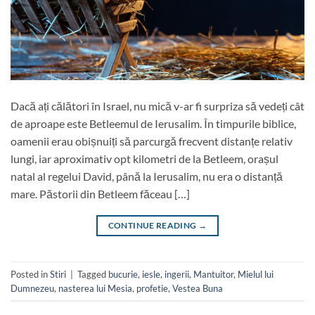
Dacă ați călători în Israel, nu mică v-ar fi surpriza să vedeți cât
de aproape este Betleemul de Ierusalim. În timpurile biblice,
oamenii erau obișnuiți să parcurgă frecvent distanțe relativ
lungi, iar aproximativ opt kilometri de la Betleem, orașul
natal al regelui David, până la Ierusalim, nu era o distanță
mare. Păstorii din Betleem făceau […]
CONTINUE READING
→
Posted in
Stiri
|
Tagged
bucurie
,
iesle
,
ingerii
,
Mantuitor
,
Mielul lui
Dumnezeu
,
nasterea lui Mesia
,
profetie
,
Vestea Buna