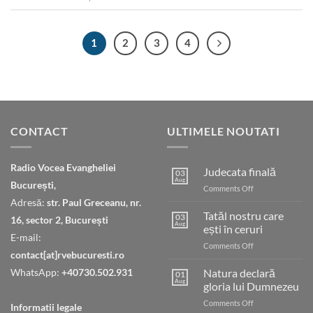
1
2
3
4
CONTACT
ULTIMELE NOUTATI
Radio Vocea Evangheliei
Judecata finală
03
Aug
București,
on
Comments Off
Judecata
Adresă:
str. Paul Greceanu, nr.
finală
Tatăl nostru care
03
16, sector 2, București
Aug
ești în ceruri
E-mail:
on
Comments Off
contact[at]rvebucuresti.ro
Tatăl
nostru
WhatsApp:
+40730.502.931
Natura declară
01
care
Aug
gloria lui Dumnezeu
ești
on
Comments Off
în
Informatii legale