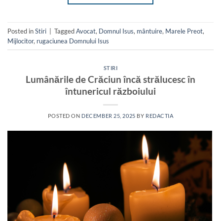
Posted in
Stiri
|
Tagged
Avocat
,
Domnul Isus
,
mântuire
,
Marele Preot
,
Mijlocitor
,
rugaciunea Domnului Isus
STIRI
Lumânările de Crăciun încă strălucesc în
întunericul războiului
POSTED ON
DECEMBER 25, 2025
BY
REDACTIA