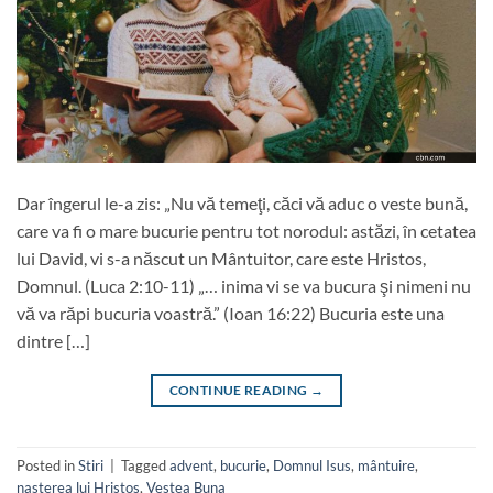
Dar îngerul le-a zis: „Nu vă temeţi, căci vă aduc o veste bună,
care va fi o mare bucurie pentru tot norodul: astăzi, în cetatea
lui David, vi s-a născut un Mântuitor, care este Hristos,
Domnul. (Luca 2:10-11) „… inima vi se va bucura şi nimeni nu
vă va răpi bucuria voastră.” (Ioan 16:22) Bucuria este una
dintre […]
CONTINUE READING
→
Posted in
Stiri
|
Tagged
advent
,
bucurie
,
Domnul Isus
,
mântuire
,
nasterea lui Hristos
,
Vestea Buna