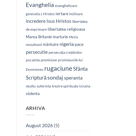
Evanghelia
evanghelizare
iertare
Hristos
generatia z
inchinare
Isus Hristos
incredere
libertatea
libertatea religioasa
de exprimare
Marea Britanie
marturie
Mesia
nigeria
pace
mântuire
musulmani
persecutie
persecuția creștinilor
pocainta
promisiunile lui
promisiune
rugaciune
Sfânta
Dumnezeu
sondaj
Scriptură
speranta
studiu
suferinta
trezire spirituala
Ucraina
violenta
ARHIVA
August 2026
(5)