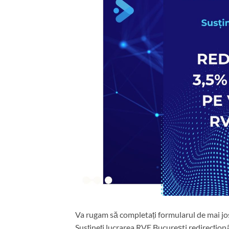
Va rugam să completați formularul de mai jos
Susțineți lucrarea RVE București redirecțion