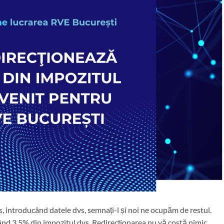
, introducând datele dvs, semnați-l și noi ne ocupăm de restul.
ând 3,5% din impozitul dvs. Redirecţionarea nu vă costă nimic.