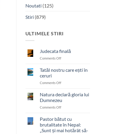
Noutati
(125)
Stiri
(879)
ULTIMELE STIRI
Judecata finală
on
Comments Off
Judecata
finală
Tatăl nostru care ești în
ceruri
on
Comments Off
Tatăl
nostru
Natura declară gloria lui
care
Dumnezeu
ești
on
Comments Off
în
Natura
ceruri
declară
Pastor bătut cu
gloria
brutalitate în Nepal:
lui
„Sunt și mai hotărât să-
Dumnezeu