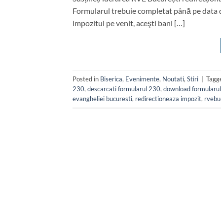
Formularul trebuie completat până pe data de
impozitul pe venit, aceşti bani […]
Posted in
Biserica
,
Evenimente
,
Noutati
,
Stiri
|
Tagg
230
,
descarcati formularul 230
,
download formularu
evangheliei bucuresti
,
redirectioneaza impozit
,
rvebu