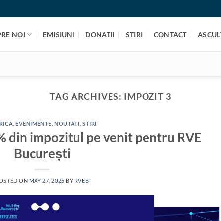
PRE NOI
EMISIUNI
DONATII
STIRI
CONTACT
ASCULT
TAG ARCHIVES:
IMPOZIT 3
ERICA
,
EVENIMENTE
,
NOUTATI
,
STIRI
% din impozitul pe venit pentru RVE
București
OSTED ON
MAY 27, 2025
BY
RVEB