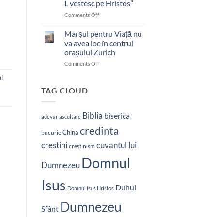
L vestesc pe Hristos”
on
Comments Off
Pastor
bătut
Marșul pentru Viață nu
cu
va avea loc în centrul
brutalitate
orașului Zurich
în
on
Comments Off
Nepal:
Marșul
„Sunt
ul
pentru
și
Viață
mai
TAG CLOUD
nu
hotărât
va
să-
avea
L
Biblia
biserica
adevar
ascultare
loc
vestesc
credinta
în
pe
China
bucurie
centrul
Hristos”
crestini
cuvantul lui
orașului
crestinism
Zurich
Domnul
Dumnezeu
Isus
Duhul
Domnul Isus Hristos
Dumnezeu
Sfânt