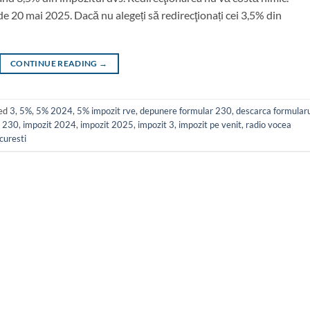
 20 mai 2025. Dacă nu alegeți să redirecţionați cei 3,5% din
CONTINUE READING
→
ed
3
,
5%
,
5% 2024
,
5% impozit rve
,
depunere formular 230
,
descarca formular
l 230
,
impozit 2024
,
impozit 2025
,
impozit 3
,
impozit pe venit
,
radio vocea
curesti