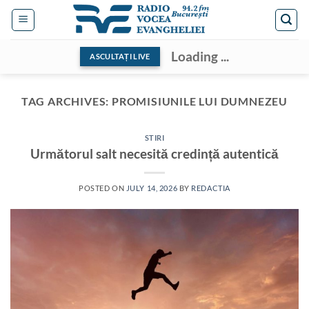
Skip
to
content
Loading ...
ASCULTAȚI LIVE
TAG ARCHIVES:
PROMISIUNILE LUI DUMNEZEU
STIRI
Următorul salt necesită credință autentică
POSTED ON
JULY 14, 2026
BY
REDACTIA