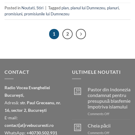
Posted in
Noutati
,
Stiri
|
Tagged
plan
,
planul lui Dumnezeu
,
planuri
,
promisiuni
,
promisiunile lui Dumnezeu
1
2
CONTACT
ULTIMELE NOUTATI
Radio Vocea Evangheliei
Pastor din Indonezia
10
Aug
condamnat pentru
București,
presupusă blasfemie
Adresă:
str. Paul Greceanu, nr.
împotriva islamului
16, sector 2, București
on
Comments Off
E-mail:
Pastor
din
contact[at]rvebucuresti.ro
Cheia păcii
08
Indonezia
Aug
WhatsApp:
+40730.502.931
on
Comments Off
condamnat