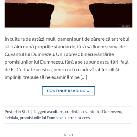
În cultura de astăzi, mulți oameni sunt de părere că ar trebui
să trăim după propriile standarde, fără să ținem seama de
Cuvântul lui Dumnezeu. Unii doresc binecuvântările
promisiunilor lui Dumnezeu, fără a se supune ascultării față
de El. Cu toate acestea, pentru a fi cu adevărat fericiți și
împliniți, trebuie să ne examinăm pe […]
CONTINUE READING
→
Posted in
Stiri
|
Tagged
ascultare
,
credinta
,
cuvantul lui Dumnezeu
,
indoiala
,
promisiunile lui Dumnezeu
,
stres
,
succes
STIRI