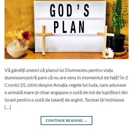
Vă gândiți uneori că planul lui Dumnezeu pentru viața
dumneavoastră pare că nu are sens în momentul de față? În 2
Cronici 25, citim despre Amația, regele lui Iuda, care adunase
o armată mare și chiar angajase o sută de mii de luptători din
Israel pentru o sută de talanți de argint. Tocmai își închisese
[…]
CONTINUE READING
→