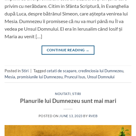
privim cu nerăbdare. Citim in Sfânta Scriptură, în Evanghelia
după Luca, despre bătrânul Simeon, care aștepta venirea lui
Mesia. Dumnezeu îi promisese că nu va muri până nu Îl va
vedea pe Unsul Domnului. El era în Ierusalim când Iosif și
Maria au venit […]
CONTINUE READING
→
Posted in
Stiri
|
Tagged
cetati de scapare
,
credinciosia lui Dumnezeu
,
Mesia
,
promisiunile lui Dumnezeu
,
Pruncul Isus
,
Unsul Domnului
NOUTATI
,
STIRI
Planurile lui Dumnezeu sunt mai mari
POSTED ON
JUNE 13, 2023
BY
RVEB