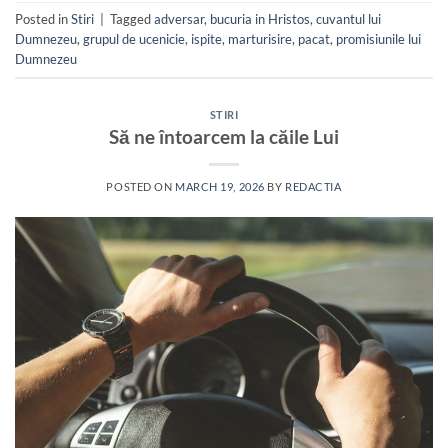
Posted in
Stiri
|
Tagged
adversar
,
bucuria in Hristos
,
cuvantul lui
Dumnezeu
,
grupul de ucenicie
,
ispite
,
marturisire
,
pacat
,
promisiunile lui
Dumnezeu
STIRI
Să ne întoarcem la căile Lui
POSTED ON
MARCH 19, 2026
BY
REDACTIA