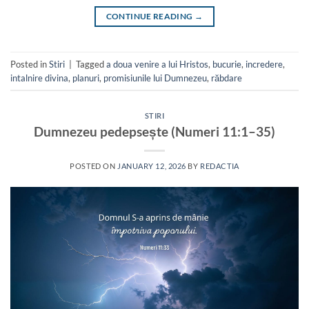
CONTINUE READING
→
Posted in
Stiri
|
Tagged
a doua venire a lui Hristos
,
bucurie
,
incredere
,
intalnire divina
,
planuri
,
promisiunile lui Dumnezeu
,
răbdare
STIRI
Dumnezeu pedepsește (Numeri 11:1–35)
POSTED ON
JANUARY 12, 2026
BY
REDACTIA