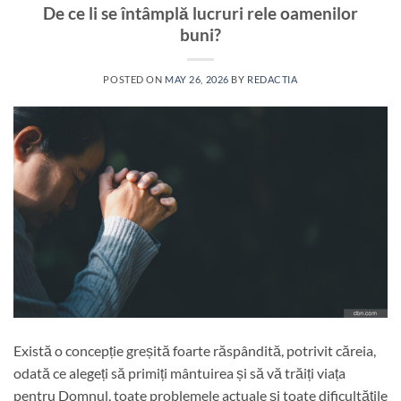
De ce li se întâmplă lucruri rele oamenilor
buni?
POSTED ON
MAY 26, 2026
BY
REDACTIA
Există o concepție greșită foarte răspândită, potrivit căreia,
odată ce alegeți să primiți mântuirea și să vă trăiți viața
pentru Domnul, toate problemele actuale și toate dificultățile