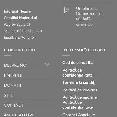
Cheia
pentru
păcii
Umblarea cu
presupusă
08
Informatii legale
Aug
Dumnezeu prin
blasfemie
împotriva
Consiliul Naţional al
credință
islamului
Audiovizualului
on
Comments Off
Umblarea
Tel: +40 (0)21 305 5350
cu
Email: cna@cna.ro
Dumnezeu
prin
credință
LINK-URI UTILE
INFORMAȚII LEGALE
Cod de conduită
DESPRE NOI
Politică de
confidențialitate
EMISIUNI
Termeni și condiții
DONATII
Politică de cookies
STIRI
Politică de anulare
Politică de
CONTACT
confidențialitate
Contact Asociație
ASCULTATI LIVE