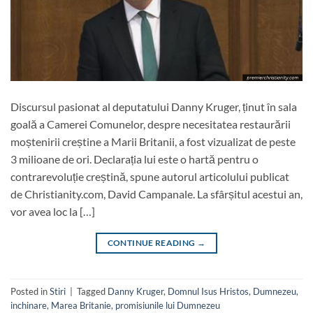
Discursul pasionat al deputatului Danny Kruger, ținut în sala
goală a Camerei Comunelor, despre necesitatea restaurării
moștenirii creștine a Marii Britanii, a fost vizualizat de peste
3 milioane de ori. Declarația lui este o hartă pentru o
contrarevoluție creștină, spune autorul articolului publicat
de Christianity.com, David Campanale. La sfârșitul acestui an,
vor avea loc la […]
CONTINUE READING
→
Posted in
Stiri
|
Tagged
Danny Kruger
,
Domnul Isus Hristos
,
Dumnezeu
,
inchinare
,
Marea Britanie
,
promisiunile lui Dumnezeu