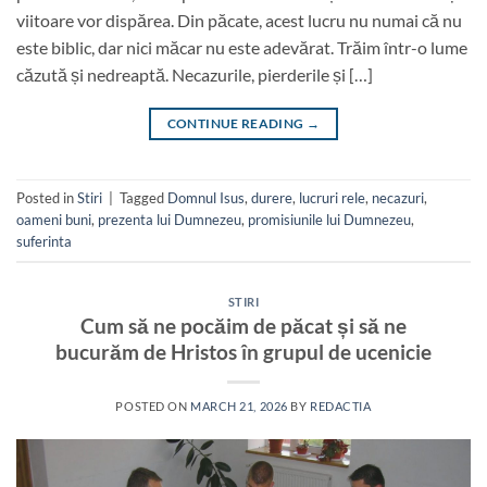
viitoare vor dispărea. Din păcate, acest lucru nu numai că nu
este biblic, dar nici măcar nu este adevărat. Trăim într-o lume
căzută și nedreaptă. Necazurile, pierderile și […]
CONTINUE READING
→
Posted in
Stiri
|
Tagged
Domnul Isus
,
durere
,
lucruri rele
,
necazuri
,
oameni buni
,
prezenta lui Dumnezeu
,
promisiunile lui Dumnezeu
,
suferinta
STIRI
Cum să ne pocăim de păcat și să ne
bucurăm de Hristos în grupul de ucenicie
POSTED ON
MARCH 21, 2026
BY
REDACTIA