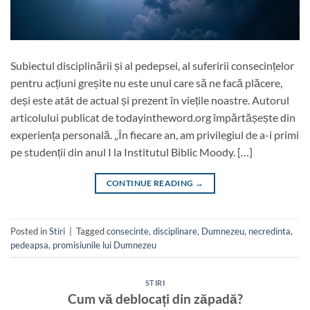
Subiectul disciplinării și al pedepsei, al suferirii consecințelor
pentru acțiuni greșite nu este unul care să ne facă plăcere,
deși este atât de actual și prezent în viețile noastre. Autorul
articolului publicat de todayintheword.org împărtășește din
experiența personală. „În fiecare an, am privilegiul de a-i primi
pe studenții din anul I la Institutul Biblic Moody. […]
CONTINUE READING
→
Posted in
Stiri
|
Tagged
consecinte
,
disciplinare
,
Dumnezeu
,
necredinta
,
pedeapsa
,
promisiunile lui Dumnezeu
STIRI
Cum vă deblocați din zăpadă?