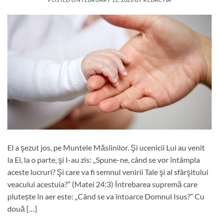
El a şezut jos, pe Muntele Măslinilor. Şi ucenicii Lui au venit
la El, la o parte, şi I-au zis: „Spune-ne, când se vor întâmpla
aceste lucruri? Şi care va fi semnul venirii Tale şi al sfârşitului
veacului acestuia?” (Matei 24:3) Întrebarea supremă care
plutește în aer este: „Când se va întoarce Domnul Isus?” Cu
două […]