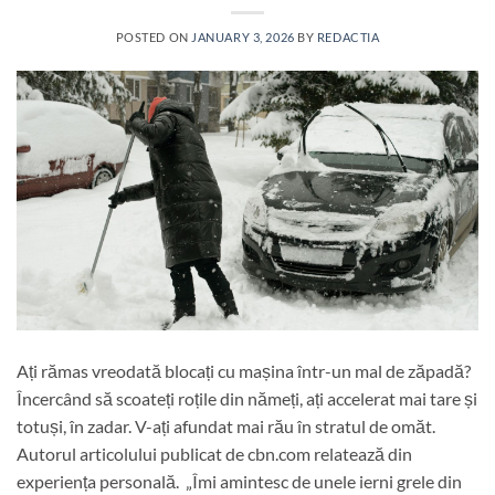
POSTED ON
JANUARY 3, 2026
BY
REDACTIA
Ați rămas vreodată blocați cu mașina într-un mal de zăpadă?
Încercând să scoateți roțile din nămeți, ați accelerat mai tare și
totuși, în zadar. V-ați afundat mai rău în stratul de omăt.
Autorul articolului publicat de cbn.com relatează din
experiența personală. „Îmi amintesc de unele ierni grele din