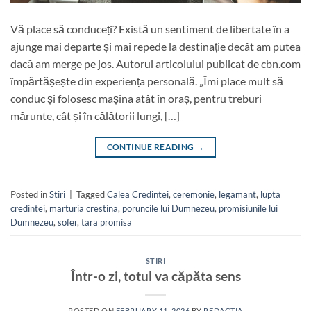
Vă place să conduceți? Există un sentiment de libertate în a
ajunge mai departe și mai repede la destinație decât am putea
dacă am merge pe jos. Autorul articolului publicat de cbn.com
împărtășește din experiența personală. „Îmi place mult să
conduc și folosesc mașina atât în oraș, pentru treburi
mărunte, cât și în călătorii lungi, […]
CONTINUE READING
→
Posted in
Stiri
|
Tagged
Calea Credintei
,
ceremonie
,
legamant
,
lupta
credintei
,
marturia crestina
,
poruncile lui Dumnezeu
,
promisiunile lui
Dumnezeu
,
sofer
,
tara promisa
STIRI
Într-o zi, totul va căpăta sens
POSTED ON
FEBRUARY 11, 2026
BY
REDACTIA