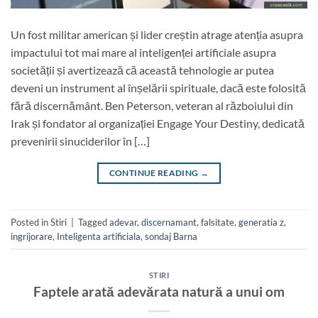
Un fost militar american și lider creștin atrage atenția asupra
impactului tot mai mare al inteligenței artificiale asupra
societății și avertizează că această tehnologie ar putea
deveni un instrument al înșelării spirituale, dacă este folosită
fără discernământ. Ben Peterson, veteran al războiului din
Irak și fondator al organizației Engage Your Destiny, dedicată
prevenirii sinuciderilor în […]
CONTINUE READING
→
Posted in
Stiri
|
Tagged
adevar
,
discernamant
,
falsitate
,
generatia z
,
ingrijorare
,
Inteligenta artificiala
,
sondaj Barna
STIRI
Faptele arată adevărata natură a unui om