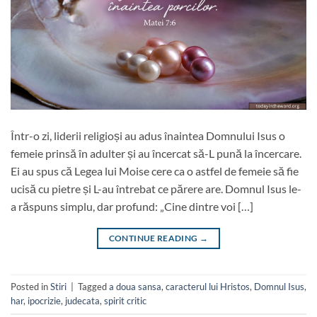
Într-o zi, liderii religioși au adus înaintea Domnului Isus o
femeie prinsă în adulter și au încercat să-L pună la încercare.
Ei au spus că Legea lui Moise cere ca o astfel de femeie să fie
ucisă cu pietre și L-au întrebat ce părere are. Domnul Isus le-
a răspuns simplu, dar profund: „Cine dintre voi […]
CONTINUE READING
→
Posted in
Stiri
|
Tagged
a doua sansa
,
caracterul lui Hristos
,
Domnul Isus
,
har
,
ipocrizie
,
judecata
,
spirit critic