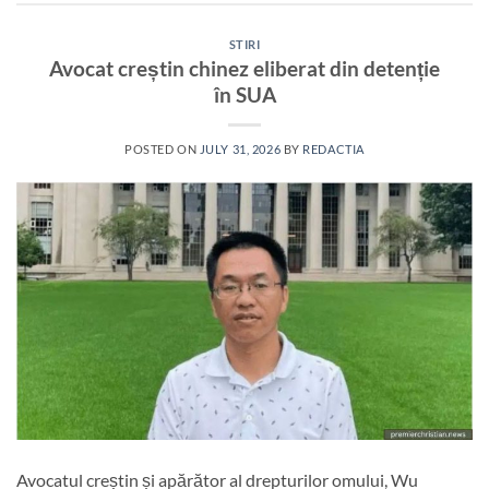
STIRI
Avocat creștin chinez eliberat din detenție
în SUA
POSTED ON
JULY 31, 2026
BY
REDACTIA
Avocatul creștin și apărător al drepturilor omului, Wu