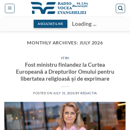
Skip
to
content
Loading ...
ASCULTAȚI LIVE
MONTHLY ARCHIVES:
JULY 2026
STIRI
Fost ministru finlandez la Curtea
Europeană a Drepturilor Omului pentru
libertatea religioasă și de exprimare
POSTED ON
JULY 31, 2026
BY
REDACTIA