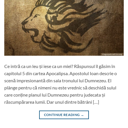
Ce intră ca un leu și iese ca un miel? Răspunsul îl găsim în
capitolul 5 din cartea Apocalipsa. Apostolul Ioan descrie o
scenă impresionantă din sala tronului lui Dumnezeu. El
plânge pentru că nimeni nu este vrednic să deschidă sulul
care conține planul lui Dumnezeu pentru judecata și
răscumpărarea lumii. Dar unul dintre bătrâni […]
CONTINUE READING
→