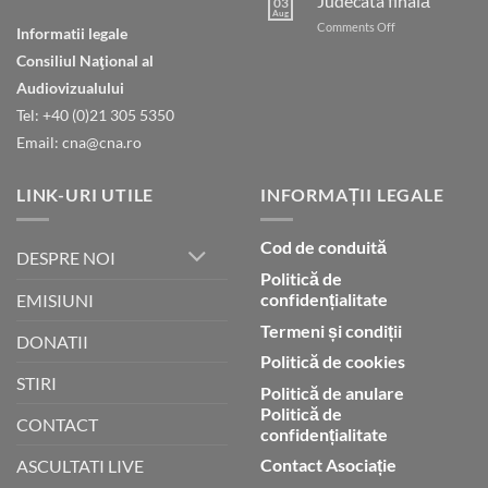
Judecata finală
03
Dumnezeu
Aug
on
Comments Off
Informatii legale
prin
Judecata
credință
Consiliul Naţional al
finală
Audiovizualului
Tel: +40 (0)21 305 5350
Email: cna@cna.ro
LINK-URI UTILE
INFORMAȚII LEGALE
Cod de conduită
DESPRE NOI
Politică de
confidențialitate
EMISIUNI
Termeni și condiții
DONATII
Politică de cookies
STIRI
Politică de anulare
Politică de
CONTACT
confidențialitate
Contact Asociație
ASCULTATI LIVE