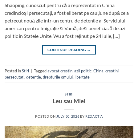
Shaoping, cunoscut pentru că a reprezentat în China
credincioși persecutați, a fost eliberat pe cauțiune după ce a
petrecut nouă zile într-un centru de detenție al Serviciului
american pentru Imigrație și Vamă, deși beneficiază de azil
politic în Statele Unite. Wu a fost reținut pe 24 iulie, […]
CONTINUE READING
→
Posted in
Stiri
|
Tagged
avocat crestin
,
azil politic
,
China
,
creștini
persecutați
,
detentie
,
drepturile omului
,
libertate
STIRI
Leu sau Miel
POSTED ON
JULY 30, 2026
BY
REDACTIA