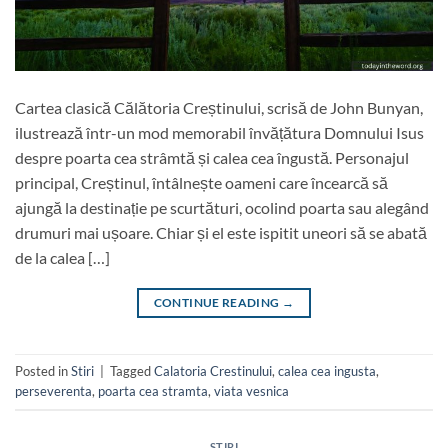
Cartea clasică Călătoria Creștinului, scrisă de John Bunyan,
ilustrează într-un mod memorabil învățătura Domnului Isus
despre poarta cea strâmtă și calea cea îngustă. Personajul
principal, Creștinul, întâlnește oameni care încearcă să
ajungă la destinație pe scurtături, ocolind poarta sau alegând
drumuri mai ușoare. Chiar și el este ispitit uneori să se abată
de la calea […]
CONTINUE READING
→
Posted in
Stiri
|
Tagged
Calatoria Crestinului
,
calea cea ingusta
,
perseverenta
,
poarta cea stramta
,
viata vesnica
STIRI