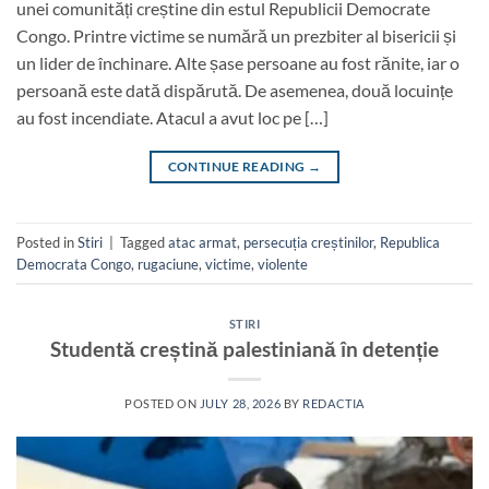
unei comunități creștine din estul Republicii Democrate
Congo. Printre victime se numără un prezbiter al bisericii și
un lider de închinare. Alte șase persoane au fost rănite, iar o
persoană este dată dispărută. De asemenea, două locuințe
au fost incendiate. Atacul a avut loc pe […]
CONTINUE READING
→
Posted in
Stiri
|
Tagged
atac armat
,
persecuția creștinilor
,
Republica
Democrata Congo
,
rugaciune
,
victime
,
violente
STIRI
Studentă creștină palestiniană în detenție
POSTED ON
JULY 28, 2026
BY
REDACTIA