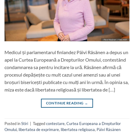
Medicul și parlamentarul finlandez Päivi Räsänen a depus un
apel la Curtea Europeană a Drepturilor Omului, contestând
condamnarea sa pentru incitare la ură. Räsänen afirmă că
procesul depășește cu mult cazul unei amenzi sau al unei
broșuri bisericești publicate cu mulți ani în urmă. În opinia sa,
miza este dacă libertatea religioasă și libertatea de […]
CONTINUE READING
→
Posted in
Stiri
|
Tagged
contestare
,
Curtea Europeana a Drepturilor
Omului
,
libertatea de exprimare
,
libertatea religioasa
,
Päivi Räsänen