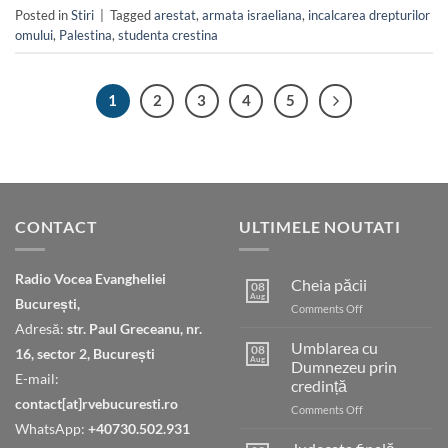
Posted in
Stiri
|
Tagged
arestat
,
armata israeliana
,
incalcarea drepturilor
omului
,
Palestina
,
studenta crestina
1
2
3
4
5
CONTACT
ULTIMELE NOUTATI
Radio Vocea Evangheliei
Cheia păcii
08
Aug
București,
on
Comments Off
Cheia
Adresă:
str. Paul Greceanu, nr.
păcii
Umblarea cu
08
16, sector 2, București
Aug
Dumnezeu prin
E-mail:
credință
contact[at]rvebucuresti.ro
on
Comments Off
Umblarea
WhatsApp:
+40730.502.931
cu