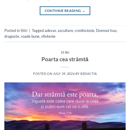
CONTINUE READING
→
Posted in
Stiri
|
Tagged
adevar
,
ascultare
,
credinciosie
,
Domnul Isus
,
dragoste
,
roade bune
,
sfintenie
STIRI
Poarta cea strâmtă
POSTED ON
JULY 29, 2026
BY
REDACTIA