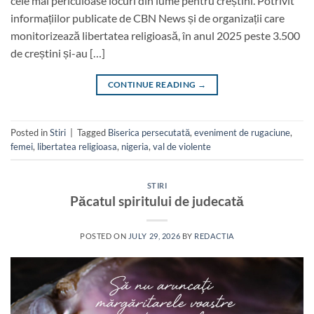
cele mai periculoase locuri din lume pentru creștini. Potrivit
informațiilor publicate de CBN News și de organizații care
monitorizează libertatea religioasă, în anul 2025 peste 3.500
de creștini și-au […]
CONTINUE READING
→
Posted in
Stiri
|
Tagged
Biserica persecutată
,
eveniment de rugaciune
,
femei
,
libertatea religioasa
,
nigeria
,
val de violente
STIRI
Păcatul spiritului de judecată
POSTED ON
JULY 29, 2026
BY
REDACTIA