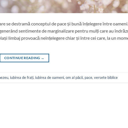
 care se destramă conceptul de pace și bună înțelegere între oameni
 generând sentimente de marginalizare pentru mulți care au îndrăz
ași limbaj provoacă neînțelegere chiar și între cei care, la un mom
CONTINUE READING
→
mnezeu
,
iubirea de frați
,
iubirea de oameni
,
om al păcii
,
pace
,
versete biblice