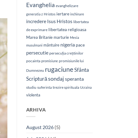
Evanghelia
evanghelizare
iertare
Hristos
generatia z
inchinare
Isus Hristos
incredere
libertatea
libertatea religioasa
de exprimare
Marea Britanie
marturie
Mesia
nigeria
pace
mântuire
musulmani
persecutie
persecuția creștinilor
pocainta
promisiunile lui
promisiune
rugaciune
Sfânta
Dumnezeu
sondaj
Scriptură
speranta
studiu
suferinta
trezire spirituala
Ucraina
violenta
ARHIVA
August 2026
(5)