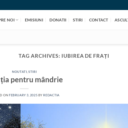
PRE NOI
EMISIUNI
DONATII
STIRI
CONTACT
ASCULT
TAG ARCHIVES:
IUBIREA DE FRAȚI
NOUTATI
,
STIRI
ția pentru mândrie
ED ON
FEBRUARY 3, 2025
BY
REDACTIA