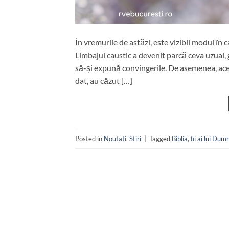
În vremurile de astăzi, este vizibil modul în
Limbajul caustic a devenit parcă ceva uzual,
să-și expună convingerile. De asemenea, acel
dat, au căzut […]
Posted in
Noutati
,
Stiri
|
Tagged
Biblia
,
fii ai lui Du