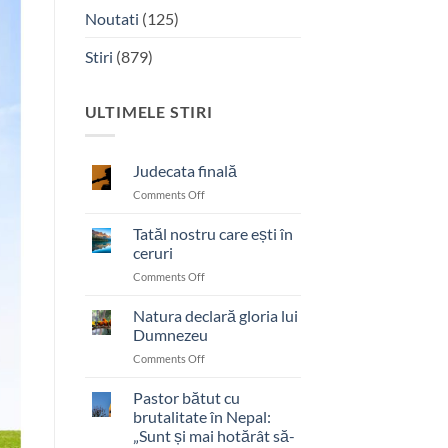
Noutati
(125)
Stiri
(879)
ULTIMELE STIRI
Judecata finală
on
Comments Off
Judecata
finală
Tatăl nostru care ești în
ceruri
on
Comments Off
Tatăl
nostru
Natura declară gloria lui
care
Dumnezeu
ești
on
Comments Off
în
Natura
ceruri
declară
Pastor bătut cu
gloria
brutalitate în Nepal:
lui
„Sunt și mai hotărât să-
Dumnezeu