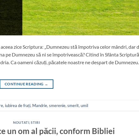
e aceea zice Scriptura: „Dumnezeu stă împotriva celor mândri, dar 
mina pe Dumnezeu să ni se împotrivească? Citind în Sfânta Scriptură
ândria. Ca oameni căzuți, păcatele noastre ne despart de Dumnezeu.
CONTINUE READING
→
re
,
iubirea de frați
,
Mandrie
,
smerenie
,
smerit
,
umil
NOUTATI
,
STIRI
ce un om al păcii, conform Bibliei