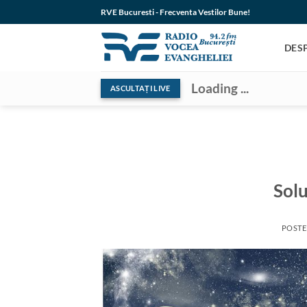
Skip
RVE Bucuresti - Frecventa Vestilor Bune!
to
content
DES
Loading ...
ASCULTAȚI LIVE
Solu
POST