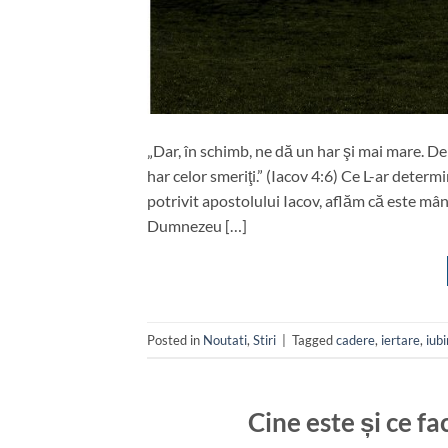
„Dar, în schimb, ne dă un har şi mai mare. D
har celor smeriţi.” (Iacov 4:6) Ce L-ar deter
potrivit apostolului Iacov, aflăm că este m
Dumnezeu […]
Posted in
Noutati
,
Stiri
|
Tagged
cadere
,
iertare
,
iubi
Cine este și ce fa