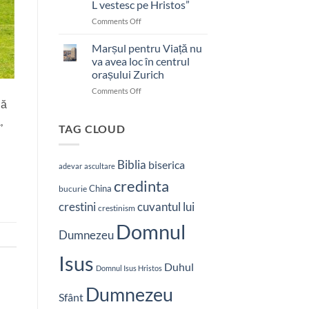
L vestesc pe Hristos”
on
Comments Off
Pastor
bătut
Marșul pentru Viață nu
cu
va avea loc în centrul
brutalitate
orașului Zurich
în
on
Comments Off
Nepal:
Marșul
dă
„Sunt
pentru
și
,
Viață
mai
TAG CLOUD
nu
hotărât
va
să-
avea
L
Biblia
biserica
adevar
ascultare
loc
vestesc
credinta
în
pe
China
bucurie
centrul
Hristos”
crestini
cuvantul lui
orașului
crestinism
Zurich
Domnul
Dumnezeu
Isus
Duhul
Domnul Isus Hristos
Dumnezeu
Sfânt