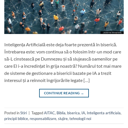
Inteligența Artificială este deja foarte prezentă în biserică.
Întrebarea este: vom continua să o folosim într-un mod care
să-L cinstească pe Dumnezeu și să slujească oamenilor pe
care El i-a încredințat în grija noastră? Numărul tot mai mare
de sisteme de gestionare a bisericii bazate pe IA a trezit
interesul și a reînnoit îngrijorările legate […]
CONTINUE READING
→
Posted in
Stiri
|
Tagged
AITAC
,
Biblia
,
biserica
,
IA
,
Inteligenta artificiala
,
principii biblice
,
responsabilizare
,
slujire
,
tehnologii noi