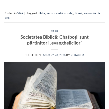
Posted in
Stiri
|
Tagged
Biblia
,
sensul vietii
,
sondaj
,
tineri
,
vanzarile de
Biblii
STIRI
Societatea Biblică: Chatboții sunt
părtinitori „evanghelicilor”
POSTED ON
JANUARY 28, 2026
BY
REDACTIA