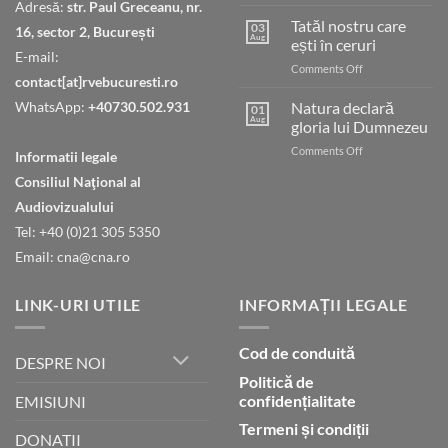
Judecata
Adresă:
str. Paul Greceanu, nr.
finală
Tatăl nostru care
03
16, sector 2, București
Aug
ești în ceruri
E-mail:
on
Comments Off
contact[at]rvebucuresti.ro
Tatăl
nostru
WhatsApp:
+40730.502.931
Natura declară
01
care
Aug
gloria lui Dumnezeu
ești
on
Comments Off
în
Informatii legale
Natura
ceruri
Consiliul Naţional al
declară
gloria
Audiovizualului
lui
Tel: +40 (0)21 305 5350
Dumnezeu
Email: cna@cna.ro
LINK-URI UTILE
INFORMAȚII LEGALE
Cod de conduită
DESPRE NOI
Politică de
confidențialitate
EMISIUNI
Termeni și condiții
DONATII