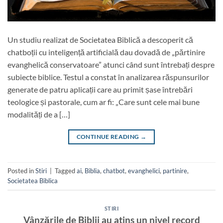
Un studiu realizat de Societatea Biblică a descoperit că
chatboții cu inteligență artificială dau dovadă de „părtinire
evanghelică conservatoare” atunci când sunt întrebați despre
subiecte biblice. Testul a constat în analizarea răspunsurilor
generate de patru aplicații care au primit șase întrebări
teologice și pastorale, cum ar fi: „Care sunt cele mai bune
modalități de a […]
CONTINUE READING
→
Posted in
Stiri
|
Tagged
ai
,
Biblia
,
chatbot
,
evanghelici
,
partinire
,
Societatea Biblica
STIRI
Vânzările de Biblii au atins un nivel record