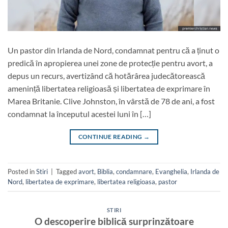
Un pastor din Irlanda de Nord, condamnat pentru că a ținut o
predică în apropierea unei zone de protecție pentru avort, a
depus un recurs, avertizând că hotărârea judecătorească
amenință libertatea religioasă și libertatea de exprimare în
Marea Britanie. Clive Johnston, în vârstă de 78 de ani, a fost
condamnat la începutul acestei luni în […]
CONTINUE READING
→
Posted in
Stiri
|
Tagged
avort
,
Biblia
,
condamnare
,
Evanghelia
,
Irlanda de
Nord
,
libertatea de exprimare
,
libertatea religioasa
,
pastor
STIRI
O descoperire biblică surprinzătoare