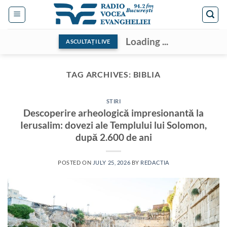
Skip
to
content
Loading ...
ASCULTAȚI LIVE
TAG ARCHIVES:
BIBLIA
STIRI
Descoperire arheologică impresionantă la
Ierusalim: dovezi ale Templului lui Solomon,
după 2.600 de ani
POSTED ON
JULY 25, 2026
BY
REDACTIA