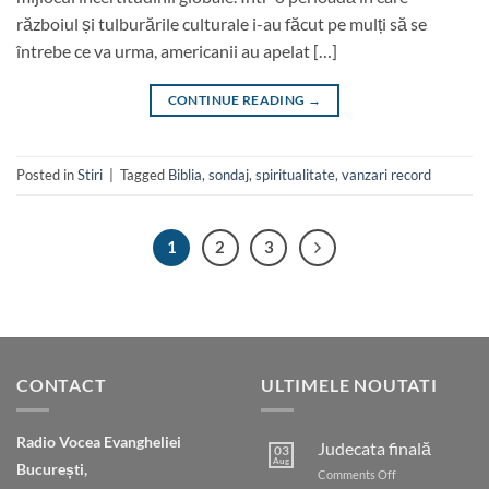
războiul și tulburările culturale i-au făcut pe mulți să se
întrebe ce va urma, americanii au apelat […]
CONTINUE READING
→
Posted in
Stiri
|
Tagged
Biblia
,
sondaj
,
spiritualitate
,
vanzari record
1
2
3
CONTACT
ULTIMELE NOUTATI
Radio Vocea Evangheliei
Judecata finală
03
Aug
București,
on
Comments Off