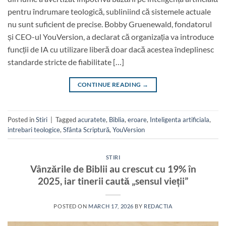
pentru îndrumare teologică, subliniind că sistemele actuale
nu sunt suficient de precise. Bobby Gruenewald, fondatorul
și CEO-ul YouVersion, a declarat că organizația va introduce
funcții de IA cu utilizare liberă doar dacă acestea îndeplinesc
standarde stricte de fiabilitate […]
CONTINUE READING
→
Posted in
Stiri
|
Tagged
acuratete
,
Biblia
,
eroare
,
Inteligenta artificiala
,
intrebari teologice
,
Sfânta Scriptură
,
YouVersion
STIRI
Vânzările de Biblii au crescut cu 19% în
2025, iar tinerii caută „sensul vieții”
POSTED ON
MARCH 17, 2026
BY
REDACTIA