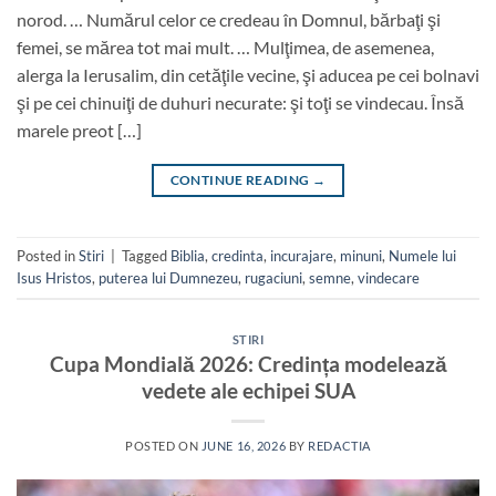
norod. … Numărul celor ce credeau în Domnul, bărbaţi şi
femei, se mărea tot mai mult. … Mulţimea, de asemenea,
alerga la Ierusalim, din cetăţile vecine, şi aducea pe cei bolnavi
şi pe cei chinuiţi de duhuri necurate: şi toţi se vindecau. Însă
marele preot […]
CONTINUE READING
→
Posted in
Stiri
|
Tagged
Biblia
,
credinta
,
incurajare
,
minuni
,
Numele lui
Isus Hristos
,
puterea lui Dumnezeu
,
rugaciuni
,
semne
,
vindecare
STIRI
Cupa Mondială 2026: Credința modelează
vedete ale echipei SUA
POSTED ON
JUNE 16, 2026
BY
REDACTIA