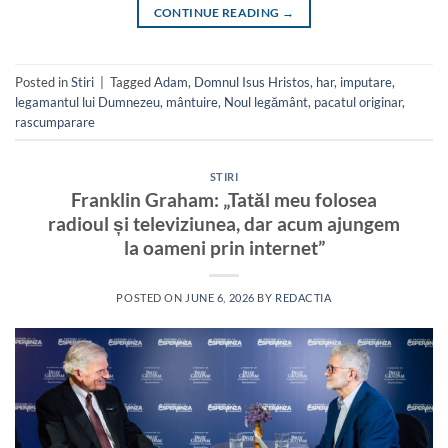
CONTINUE READING
→
Posted in
Stiri
|
Tagged
Adam
,
Domnul Isus Hristos
,
har
,
imputare
,
legamantul lui Dumnezeu
,
mântuire
,
Noul legământ
,
pacatul originar
,
rascumparare
STIRI
Franklin Graham: „Tatăl meu folosea
radioul și televiziunea, dar acum ajungem
la oameni prin internet”
POSTED ON
JUNE 6, 2026
BY
REDACTIA