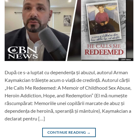
După ce s-a luptat cu dependența și abuzul, autorul Arman
Kaymakcian trăiește acum o viață de credință. Autorul cărții
„He Calls Me Redeemed: A Memoir of Childhood Sex Abuse,
Heroin Addiction, Hope, and Redemption” (El mă numește
răscumpărat: Memoriile unei copilării marcate de abuz și
dependența de heroină, speranță și mântuire), Kaymakcian a
declarat pentru […]
CONTINUE READING
→