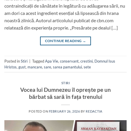
contraindicații de sănătate în legătură cu adăugarea sării, nu
am dori ca acest ingredient esențial să lipsească din hrana
noastră zilnică. Autorul articolului publicat de cbn.com
relatează din experiența proprie. „Presărate pe dealul […]
CONTINUE READING
→
Posted in
Stiri
|
Tagged
Apa Vie
,
conservant
,
crestini
,
Domnul Isus
Hristos
,
gust
,
mancare
,
sare
,
sarea pamantului
,
sete
STIRI
Vocea lui Dumnezeu îl oprește pe un
bărbat să sară în fața trenului
POSTED ON
FEBRUARY 26, 2026
BY
REDACTIA