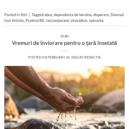
Posted in
Stiri
|
Tagged
abuz
,
dependenta de heroina
,
disperare
,
Domnul
Isus Hristos
,
Psalmul 88
,
rascumparare
,
sinucidere
,
speranta
STIRI
Vremuri de înviorare pentru o țară însetată
POSTED ON
FEBRUARY 24, 2026
BY
REDACTIA