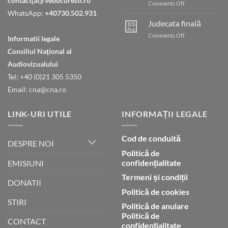
contact[at]rvebucuresti.ro
on
Comments Off
Umblarea
WhatsApp:
+40730.502.931
cu
Judecata finală
03
Dumnezeu
Aug
on
Comments Off
Informatii legale
prin
Judecata
credință
Consiliul Naţional al
finală
Audiovizualului
Tel: +40 (0)21 305 5350
Email: cna@cna.ro
LINK-URI UTILE
INFORMAȚII LEGALE
Cod de conduită
DESPRE NOI
Politică de
confidențialitate
EMISIUNI
Termeni și condiții
DONATII
Politică de cookies
STIRI
Politică de anulare
Politică de
CONTACT
confidențialitate