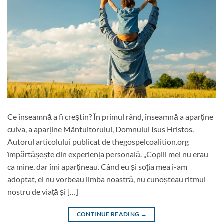
Ce înseamnă a fi creștin? În primul rând, înseamnă a aparține
cuiva, a aparține Mântuitorului, Domnului Isus Hristos.
Autorul articolului publicat de thegospelcoalition.org
împărtășește din experiența personală. „Copiii mei nu erau
ca mine, dar îmi aparțineau. Când eu și soția mea i-am
adoptat, ei nu vorbeau limba noastră, nu cunoșteau ritmul
nostru de viață și […]
CONTINUE READING
→