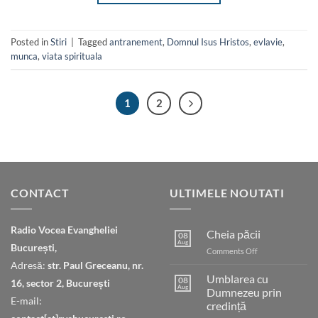
Posted in
Stiri
|
Tagged
antranement
,
Domnul Isus Hristos
,
evlavie
,
munca
,
viata spirituala
1
2
CONTACT
ULTIMELE NOUTATI
Radio Vocea Evangheliei
Cheia păcii
08
Aug
București,
on
Comments Off
Cheia
Adresă:
str. Paul Greceanu, nr.
păcii
Umblarea cu
08
16, sector 2, București
Aug
Dumnezeu prin
E-mail:
credință