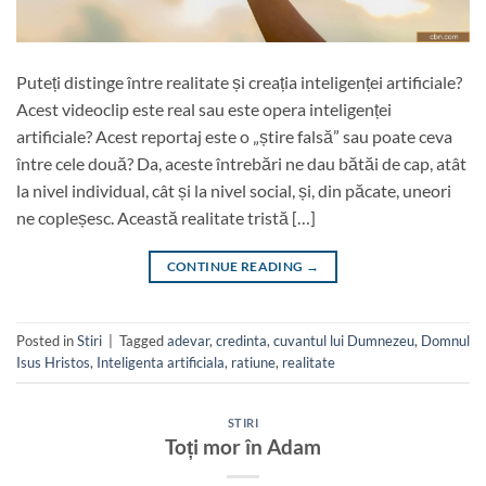
Puteți distinge între realitate și creația inteligenței artificiale?
Acest videoclip este real sau este opera inteligenței
artificiale? Acest reportaj este o „știre falsă” sau poate ceva
între cele două? Da, aceste întrebări ne dau bătăi de cap, atât
la nivel individual, cât și la nivel social, și, din păcate, uneori
ne copleșesc. Această realitate tristă […]
CONTINUE READING
→
Posted in
Stiri
|
Tagged
adevar
,
credinta
,
cuvantul lui Dumnezeu
,
Domnul
Isus Hristos
,
Inteligenta artificiala
,
ratiune
,
realitate
STIRI
Toți mor în Adam