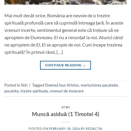
Mai mult decât orice, România are nevoie de o trezire
spirituală profundă care să cuprindă întreaga țară. În aceste
vremuri incerte, sentimentul general este că trebuie să ne
apropiem de Dumnezeu. El nu a renunțat la noi. Atunci când
ne apropiem de El, El se apropie de noi. Cum începe trezirea
spirituală? În primul rând, […]
CONTINUE READING
→
Posted in
Stiri
|
Tagged
Domnul Isus Hristos
,
marturisirea pacatelor
,
pocainta
,
trezire spirituala
,
vremuri de inviorare
STIRI
Muncă asiduă (1 Timotei 4)
POSTED ON
FEBRUARY 18, 2026
BY
REDACTIA