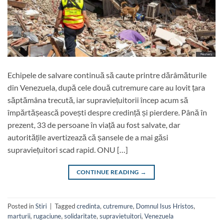
Echipele de salvare continuă să caute printre dărâmăturile
din Venezuela, după cele două cutremure care au lovit țara
săptămâna trecută, iar supraviețuitorii încep acum să
împărtășească povești despre credință și pierdere. Până în
prezent, 33 de persoane în viață au fost salvate, dar
autoritățile avertizează că șansele de a mai găsi
supraviețuitori scad rapid. ONU […]
CONTINUE READING
→
Posted in
Stiri
|
Tagged
credinta
,
cutremure
,
Domnul Isus Hristos
,
marturii
,
rugaciune
,
solidaritate
,
supravietuitori
,
Venezuela