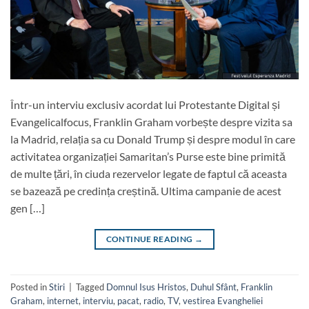
Într-un interviu exclusiv acordat lui Protestante Digital și
Evangelicalfocus, Franklin Graham vorbește despre vizita sa
la Madrid, relația sa cu Donald Trump și despre modul în care
activitatea organizației Samaritan’s Purse este bine primită
de multe țări, în ciuda rezervelor legate de faptul că aceasta
se bazează pe credința creștină. Ultima campanie de acest
gen […]
CONTINUE READING
→
Posted in
Stiri
|
Tagged
Domnul Isus Hristos
,
Duhul Sfânt
,
Franklin
Graham
,
internet
,
interviu
,
pacat
,
radio
,
TV
,
vestirea Evangheliei