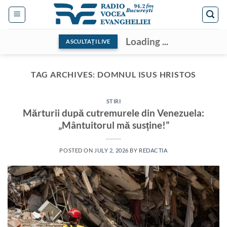
Skip
to
content
Loading ...
ASCULTAȚI LIVE
TAG ARCHIVES:
DOMNUL ISUS HRISTOS
STIRI
Mărturii după cutremurele din Venezuela:
„Mântuitorul mă susține!”
POSTED ON
JULY 2, 2026
BY
REDACTIA