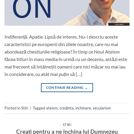
Indiferență. Apatie. Lipsă de interes. Nu-i descriu aceste
caracteristici pe europenii din zilele noastre, care nu mai
abordează chestiunile religioase? În timp ce Noul Ateism
făcea titluri în mass media în urmă cu un deceniu, astăzi este
mai frecvent să întâlnești oameni care nici măcar nu mai iau
în considerare, cu atât mai puțin să […]
CONTINUE READING
→
Posted in
Stiri
|
Tagged
ateism
,
credinta
,
inchinare
,
secularism
STIRI
Creați pentru a ne închina lui Dumnezeu