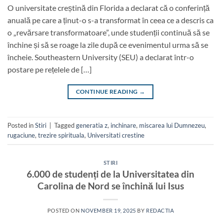
O universitate creștină din Florida a declarat că o conferință
anuală pe care a ținut-o s-a transformat în ceea ce a descris ca
o „revărsare transformatoare”, unde studenții continuă să se
închine și să se roage la zile după ce evenimentul urma să se
încheie. Southeastern University (SEU) a declarat într-o
postare pe rețelele de […]
CONTINUE READING
→
Posted in
Stiri
|
Tagged
generatia z
,
inchinare
,
miscarea lui Dumnezeu
,
rugaciune
,
trezire spirituala
,
Universitati crestine
STIRI
6.000 de studenți de la Universitatea din
Carolina de Nord se închină lui Isus
POSTED ON
NOVEMBER 19, 2025
BY
REDACTIA