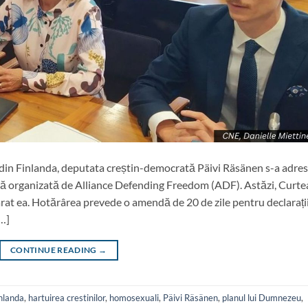
din Finlanda, deputata creștin-democrată Päivi Räsänen s-a adres
resă organizată de Alliance Defending Freedom (ADF). Astăzi, Curte
arat ea. Hotărârea prevede o amendă de 20 de zile pentru declarați
[…]
CONTINUE READING
→
nlanda
,
hartuirea crestinilor
,
homosexuali
,
Päivi Räsänen
,
planul lui Dumnezeu
,