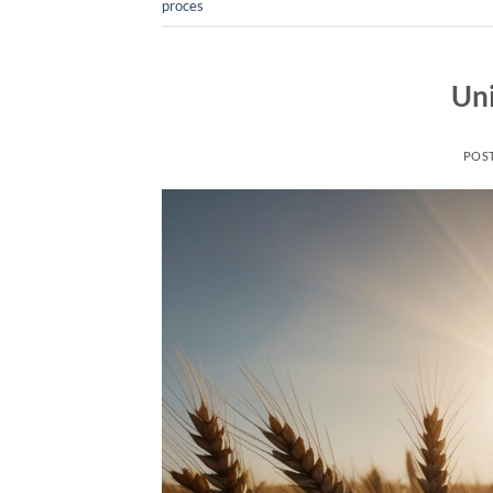
proces
Uni
POS