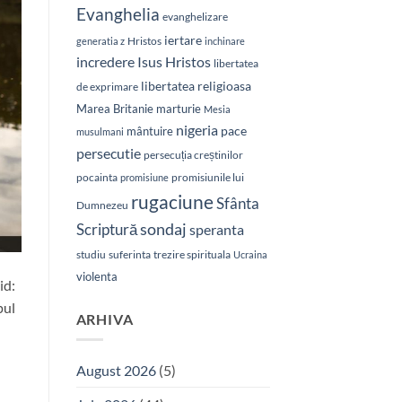
Evanghelia
evanghelizare
iertare
Hristos
generatia z
inchinare
Isus Hristos
incredere
libertatea
libertatea religioasa
de exprimare
Marea Britanie
marturie
Mesia
nigeria
pace
mântuire
musulmani
persecutie
persecuția creștinilor
pocainta
promisiunile lui
promisiune
rugaciune
Sfânta
Dumnezeu
sondaj
Scriptură
speranta
studiu
suferinta
trezire spirituala
Ucraina
violenta
id:
pul
ARHIVA
August 2026
(5)