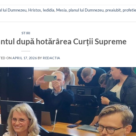
ul lui Dumnezeu
,
Hristos
,
Iedidia
,
Mesia
,
planul lui Dumnezeu
,
preaiubit
,
profeti
STIRI
ântul după hotărârea Curții Supreme
TED ON
APRIL 17, 2026
BY
REDACTIA