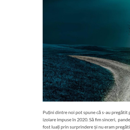
Puțini dintre noi pot spune că s-au pregăti
izolare impuse în 2020. Să fim sinceri, pand
fost luați prin surprindere și nu eram pregăt