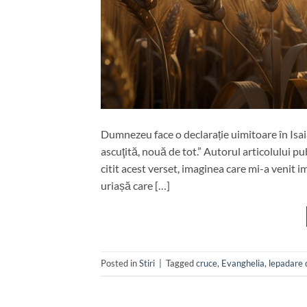
Dumnezeu face o declarație uimitoare în Isaia 
ascuţită, nouă de tot.” Autorul articolului 
citit acest verset, imaginea care mi-a venit 
uriașă care […]
Posted in
Stiri
|
Tagged
cruce
,
Evanghelia
,
lepadare 