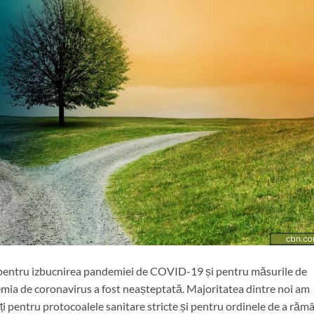
t pentru izbucnirea pandemiei de COVID-19 și pentru măsurile de
emia de coronavirus a fost neașteptată. Majoritatea dintre noi am
iți pentru protocoalele sanitare stricte și pentru ordinele de a răm