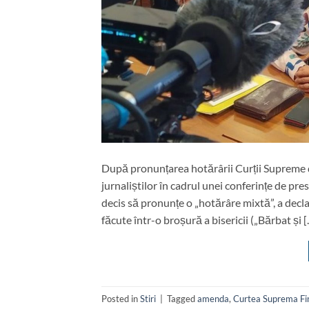
După pronunțarea hotărârii Curții Supreme 
jurnaliștilor în cadrul unei conferințe de p
decis să pronunțe o „hotărâre mixtă”, a decl
făcute într-o broșură a bisericii („Bărbat și 
Posted in
Stiri
|
Tagged
amenda
,
Curtea Suprema Fi