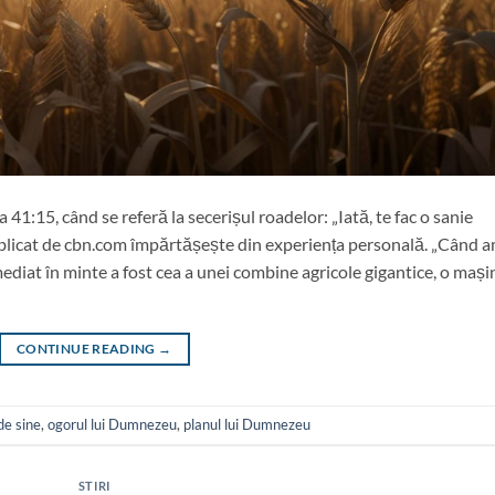
41:15, când se referă la secerișul roadelor: „Iată, te fac o sanie
publicat de cbn.com împărtășește din experiența personală. „Când 
imediat în minte a fost cea a unei combine agricole gigantice, o mași
CONTINUE READING
→
de sine
,
ogorul lui Dumnezeu
,
planul lui Dumnezeu
STIRI