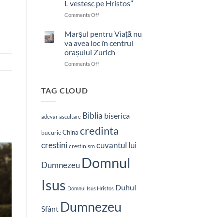
L vestesc pe Hristos”
on
Comments Off
Pastor
bătut
Marșul pentru Viață nu
cu
va avea loc în centrul
brutalitate
orașului Zurich
în
on
Comments Off
Nepal:
Marșul
„Sunt
pentru
și
Viață
mai
TAG CLOUD
nu
hotărât
va
să-
avea
L
Biblia
biserica
adevar
ascultare
loc
vestesc
credinta
în
pe
China
bucurie
centrul
Hristos”
crestini
cuvantul lui
orașului
crestinism
Zurich
Domnul
Dumnezeu
Isus
Duhul
Domnul Isus Hristos
Dumnezeu
Sfânt