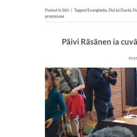
Posted in
Stiri
|
Tagged
Evanghelia
,
Fiul lui David
,
Fi
promisiune
Päivi Räsänen ia cuv
POS