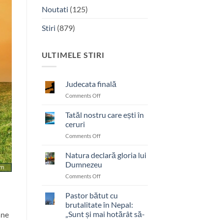
Noutati
(125)
Stiri
(879)
ULTIMELE STIRI
Judecata finală
on
Comments Off
Judecata
finală
Tatăl nostru care ești în
ceruri
on
Comments Off
Tatăl
nostru
Natura declară gloria lui
care
Dumnezeu
ești
on
Comments Off
în
Natura
ceruri
declară
Pastor bătut cu
gloria
brutalitate în Nepal:
lui
„Sunt și mai hotărât să-
âne
Dumnezeu