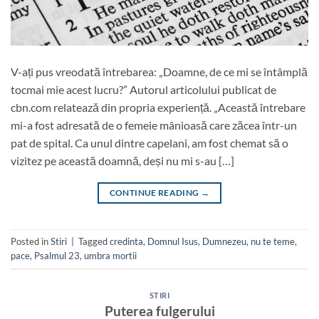
V-ați pus vreodată întrebarea: „Doamne, de ce mi se întâmplă
tocmai mie acest lucru?” Autorul articolului publicat de
cbn.com relatează din propria experiență. „Această întrebare
mi-a fost adresată de o femeie mânioasă care zăcea într-un
pat de spital. Ca unul dintre capelani, am fost chemat să o
vizitez pe această doamnă, deși nu mi s-au […]
CONTINUE READING
→
Posted in
Stiri
|
Tagged
credinta
,
Domnul Isus
,
Dumnezeu
,
nu te teme
,
pace
,
Psalmul 23
,
umbra mortii
STIRI
Puterea fulgerului