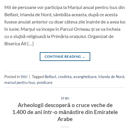
Mii de persoane vor participa la Marșul anual pentru Isus din
Belfast, Irlanda de Nord, sâmbăta aceasta, după ce acesta
fusese anulat anterior cu doar câteva zile înainte de a avea loc
în iunie. Marșul va începe în Parcul Ormeau și se va încheia
cu o slujbă religioasă la Primăria orașului. Organizat de
Biserica All […]
CONTINUE READING
→
Posted in
Stiri
|
Tagged
Belfast
,
credinta
,
evanghelizare
,
Irlanda de Nord
,
marsul pentru Isus
,
predicare
STIRI
Arheologii descoperă o cruce veche de
1.400 de ani într-o mănăstire din Emiratele
Arabe