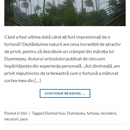
Când a fost ultima dată când ați fost impresionați de o
furtună? Dezlănțuirea naturii are ceva incredibil de atractiv
de privit, pentru că dezvăluie un crâmpei din măreția lui
Dumnezeu. Autorul articolului publicat de cbn.com
împărtășește din experiența personală. „Azi dimineață, am
privit neputincios de la fereastră cum o furtună a măturat
curtea mea din […]
CONTINUE READING
→
Posted in
Stiri
|
Tagged
Domnul Isus
,
Dumnezeu
,
furtuna
,
incredere
,
necazuri
,
pace