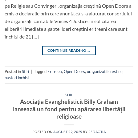
pe Religie sau Convingeri, organizația creștină Open Doors a
emis o declarație prin care anunță că s-a alăturat consorțiului
de organizații caritabile Voices 4 Justice, în solicitarea
eliberării imediate a șapte lideri creștini eritreeni care sunt
închiși de 21 […]
CONTINUE READING
→
Posted in
Stiri
|
Tagged
Eritreea
,
Open Doors
,
oraganizatii crestine
,
pastori inchisi
STIRI
Asociația Evanghelistică Billy Graham
lansează un fond pentru apărarea libertății
religioase
POSTED ON
AUGUST 29, 2025
BY
REDACTIA