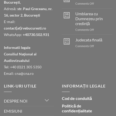
Aug
București,
on
Comments Off
Cheia
Adresă:
str. Paul Greceanu, nr.
păcii
Umblarea cu
08
16, sector 2, București
Aug
Dumnezeu prin
E-mail:
credință
contact[at]rvebucuresti.ro
on
Comments Off
Umblarea
WhatsApp:
+40730.502.931
cu
Judecata finală
03
Dumnezeu
Aug
on
Comments Off
Informatii legale
prin
Judecata
credință
Consiliul Naţional al
finală
Audiovizualului
Tel: +40 (0)21 305 5350
Email: cna@cna.ro
LINK-URI UTILE
INFORMAȚII LEGALE
Cod de conduită
DESPRE NOI
Politică de
confidențialitate
EMISIUNI