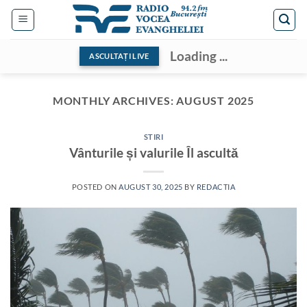
Skip
to
content
Loading ...
ASCULTAȚI LIVE
MONTHLY ARCHIVES:
AUGUST 2025
STIRI
Vânturile și valurile Îl ascultă
POSTED ON
AUGUST 30, 2025
BY
REDACTIA