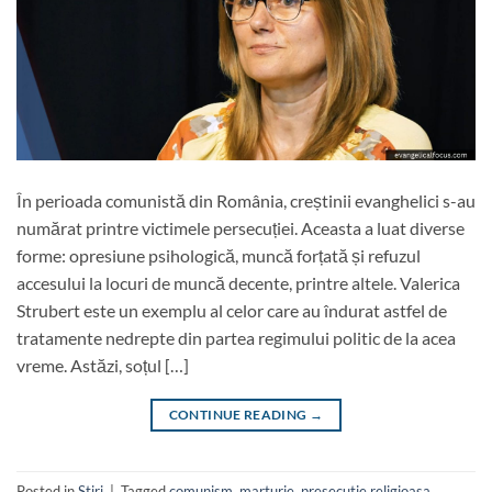
În perioada comunistă din România, creștinii evanghelici s-au
numărat printre victimele persecuției. Aceasta a luat diverse
forme: opresiune psihologică, muncă forțată și refuzul
accesului la locuri de muncă decente, printre altele. Valerica
Strubert este un exemplu al celor care au îndurat astfel de
tratamente nedrepte din partea regimului politic de la acea
vreme. Astăzi, soțul […]
CONTINUE READING
→
Posted in
Stiri
|
Tagged
comunism
,
marturie
,
presecutie religioasa
,