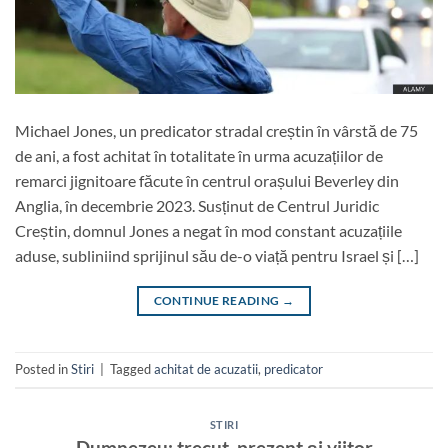
Michael Jones, un predicator stradal creștin în vârstă de 75
de ani, a fost achitat în totalitate în urma acuzațiilor de
remarci jignitoare făcute în centrul orașului Beverley din
Anglia, în decembrie 2023. Susținut de Centrul Juridic
Creștin, domnul Jones a negat în mod constant acuzațiile
aduse, subliniind sprijinul său de-o viață pentru Israel și […]
CONTINUE READING
→
Posted in
Stiri
|
Tagged
achitat de acuzatii
,
predicator
STIRI
Dumnezeu: trecut, prezent și viitor