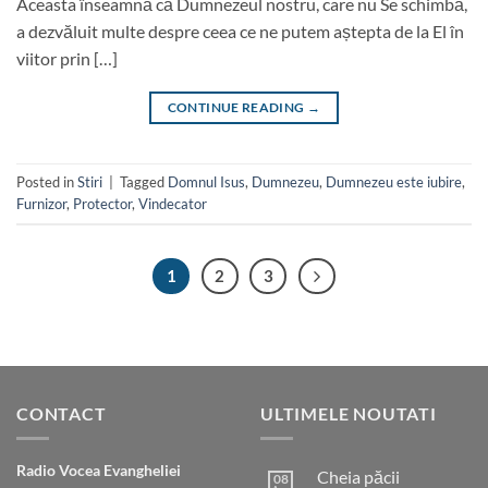
Aceasta înseamnă că Dumnezeul nostru, care nu Se schimbă,
a dezvăluit multe despre ceea ce ne putem aștepta de la El în
viitor prin […]
CONTINUE READING
→
Posted in
Stiri
|
Tagged
Domnul Isus
,
Dumnezeu
,
Dumnezeu este iubire
,
Furnizor
,
Protector
,
Vindecator
1
2
3
CONTACT
ULTIMELE NOUTATI
Radio Vocea Evangheliei
Cheia păcii
08