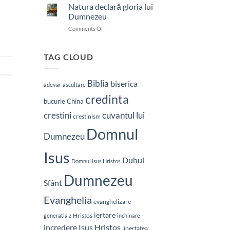
nostru
Natura declară gloria lui
care
Dumnezeu
ești
on
Comments Off
în
Natura
ceruri
declară
gloria
TAG CLOUD
lui
Dumnezeu
Biblia
biserica
adevar
ascultare
credinta
bucurie
China
crestini
cuvantul lui
crestinism
Domnul
Dumnezeu
Isus
Duhul
Domnul Isus Hristos
Dumnezeu
Sfânt
Evanghelia
evanghelizare
iertare
Hristos
generatia z
inchinare
Isus Hristos
incredere
libertatea