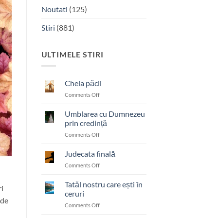
Noutati
(125)
Stiri
(881)
ULTIMELE STIRI
Cheia păcii
on
Comments Off
Cheia
păcii
Umblarea cu Dumnezeu
prin credință
on
Comments Off
Umblarea
cu
Judecata finală
Dumnezeu
on
Comments Off
prin
Judecata
credință
finală
Tatăl nostru care ești în
i
ceruri
 de
on
Comments Off
Tatăl