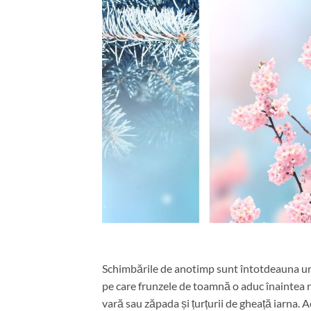
Schimbările de anotimp sunt întotdeauna un
pe care frunzele de toamnă o aduc înaintea n
vară sau zăpada și țurțurii de gheață iarna. 