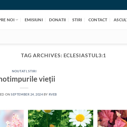
PRE NOI
EMISIUNI
DONATII
STIRI
CONTACT
ASCULT
TAG ARCHIVES:
ECLESIASTUL3:1
NOUTATI
,
STIRI
otimpurile vieții
TED ON
SEPTEMBER 24, 2024
BY
RVEB