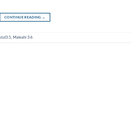
CONTINUE READING
→
stul3:1
,
Maleahi 3:6