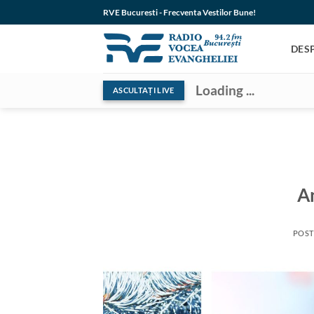
Skip
RVE Bucuresti - Frecventa Vestilor Bune!
to
content
DES
Loading ...
ASCULTAȚI LIVE
An
POS