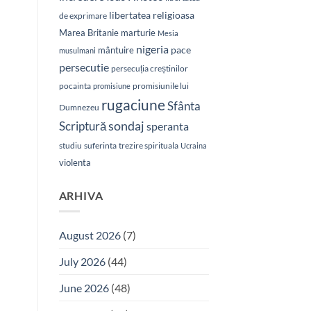
libertatea religioasa
de exprimare
Marea Britanie
marturie
Mesia
nigeria
pace
mântuire
musulmani
persecutie
persecuția creștinilor
pocainta
promisiunile lui
promisiune
rugaciune
Sfânta
Dumnezeu
sondaj
Scriptură
speranta
studiu
suferinta
trezire spirituala
Ucraina
violenta
ARHIVA
August 2026
(7)
July 2026
(44)
June 2026
(48)