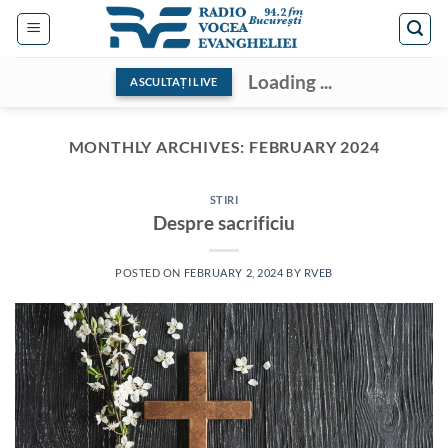
Skip
to
content
Loading ...
ASCULTAȚI LIVE
MONTHLY ARCHIVES:
FEBRUARY 2024
STIRI
Despre sacrificiu
POSTED ON
FEBRUARY 2, 2024
BY
RVEB