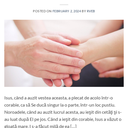
POSTED ON
FEBRUARY 2, 2024
BY
RVEB
Isus, când a auzit vestea aceasta, a plecat de acolo într-o
corabie, ca să Se ducă singur la o parte, într-un loc pustiu.
Noroadele, când au auzit lucrul acesta, au ieşit din cetăţi şi s-
au luat după El pe jos. Când a ieşit din corabie, Isus a văzut o
gloată mare, I s-a făcut milă de ea […]