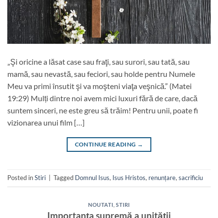
„Şi oricine a lăsat case sau fraţi, sau surori, sau tată, sau
mamă, sau nevastă, sau feciori, sau holde pentru Numele
Meu va primi însutit şi va moşteni viaţa veşnică.” (Matei
19:29) Mulți dintre noi avem mici luxuri fără de care, dacă
suntem sinceri, ne este greu să trăim! Pentru unii, poate fi
vizionarea unui film […]
CONTINUE READING
→
Posted in
Stiri
|
Tagged
Domnul Isus
,
Isus Hristos
,
renunțare
,
sacrificiu
NOUTATI
,
STIRI
Importanța supremă a unității