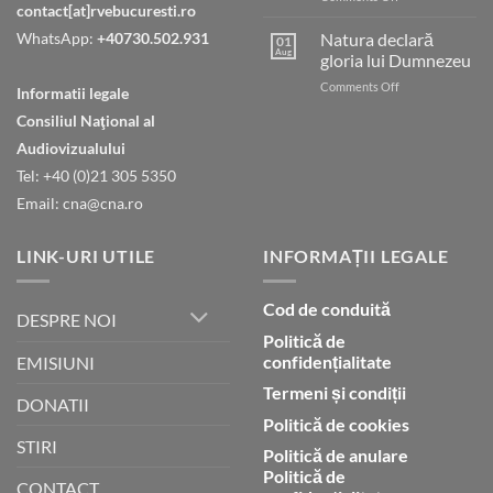
contact[at]rvebucuresti.ro
Tatăl
nostru
WhatsApp:
+40730.502.931
Natura declară
01
care
Aug
gloria lui Dumnezeu
ești
on
Comments Off
în
Informatii legale
Natura
ceruri
Consiliul Naţional al
declară
gloria
Audiovizualului
lui
Tel: +40 (0)21 305 5350
Dumnezeu
Email: cna@cna.ro
LINK-URI UTILE
INFORMAȚII LEGALE
Cod de conduită
DESPRE NOI
Politică de
confidențialitate
EMISIUNI
Termeni și condiții
DONATII
Politică de cookies
STIRI
Politică de anulare
Politică de
CONTACT