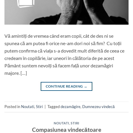
Vă amintiți de vremea când eram copii, cât de des ni se
spunea că am putea fi orice ne-am dori noi să fim? Cu toții
putem confirma că viața s-a dovedit mult diferită de ceea ce
credeam în copilărie, iar uneori în călătoria de pe acest
Pământ suntem nevoiți să facem față unor dezamăgiri
majore. […]
CONTINUE READING
→
Posted in
Noutati
,
Stiri
|
Tagged
dezamăgire
,
Dumnezeu vindecă
NOUTATI
,
STIRI
Compasiunea vindecătoare