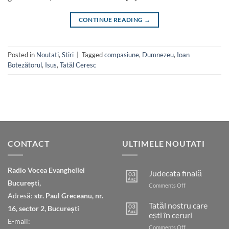
CONTINUE READING
→
Posted in
Noutati
,
Stiri
|
Tagged
compasiune
,
Dumnezeu
,
Ioan
Botezătorul
,
Isus
,
Tatăl Ceresc
CONTACT
ULTIMELE NOUTATI
Radio Vocea Evangheliei
Judecata finală
03
Aug
București,
on
Comments Off
Judecata
Adresă:
str. Paul Greceanu, nr.
finală
Tatăl nostru care
03
16, sector 2, București
Aug
ești în ceruri
E-mail:
on
Comments Off