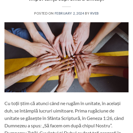
POSTED ON
FEBRUARY 2, 2024
BY
RVEB
Cu toții știm că atunci când ne rugăm în unitate, în același
duh, se întâmplă lucruri uimitoare. Prima rugăciune de
unitate se găsește în Sfânta Scriptură, în Geneza 1:26, când
Dumnezeu a spus: „Să facem om după chipul Nostru”.
Dumnezeu Tatăl, Cuvântul și Duhul au fost toți prezenți în