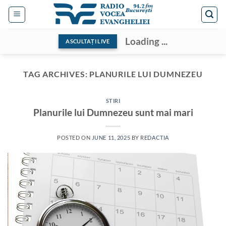
Skip
to
content
Loading ...
ASCULTAȚI LIVE
TAG ARCHIVES:
PLANURILE LUI DUMNEZEU
STIRI
Planurile lui Dumnezeu sunt mai mari
POSTED ON
JUNE 11, 2025
BY
REDACTIA