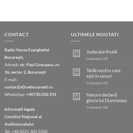
CONTACT
ULTIMELE NOUTATI
Radio Vocea Evangheliei
Judecata finală
03
Aug
București,
on
Comments Off
Judecata
Adresă:
str. Paul Greceanu, nr.
finală
Tatăl nostru care
03
16, sector 2, București
Aug
ești în ceruri
E-mail:
on
Comments Off
contact[at]rvebucuresti.ro
Tatăl
nostru
WhatsApp:
+40730.502.931
Natura declară
01
care
Aug
gloria lui Dumnezeu
ești
on
Comments Off
în
Informatii legale
Natura
ceruri
Consiliul Naţional al
declară
gloria
Audiovizualului
lui
Tel: +40 (0)21 305 5350
Dumnezeu