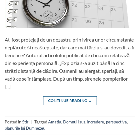
Ați fost protejați de un dezastru prin ivirea unor circumstanțe
neplăcute și neașteptate, dar care mai târziu s-au dovedit a fi
benefice? Autorul articolului publicat de cbn.com relatează
din experiența personală. „Explozia s-a auzit până la cinci
străzi distanță de clădire. Oamenii au alergat, speriați, să
vadă ce se întâmplase. După un timp, sirenele pompierilor
[…]
CONTINUE READING
→
Posted in
Stiri
|
Tagged
Amatia
,
Domnul Isus
,
incredere
,
perspectiva
,
planurile lui Dumnezeu