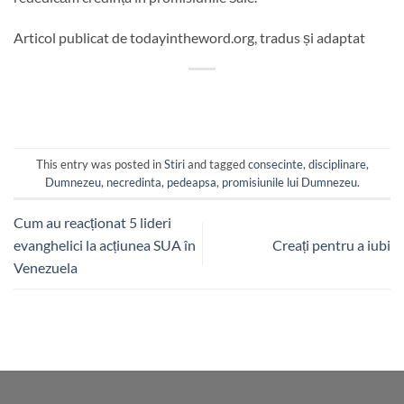
Articol publicat de todayintheword.org, tradus și adaptat
This entry was posted in
Stiri
and tagged
consecinte
,
disciplinare
,
Dumnezeu
,
necredinta
,
pedeapsa
,
promisiunile lui Dumnezeu
.
Cum au reacționat 5 lideri
evanghelici la acțiunea SUA în
Creați pentru a iubi
Venezuela