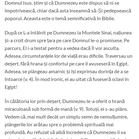
Domnul Isus, știm și că Dumnezeu este dispus să ni se
împotrivească, chiar dacă asta înseamnă să-Și pedepsească
poporul. Aceasta este o temă semnificativă în Biblie.
După ce L-a întâlnit pe Dumnezeu la Muntele Sinai, națiunea
și-a croit drum spre țara pe care Domnul le-o promisese. Pe
parcurs, El i-a testat pentru a vedea dacă Îl vor asculta.
Adesea, circumstanțele lor de viață erau dificile. Traversau un
deșert, fără hrana și confortul pe care îl avuseseră în Egipt.
Adesea, se plângeau amarnic și își exprimau dorința de a se
întoarce (v. 4). În mod ironic, ei au uitat că fuseseră sclavi în
Egipt!
În călătoria lor prin deșert, Dumnezeu le-a oferit o hrană
miraculoasă sub formă de mană (v. 9). Totuși, ei s-au plâns.
Vedem că, mai mult decât un simplu semn de nemulțumire,
plângerile lor arătau spre o problemă spirituală mai
profundă. Au refuzat să aibă încredere că Dumnezeu îi va