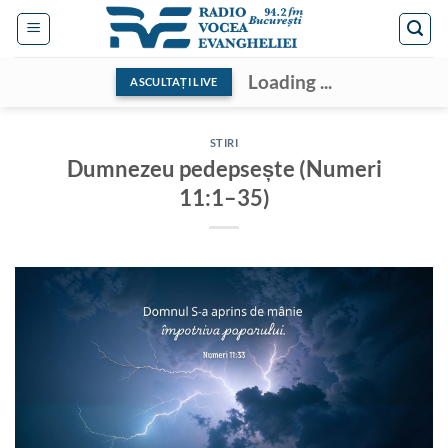
Skip
to
content
Loading ...
ASCULTAȚI LIVE
STIRI
Dumnezeu pedepsește (Numeri
11:1–35)