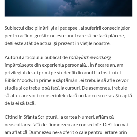
Subiectul disciplinării și al pedepsei, al suferirii consecințelor
pentru acțiuni greșite nu este unul care să ne facă plăcere,
deși este atât de actual și prezent în viețile noastre.
Autorul articolului publicat de
todayintheword.org
împărtășește din experiența personală. „În fiecare an, am
privilegiul de a-i primi pe studenții din anul I la Institutul
Biblic Moody. În primele săptămâni, ei trebuie să afle ce vor
studia și ce trebuie să facă la cursuri. De asemenea, trebuie
să afle care vor fi consecințele dacă nu fac ceea ce se așteaptă
de la ei să facă.
Citind în Sfânta Scriptură, la cartea Numeri, aflăm că
neascultarea față de Dumnezeu are consecințe. Deși tocmai
am aflat că Dumnezeu ne-a oferit o cale pentru iertare prin