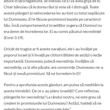
aduce în țara făgăduită. Se îndoiau că El va avea grijă de ei.
Chiar bănuiau că le dorea răul și voia să-i distrugă. Toate
aceste plângeri și neîncrederea lor au fost cu totul neplăcute
lui Dumnezeu. El le făcuse promisiuni bazate pe caracterul
Său. Însă comportamentul israeliților sugera că Domnul nu
era demn de încrederea lor. Ei au comis păcatul necredinței
(Evrei 3:19).
Oricât de tragice ar fi aceste narațiuni, ele l-au învățat pe
poporul Israel și îi învață pe cititorii Bibliei de astăzi o lecție
importantă: Dumnezeu judecă necredința. Învățăm că
necredința, ca și alte păcate, are consecințe. Dumnezeu ne-a
făcut și nouă promisiuni. Să ne încredem în El!
Pentru a aprofunda aceste gânduri, am putea să medităm la
aceste întrebări: De ce s-au plâns israeliții? Cum reflectau
plângerile lor necredința? La rândul nostru, ne este greu să
credem în promisiunile lui Dumnezeu? Astăzi, haideți să ne
rededicăm credința în promisiunile Sale.”