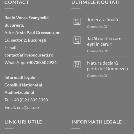
CONTACT
ULTIMELE NOUTATI
Radio Vocea Evangheliei
Judecata finală
03
Aug
București,
on
Comments Off
Judecata
Adresă:
str. Paul Greceanu, nr.
finală
Tatăl nostru care
03
16, sector 2, București
Aug
ești în ceruri
E-mail:
on
Comments Off
contact[at]rvebucuresti.ro
Tatăl
nostru
WhatsApp:
+40730.502.931
Natura declară
01
care
Aug
gloria lui Dumnezeu
ești
on
Comments Off
în
Informatii legale
Natura
ceruri
Consiliul Naţional al
declară
gloria
Audiovizualului
lui
Tel: +40 (0)21 305 5350
Dumnezeu
Email: cna@cna.ro
LINK-URI UTILE
INFORMAȚII LEGALE