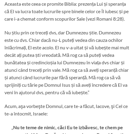
Aceasta este ceea ce promite Biblia: prezența Lui și speranța
că El va lucra toate lucrurile spre binele celor ce Îl iubesc și pe
care i-a chemat conform scopurilor Sale (vezi Romani 8:28).
Nu știu prin ce treceți dvs, dar Dumnezeu știe. Dumnezeu
este cu dvs. Chiar dacă nu-L puteți vedea din cauza ochilor
înlăcrimați, El este acolo. El nu v-a uitat și vă iubește mai mult
decât ați putea ști vreodată. Mă rog ca să puteți vedea
bunătatea și credincioșia lui Dumnezeu în viața dvs chiar și
atunci când treceți prin vale. Mă rog ca să aveți speranță chiar
și atunci când lucrurile par fără speranță. Mă rog ca să vă
sprijiniți cu tărie pe Domnul Isus și să aveți încredere că El va
veni în ajutorul dvs, pentru că vă iubește.”
Acum, aşa vorbeşte Domnul, care te-a făcut, Iacove, şi Cel ce
te-a întocmit, Israele:
„
Nu te teme de nimic, căci Eu te izbăvesc, te chem pe