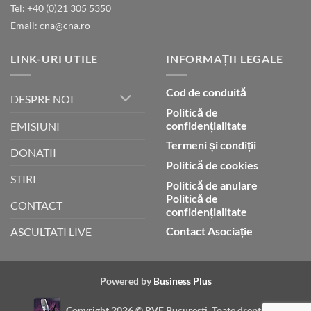
Tel: +40 (0)21 305 5350
Dumnezeu
Email: cna@cna.ro
LINK-URI UTILE
INFORMAȚII LEGALE
Cod de conduită
DESPRE NOI
Politică de
confidențialitate
EMISIUNI
Termeni și condiții
DONATII
Politică de cookies
STIRI
Politică de anulare
Politică de
CONTACT
confidențialitate
Contact Asociație
ASCULTATI LIVE
Powered by
Business Plus
Copyright 2026 ©
RVE Bucuresti. Toate drepturile