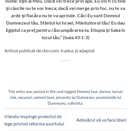
nume: eşti al Meu. Dacă vei trece prin ape, Eu voi fi cu tine
şi râurile nu te vor îneca; dacă vei merge prin foc, nu te va
arde şi flacăra nu te va aprinde. Căci Eu sunt Domnul
Dumnezeul tău, Sfântul lui Israel, Mântuitorul tău! Eu dau
Egiptul ca preţ pentru răscumpărarea ta, Etiopia şi Saba în
locul tău.” (Isaia 43:1-3)
Articol publicat de cbn.com, tradus și adaptat
This entry was posted in
Stiri
and tagged
Domnul Isus
,
durere
,
lucruri
rele
,
necazuri
,
oameni buni
,
prezenta lui Dumnezeu
,
promisiunile lui
Dumnezeu
,
suferinta
.
Irlanda respinge proiectul de
Adevărul vă va face liberi
lege privind reforma avortului