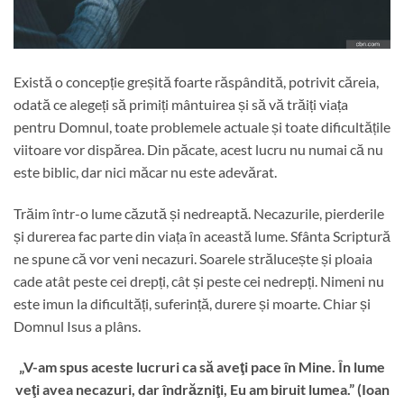
Există o concepție greșită foarte răspândită, potrivit căreia,
odată ce alegeți să primiți mântuirea și să vă trăiți viața
pentru Domnul, toate problemele actuale și toate dificultățile
viitoare vor dispărea. Din păcate, acest lucru nu numai că nu
este biblic, dar nici măcar nu este adevărat.
Trăim într-o lume căzută și nedreaptă. Necazurile, pierderile
și durerea fac parte din viața în această lume. Sfânta Scriptură
ne spune că vor veni necazuri. Soarele strălucește și ploaia
cade atât peste cei drepți, cât și peste cei nedrepți. Nimeni nu
este imun la dificultăți, suferință, durere și moarte. Chiar și
Domnul Isus a plâns.
„V-am spus aceste lucruri ca să aveţi pace în Mine. În lume
veţi avea necazuri, dar îndrăzniţi, Eu am biruit lumea.” (Ioan