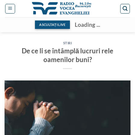
Skip
to
content
Loading ...
ASCULTAȚI LIVE
STIRI
De ce li se întâmplă lucruri rele
oamenilor buni?