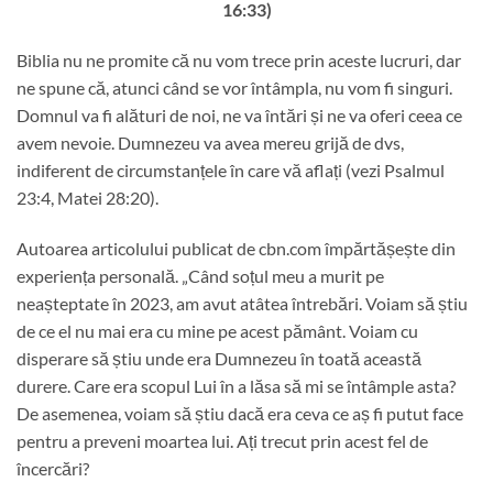
16:33)
Biblia nu ne promite că nu vom trece prin aceste lucruri, dar
ne spune că, atunci când se vor întâmpla, nu vom fi singuri.
Domnul va fi alături de noi, ne va întări și ne va oferi ceea ce
avem nevoie. Dumnezeu va avea mereu grijă de dvs,
indiferent de circumstanțele în care vă aflați (vezi Psalmul
23:4, Matei 28:20).
Autoarea articolului publicat de cbn.com împărtășește din
experiența personală. „Când soțul meu a murit pe
neașteptate în 2023, am avut atâtea întrebări. Voiam să știu
de ce el nu mai era cu mine pe acest pământ. Voiam cu
disperare să știu unde era Dumnezeu în toată această
durere. Care era scopul Lui în a lăsa să mi se întâmple asta?
De asemenea, voiam să știu dacă era ceva ce aș fi putut face
pentru a preveni moartea lui. Ați trecut prin acest fel de
încercări?