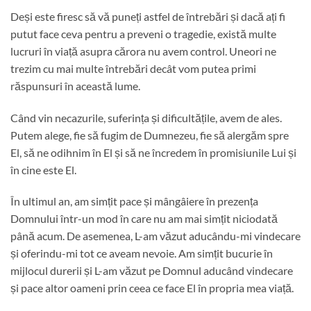
Deși este firesc să vă puneți astfel de întrebări și dacă ați fi
putut face ceva pentru a preveni o tragedie, există multe
lucruri în viață asupra cărora nu avem control. Uneori ne
trezim cu mai multe întrebări decât vom putea primi
răspunsuri în această lume.
Când vin necazurile, suferința și dificultățile, avem de ales.
Putem alege, fie să fugim de Dumnezeu, fie să alergăm spre
El, să ne odihnim în El și să ne încredem în promisiunile Lui și
în cine este El.
În ultimul an, am simțit pace și mângâiere în prezența
Domnului într-un mod în care nu am mai simțit niciodată
până acum. De asemenea, L-am văzut aducându-mi vindecare
și oferindu-mi tot ce aveam nevoie. Am simțit bucurie în
mijlocul durerii și L-am văzut pe Domnul aducând vindecare
și pace altor oameni prin ceea ce face El în propria mea viață.