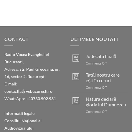
CONTACT
ULTIMELE NOUTATI
Radio Vocea Evangheliei
Judecata finală
03
Aug
București,
on
Comments Off
Judecata
Adresă:
str. Paul Greceanu, nr.
finală
Tatăl nostru care
03
16, sector 2, București
Aug
ești în ceruri
E-mail:
on
Comments Off
contact[at]rvebucuresti.ro
Tatăl
nostru
WhatsApp:
+40730.502.931
Natura declară
01
care
Aug
gloria lui Dumnezeu
ești
on
Comments Off
în
Informatii legale
Natura
ceruri
Consiliul Naţional al
declară
gloria
Audiovizualului
lui