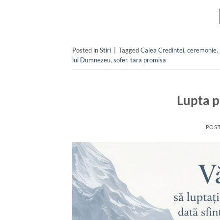
Posted in
Stiri
|
Tagged
Calea Credintei
,
ceremonie
,
lui Dumnezeu
,
sofer
,
tara promisa
Lupta p
POS