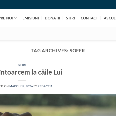
PRE NOI
EMISIUNI
DONATII
STIRI
CONTACT
ASCULT
TAG ARCHIVES:
SOFER
STIRI
întoarcem la căile Lui
ED ON
MARCH 19, 2026
BY
REDACTIA