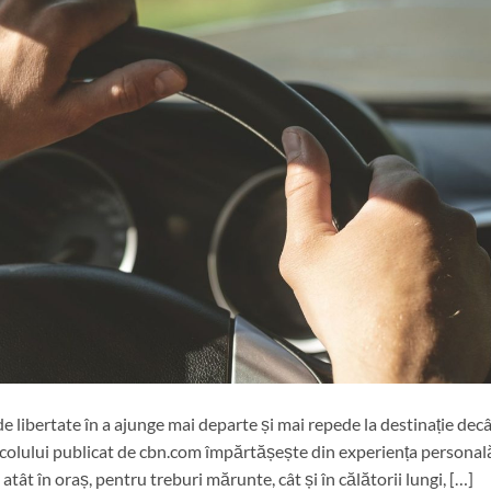
e libertate în a ajunge mai departe și mai repede la destinație dec
colului publicat de cbn.com împărtășește din experiența personal
tât în oraș, pentru treburi mărunte, cât și în călătorii lungi, […]