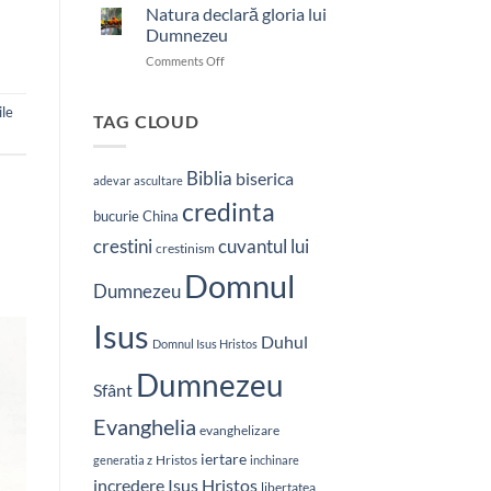
nostru
Natura declară gloria lui
care
Dumnezeu
ești
on
Comments Off
în
Natura
ceruri
declară
ile
gloria
TAG CLOUD
lui
Dumnezeu
Biblia
biserica
adevar
ascultare
credinta
bucurie
China
crestini
cuvantul lui
crestinism
Domnul
Dumnezeu
Isus
Duhul
Domnul Isus Hristos
Dumnezeu
Sfânt
Evanghelia
evanghelizare
iertare
Hristos
generatia z
inchinare
Isus Hristos
incredere
libertatea