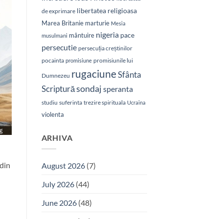
libertatea religioasa
de exprimare
Marea Britanie
marturie
Mesia
nigeria
pace
mântuire
musulmani
persecutie
persecuția creștinilor
pocainta
promisiunile lui
promisiune
rugaciune
Sfânta
Dumnezeu
sondaj
Scriptură
speranta
studiu
suferinta
trezire spirituala
Ucraina
violenta
ARHIVA
 din
August 2026
(7)
July 2026
(44)
June 2026
(48)