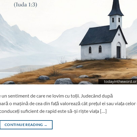
este un sentiment de care ne lovim cu toții. Judecând după
ră o mașină de cea din față valorează cât prețul ei sau viața celor
nduceți suficient de rapid este să-și riște viața […]
CONTINUE READING
→