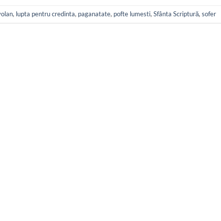
volan
,
lupta pentru credinta
,
paganatate
,
pofte lumesti
,
Sfânta Scriptură
,
sofer