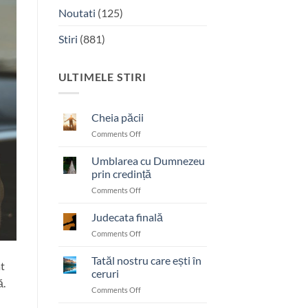
Noutati
(125)
Stiri
(881)
ULTIMELE STIRI
Cheia păcii
on
Comments Off
Cheia
păcii
Umblarea cu Dumnezeu
prin credință
on
Comments Off
Umblarea
cu
Judecata finală
Dumnezeu
on
Comments Off
prin
Judecata
credință
finală
Tatăl nostru care ești în
ât
ceruri
ă.
on
Comments Off
Tatăl