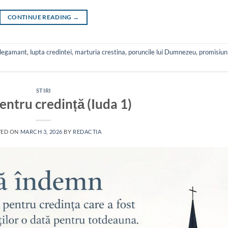
CONTINUE READING
→
legamant
,
lupta credintei
,
marturia crestina
,
poruncile lui Dumnezeu
,
promisiun
STIRI
entru credință (Iuda 1)
TED ON
MARCH 3, 2026
BY
REDACTIA