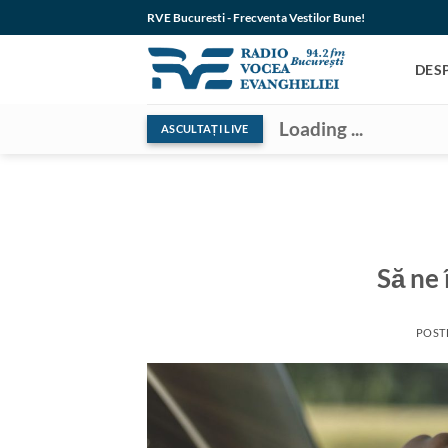
Skip
RVE Bucuresti - Frecventa Vestilor Bune!
to
content
DES
Loading ...
ASCULTAȚI LIVE
Să ne 
POST