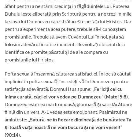
Sfânt pentru a ne stârni credința în făgăduințele Lui. Puterea
Duhului este eliberată prin Scriptură pentru a ne trezi inimile
la slava lui Dumnezeu care strălucește pe fața lui Hristos. Dar
pentru a experimenta acea putere, trebuie să-I cunoaștem
promisiunile. Trebuie să avem Cuvântul Lui în noi, gata să
folosim adevărul în orice moment. Dezvoltați obiceiul de a
identifica ce promite păcatul și de a le compara cu
promisiunile lui Hristos.
Pofta sexuală înseamnă căutarea satisfacției. În loc să căutați
împlinire în pofta sexuală, încredeți-vă în Dumnezeu pentru
satisfacția adevărată. Domnul Isus spune:
„Fericiți cei cu
inima curată, căci ei vor vedea pe Dumnezeu” (Matei 5:8)
.
Dumnezeu este cea mai frumoasă, glorioasă și satisfăcătoare
ființă din univers. A-L vedea este emoționant. Psalmistul ne
amintește:
„Satură-ne în fiecare dimineaţă de bunătatea Ta
şi toată viaţa noastră ne vom bucura şi ne vom veseli!”
(90:14)
.