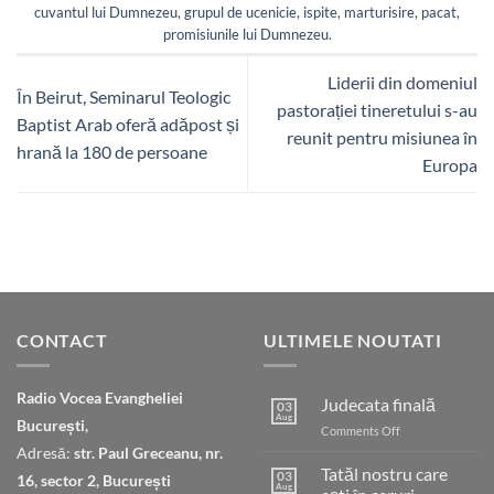
cuvantul lui Dumnezeu
,
grupul de ucenicie
,
ispite
,
marturisire
,
pacat
,
promisiunile lui Dumnezeu
.
Liderii din domeniul
În Beirut, Seminarul Teologic
pastorației tineretului s-au
Baptist Arab oferă adăpost și
reunit pentru misiunea în
hrană la 180 de persoane
Europa
CONTACT
ULTIMELE NOUTATI
Radio Vocea Evangheliei
Judecata finală
03
Aug
București,
on
Comments Off
Judecata
Adresă:
str. Paul Greceanu, nr.
finală
Tatăl nostru care
03
16, sector 2, București
Aug