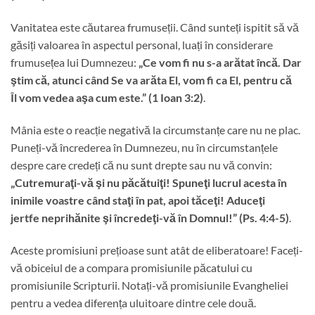
Vanitatea este căutarea frumuseții. Când sunteți ispitit să vă
găsiți valoarea în aspectul personal, luați în considerare
frumusețea lui Dumnezeu:
„Ce vom fi nu s-a arătat încă. Dar
ştim că, atunci când Se va arăta El, vom fi ca El, pentru că
Îl vom vedea aşa cum este.” (1 Ioan 3:2)
.
Mânia este o reacție negativă la circumstanțe care nu ne plac.
Puneți-vă încrederea în Dumnezeu, nu în circumstanțele
despre care credeți că nu sunt drepte sau nu vă convin:
„
Cutremuraţi-vă şi nu păcătuiţi! Spuneţi lucrul acesta în
inimile voastre când staţi în pat, apoi tăceţi! Aduceţi
jertfe neprihănite
şi încredeţi-vă în Domnul!” (Ps. 4:4-5)
.
Aceste promisiuni prețioase sunt atât de eliberatoare! Faceți-
vă obiceiul de a compara promisiunile păcatului cu
promisiunile Scripturii. Notați-vă promisiunile Evangheliei
pentru a vedea diferența uluitoare dintre cele două.