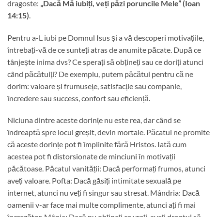
dragoste:
„Dacă Mă iubiți, veți păzi poruncile Mele” (Ioan
14:15)
.
Pentru a-L iubi pe Domnul Isus și a vă descoperi motivațiile,
întrebați-vă de ce sunteți atras de anumite păcate. După ce
tânjește inima dvs? Ce sperați să obțineți sau ce doriți atunci
când păcătuiți? De exemplu, putem păcătui pentru că ne
dorim: valoare și frumusețe, satisfacție sau companie,
încredere sau success, confort sau eficiență.
Niciuna dintre aceste dorințe nu este rea, dar când se
îndreaptă spre locul greșit, devin mortale. Păcatul ne promite
că aceste dorințe pot fi împlinite fără Hristos. Iată cum
acestea pot fi distorsionate de minciuni în motivații
păcătoase. Păcatul vanității: Dacă performați frumos, atunci
aveți valoare. Pofta: Dacă găsiți intimitate sexuală pe
internet, atunci nu veți fi singur sau stresat. Mândria: Dacă
oamenii v-ar face mai multe complimente, atunci ați fi mai
încrezător. Mânia: Dacă nu obțineți ce vreți, aveți dreptul să