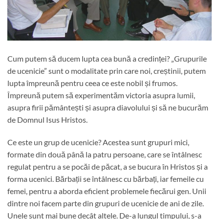
Cum putem să ducem lupta cea bună a credinței? „Grupurile
de ucenicie” sunt o modalitate prin care noi, creștinii, putem
lupta împreună pentru ceea ce este nobil și frumos.
Împreună putem să experimentăm victoria asupra lumii,
asupra firii pământești și asupra diavolului și să ne bucurăm
de Domnul Isus Hristos.
Ce este un grup de ucenicie? Acestea sunt grupuri mici,
formate din două până la patru persoane, care se întâlnesc
regulat pentru a se pocăi de păcat, a se bucura în Hristos și a
forma ucenici. Bărbații se întâlnesc cu bărbați, iar femeile cu
femei, pentru a aborda eficient problemele fiecărui gen. Unii
dintre noi facem parte din grupuri de ucenicie de ani de zile.
Unele sunt mai bune decât altele. De-a lungul timpului, s-a