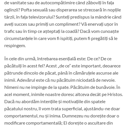
de vanitate sau de autocompătimire când zăboviți în fața
oglinzii? Pofta sexuală sau disperarea se strecoară în nopțile
târzii, în fața televizorului? Sunteți predispus la mândrie când
aveți succes sau primiți un compliment? Vă enervați ușor în
trafic sau în timp ce așteptați la coadă? Dacă vom cunoaște
circumstanțele în care vom fi ispitiți, putem fi pregătiți să le
respingem.
În cele din urmă, întrebarea esențială este: De ce? De ce
păcătuiți în acest fel? Acest „de ce” este important, deoarece
pătrunde dincolo de păcat, până în cămăruțele ascunse ale
inimii. Adevărul este că nu păcătuim niciodată de nevoie.
Nimeni nu ne impinge de la spate. Păcătuim de bunăvoie. În
acel moment, inimile noastre doresc altceva decât pe Hristos.
Dacă nu abordăm intențiile și motivațiile din spatele
păcatului nostru, îl vom trata superficial, ajustându-ne doar
comportamentul, nu și inima. Dumnezeu nu dorește doar o
modificare comportamentală; El dorește o ascultare din