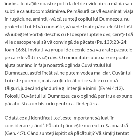
învins.
Tentațiile noastre pot fi la fel de evidente ca mânia sau
subtile ca autocompătimirea. Pe măsură ce vă examinați viața
în rugăciune, amintiți-vă că sunteți copilul lui Dumnezeu, nu
proiectul Lui. El vă cunoaște, vă vede toate păcatele și totuși
vă iubește! Vorbiți deschis cu El despre luptele dvs; cereți-I să
vi le descopere și să vă convingă de păcate (Ps. 139:23-24;
Ioan 16:8). Invitați-vă grupul de ucenicie să vă arate păcatele
pe care le văd în viața dvs. O comunitate iubitoare ne poate
ajuta punând în fața noastră oglinda Cuvântului lui
Dumnezeu, astfel încât să ne putem vedea mai clar. Cuvântul
Lui este puternic, mai ascuțit decât orice sabie cu două
tăișuri, judecând gândurile și intențiile inimii (Evrei 4:12).
Folosiți Cuvântul lui Dumnezeu ca o oglindă pentru a expune
păcatul și ca un bisturiu pentru a-l îndepărta.
Odată ce ați identificat „ce”, este important să luați în
considerare „când”. Păcatul pândește mereu la ușa noastră
(Gen. 4:7). Când sunteți ispitit să păcătuiți? Vă simțiți tentat