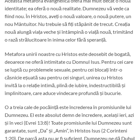
Această metaforă evanghelică oferă mai mult decât o nouă
identitate; ea oferă o nouă realitate. Dumnezeu vă vede ca
fiind nou. În Hristos, aveți o nouă valoare, o nouă putere, un
nou Mântuitor. Nu trebuie să fiți stăpânit de trecut. Creația
nouă alungă viața veche și întâmpină o viață nouă, trimitând
o rază strălucitoare în inima celor fără speranță.
Metafora unirii noastre cu Hristos este deosebit de bogată,
deoarece ne oferă intimitate cu Domnul Isus. Pentru cei care
se luptă cu problemele sexuale, pentru cei blocați într-o
căsnicie eșuată sau pentru cei singuri, unirea cu Hristos
invită la o relație intimă, plină de iubire, indestructibilă și
împlinitoare, care aduce vindecare profundă și bucurie.
O a treia cale de pocăință este încrederea în promisiunile lui
Dumnezeu. El este absolut demn de încredere, același ieri, azi
și în veci (Evrei 13:8)! Toate promisiunile lui Dumnezeu sunt
garantate, sunt „Da” și „Amin”, în Hristos Isus (2 Corinteni
1:20). De parcă asta nu ar fi suficient, Dumnezeu ne dă Duhul