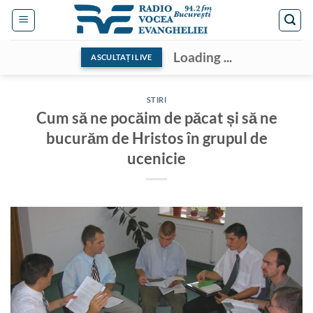
Skip
to
content
Loading ...
ASCULTAȚI LIVE
STIRI
Cum să ne pocăim de păcat și să ne
bucurăm de Hristos în grupul de
ucenicie