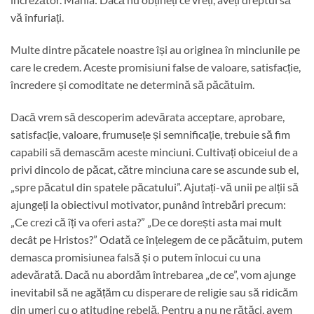
vă înfuriați.
Multe dintre păcatele noastre își au originea în minciunile pe
care le credem. Aceste promisiuni false de valoare, satisfacție,
încredere și comoditate ne determină să păcătuim.
Dacă vrem să descoperim adevărata acceptare, aprobare,
satisfacție, valoare, frumusețe și semnificație, trebuie să fim
capabili să demascăm aceste minciuni. Cultivați obiceiul de a
privi dincolo de păcat, către minciuna care se ascunde sub el,
„spre păcatul din spatele păcatului”. Ajutați-vă unii pe alții să
ajungeți la obiectivul motivator, punând întrebări precum:
„Ce crezi că îți va oferi asta?” „De ce dorești asta mai mult
decât pe Hristos?” Odată ce înțelegem de ce păcătuim, putem
demasca promisiunea falsă și o putem înlocui cu una
adevărată. Dacă nu abordăm întrebarea „de ce”, vom ajunge
inevitabil să ne agățăm cu disperare de religie sau să ridicăm
din umeri cu o atitudine rebelă. Pentru a nu ne rătăci, avem