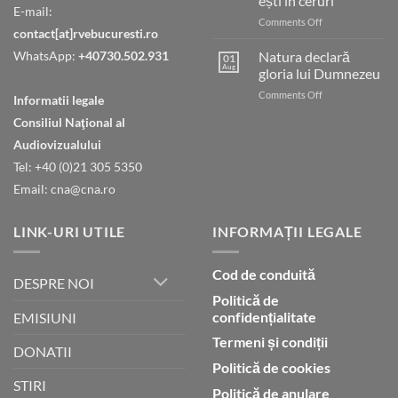
ești în ceruri
E-mail:
on
Comments Off
contact[at]rvebucuresti.ro
Tatăl
nostru
WhatsApp:
+40730.502.931
Natura declară
01
care
Aug
gloria lui Dumnezeu
ești
on
Comments Off
în
Informatii legale
Natura
ceruri
Consiliul Naţional al
declară
gloria
Audiovizualului
lui
Tel: +40 (0)21 305 5350
Dumnezeu
Email: cna@cna.ro
LINK-URI UTILE
INFORMAȚII LEGALE
Cod de conduită
DESPRE NOI
Politică de
confidențialitate
EMISIUNI
Termeni și condiții
DONATII
Politică de cookies
STIRI
Politică de anulare