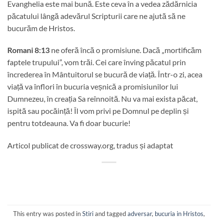
Evanghelia este mai bună. Este ceva în a vedea zădărnicia
păcatului lângă adevărul Scripturii care ne ajută să ne
bucurăm de Hristos.
Romani 8:13
ne oferă încă o promisiune. Dacă „mortificăm
faptele trupului”, vom trăi. Cei care înving păcatul prin
încrederea în Mântuitorul se bucură de viață. Într-o zi, acea
viață va înflori în bucuria veșnică a promisiunilor lui
Dumnezeu, în creația Sa reînnoită. Nu va mai exista păcat,
ispită sau pocăință! Îl vom privi pe Domnul pe deplin și
pentru totdeauna. Va fi doar bucurie!
Articol publicat de crossway.org, tradus și adaptat
This entry was posted in
Stiri
and tagged
adversar
,
bucuria in Hristos
,