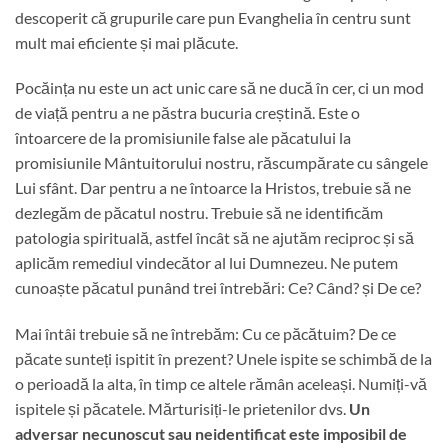
descoperit că grupurile care pun Evanghelia în centru sunt
mult mai eficiente și mai plăcute.
Pocăința nu este un act unic care să ne ducă în cer, ci un mod
de viață pentru a ne păstra bucuria creștină. Este o
întoarcere de la promisiunile false ale păcatului la
promisiunile Mântuitorului nostru, răscumpărate cu sângele
Lui sfânt. Dar pentru a ne întoarce la Hristos, trebuie să ne
dezlegăm de păcatul nostru. Trebuie să ne identificăm
patologia spirituală, astfel încât să ne ajutăm reciproc și să
aplicăm remediul vindecător al lui Dumnezeu. Ne putem
cunoaște păcatul punând trei întrebări: Ce? Când? și De ce?
Mai întâi trebuie să ne întrebăm: Cu ce păcătuim? De ce
păcate sunteți ispitit în prezent? Unele ispite se schimbă de la
o perioadă la alta, în timp ce altele rămân aceleași. Numiți-vă
ispitele și păcatele. Mărturisiți-le prietenilor dvs.
Un
adversar necunoscut sau neidentificat este imposibil de