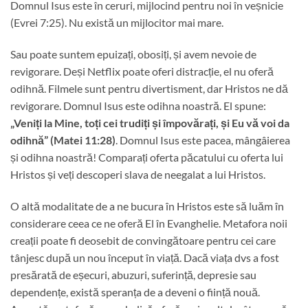
Domnul Isus este în ceruri, mijlocind pentru noi în veșnicie
(Evrei 7:25). Nu există un mijlocitor mai mare.
Sau poate suntem epuizați, obosiți, și avem nevoie de
revigorare. Deși Netflix poate oferi distracție, el nu oferă
odihnă. Filmele sunt pentru divertisment, dar Hristos ne dă
revigorare. Domnul Isus este odihna noastră. El spune:
„Veniți la Mine, toți cei trudiți și împovărați, și Eu vă voi da
odihnă” (Matei 11:28)
. Domnul Isus este pacea, mângâierea
și odihna noastră! Comparați oferta păcatului cu oferta lui
Hristos și veți descoperi slava de neegalat a lui Hristos.
O altă modalitate de a ne bucura în Hristos este să luăm în
considerare ceea ce ne oferă El în Evanghelie. Metafora noii
creații poate fi deosebit de convingătoare pentru cei care
tânjesc după un nou început în viață. Dacă viața dvs a fost
presărată de eșecuri, abuzuri, suferință, depresie sau
dependențe, există speranța de a deveni o ființă nouă.