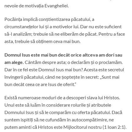
nevoie de motivația Evangheliei.
Pocăința implică conștientizarea păcatului, a
circumstanețelor lui și a motivelor lui. Dar nu este suficient
să-l analizăm; trebuie să ne eliberăm de păcat. Pentru a face
asta, trebuie să obținem ceva mai bun.
Domnul Isus este mai bun decât orice altceva am dori sau
am alege.
Cântăm despre asta; o declarăm și o proclamăm.
Dar în ce fel este Domnul Isus mai bun? Acesta este secretul
învingerii păcatului, când ne șoptește în secret: „Sunt mai
bun decât ceea ce are Isus de oferit.”
Există numeroase moduri de a descoperi slava lui Hristos.
Unul este să luăm în considerare rolurile și atributele
Domnului Isus și să le comparăm cu oferta păcatului. Dacă
suntem ispitiți să ne cufundăm în autocompătimire, ne
putem aminti că Hristos este Mijlocitorul nostru (1 Ioan 2:1).