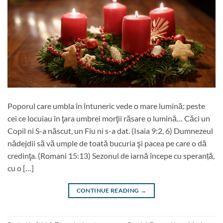
Poporul care umbla în întuneric vede o mare lumină; peste
cei ce locuiau în ţara umbrei morţii răsare o lumină… Căci un
Copil ni S-a născut, un Fiu ni s-a dat. (Isaia 9:2, 6) Dumnezeul
nădejdii să vă umple de toată bucuria şi pacea pe care o dă
credinţa. (Romani 15:13) Sezonul de iarnă începe cu speranță,
cu o […]
CONTINUE READING
→