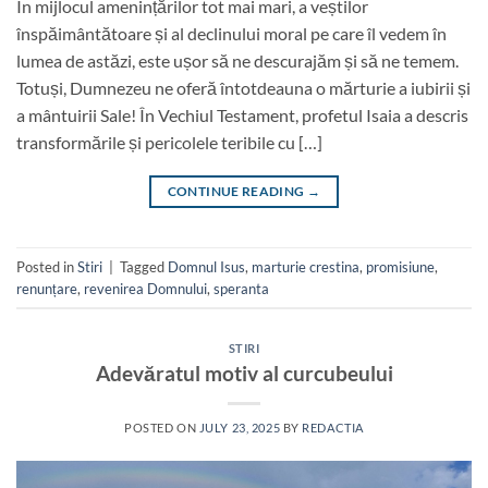
În mijlocul amenințărilor tot mai mari, a veștilor
înspăimântătoare și al declinului moral pe care îl vedem în
lumea de astăzi, este ușor să ne descurajăm și să ne temem.
Totuși, Dumnezeu ne oferă întotdeauna o mărturie a iubirii și
a mântuirii Sale! În Vechiul Testament, profetul Isaia a descris
transformările și pericolele teribile cu […]
CONTINUE READING
→
Posted in
Stiri
|
Tagged
Domnul Isus
,
marturie crestina
,
promisiune
,
renunțare
,
revenirea Domnului
,
speranta
STIRI
Adevăratul motiv al curcubeului
POSTED ON
JULY 23, 2025
BY
REDACTIA