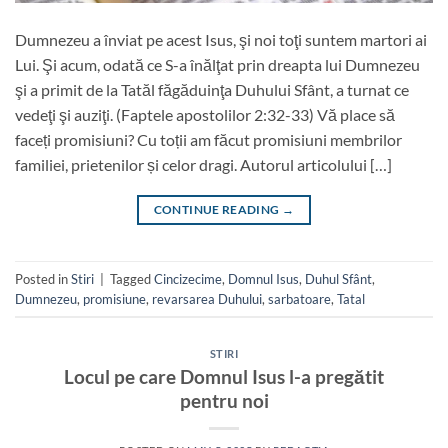
Dumnezeu a înviat pe acest Isus, şi noi toţi suntem martori ai
Lui. Şi acum, odată ce S-a înălţat prin dreapta lui Dumnezeu
şi a primit de la Tatăl făgăduinţa Duhului Sfânt, a turnat ce
vedeţi şi auziţi. (Faptele apostolilor 2:32-33) Vă place să
faceți promisiuni? Cu toții am făcut promisiuni membrilor
familiei, prietenilor și celor dragi. Autorul articolului […]
CONTINUE READING
→
Posted in
Stiri
|
Tagged
Cincizecime
,
Domnul Isus
,
Duhul Sfânt
,
Dumnezeu
,
promisiune
,
revarsarea Duhului
,
sarbatoare
,
Tatal
STIRI
Locul pe care Domnul Isus l-a pregătit
pentru noi