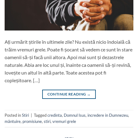
Ați urmărit știrile în ultimele zile? Nu există nicio îndoială că
trăim vremuri grele. Poate fi șocant să vedem ce sunt în stare
oamenii să-și facă unii altora. Apoi mai sunt și dezastrele
naturale. Abia are loc unul și, înainte ca oamenii să-și revină,
lovește un altul în altă parte. Toate acestea pot fi
copleșitoare. […]
CONTINUE READING
→
Posted in
Stiri
|
Tagged
credinta
,
Domnul Isus
,
incredere in Dumnezeu
,
mântuire
,
promisiune
,
stiri
,
vremuri grele