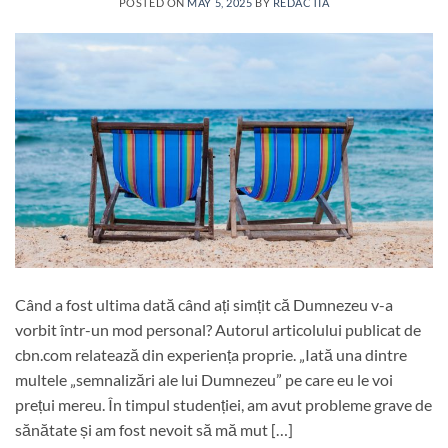
POSTED ON
MAY 5, 2025
BY
REDACTIA
Când a fost ultima dată când ați simțit că Dumnezeu v-a
vorbit într-un mod personal? Autorul articolului publicat de
cbn.com relatează din experiența proprie. „Iată una dintre
multele „semnalizări ale lui Dumnezeu” pe care eu le voi
prețui mereu. În timpul studenției, am avut probleme grave de
sănătate și am fost nevoit să mă mut […]