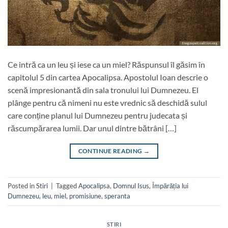
Ce intră ca un leu și iese ca un miel? Răspunsul îl găsim în
capitolul 5 din cartea Apocalipsa. Apostolul Ioan descrie o
scenă impresionantă din sala tronului lui Dumnezeu. El
plânge pentru că nimeni nu este vrednic să deschidă sulul
care conține planul lui Dumnezeu pentru judecata și
răscumpărarea lumii. Dar unul dintre bătrâni […]
CONTINUE READING
→
Posted in
Stiri
|
Tagged
Apocalipsa
,
Domnul Isus
,
Împărăția lui
Dumnezeu
,
leu
,
miel
,
promisiune
,
speranta
STIRI