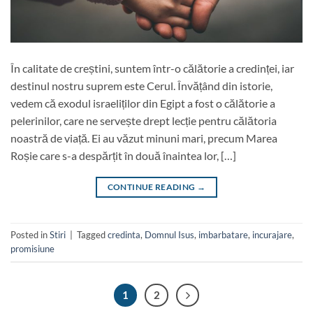
În calitate de creștini, suntem într-o călătorie a credinței, iar
destinul nostru suprem este Cerul. Învățând din istorie,
vedem că exodul israeliților din Egipt a fost o călătorie a
pelerinilor, care ne servește drept lecție pentru călătoria
noastră de viață. Ei au văzut minuni mari, precum Marea
Roșie care s-a despărțit în două înaintea lor, […]
CONTINUE READING
→
Posted in
Stiri
|
Tagged
credinta
,
Domnul Isus
,
imbarbatare
,
incurajare
,
promisiune
1
2