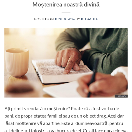
Moștenirea noastră divină
POSTED ON
JUNE 8, 2026
BY
REDACTIA
Ați primit vreodată o moștenire? Poate că a fost vorba de
bani, de proprietatea familiei sau de un obiect drag. Acel dar
lăsat moștenire vă aparține. Este al dumneavoastră, pentru
a-l deține, a-l folosi și a vă bucura de el. Ce ați face dacă cineva