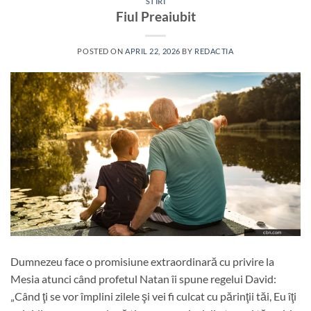
STIRI
Fiul Preaiubit
POSTED ON
APRIL 22, 2026
BY
REDACTIA
Dumnezeu face o promisiune extraordinară cu privire la
Mesia atunci când profetul Natan îi spune regelui David:
„Când ţi se vor împlini zilele şi vei fi culcat cu părinţii tăi, Eu îţi