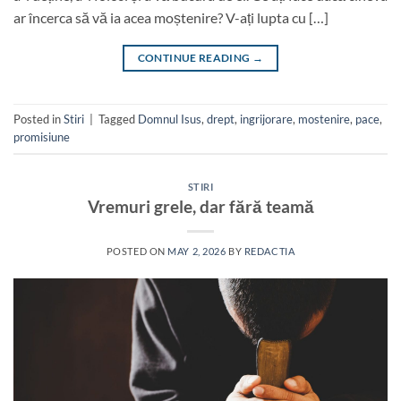
ar încerca să vă ia acea moștenire? V-ați lupta cu […]
CONTINUE READING
→
Posted in
Stiri
|
Tagged
Domnul Isus
,
drept
,
ingrijorare
,
mostenire
,
pace
,
promisiune
STIRI
Vremuri grele, dar fără teamă
POSTED ON
MAY 2, 2026
BY
REDACTIA