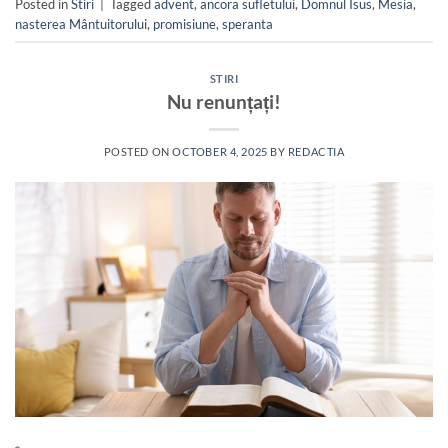
Posted in
Stiri
|
Tagged
advent
,
ancora sufletului
,
Domnul Isus
,
Mesia
,
nasterea Mântuitorului
,
promisiune
,
speranta
STIRI
Nu renunțați!
POSTED ON
OCTOBER 4, 2025
BY
REDACTIA