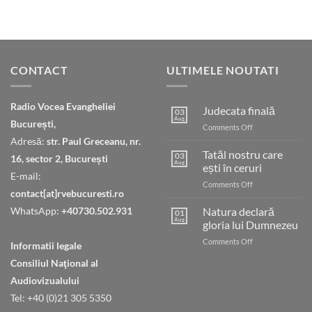
CONTACT
ULTIMELE NOUTATI
Radio Vocea Evangheliei
Judecata finală
03
Aug
București,
on
Comments Off
Judecata
Adresă:
str. Paul Greceanu, nr.
finală
Tatăl nostru care
03
16, sector 2, București
Aug
ești în ceruri
E-mail:
on
Comments Off
contact[at]rvebucuresti.ro
Tatăl
nostru
WhatsApp:
+40730.502.931
Natura declară
01
care
Aug
gloria lui Dumnezeu
ești
on
Comments Off
în
Informatii legale
Natura
ceruri
Consiliul Naţional al
declară
gloria
Audiovizualului
lui
Tel: +40 (0)21 305 5350
Dumnezeu