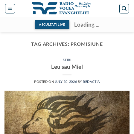
Skip
to
content
Loading ...
ASCULTAȚI LIVE
TAG ARCHIVES:
PROMISIUNE
STIRI
Leu sau Miel
POSTED ON
JULY 30, 2026
BY
REDACTIA