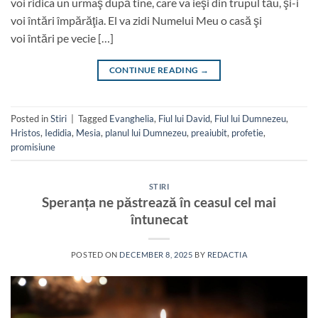
voi ridica un urmaş după tine, care va ieşi din trupul tău, şi-i
voi întări împărăţia. El va zidi Numelui Meu o casă şi
voi întări pe vecie […]
CONTINUE READING
→
Posted in
Stiri
|
Tagged
Evanghelia
,
Fiul lui David
,
Fiul lui Dumnezeu
,
Hristos
,
Iedidia
,
Mesia
,
planul lui Dumnezeu
,
preaiubit
,
profetie
,
promisiune
STIRI
Speranța ne păstrează în ceasul cel mai
întunecat
POSTED ON
DECEMBER 8, 2025
BY
REDACTIA