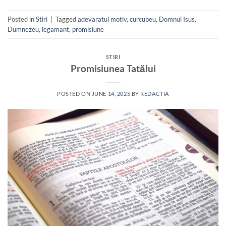
Posted in
Stiri
|
Tagged
adevaratul motiv
,
curcubeu
,
Domnul Isus
,
Dumnezeu
,
legamant
,
promisiune
STIRI
Promisiunea Tatălui
POSTED ON
JUNE 14, 2025
BY
REDACTIA