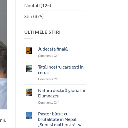
Noutati
(125)
Stiri
(879)
ULTIMELE STIRI
Judecata finală
on
Comments Off
Judecata
finală
Tatăl nostru care ești în
ceruri
on
Comments Off
Tatăl
nostru
Natura declară gloria lui
care
Dumnezeu
ești
on
Comments Off
în
Natura
ceruri
declară
Pastor bătut cu
gloria
brutalitate în Nepal:
ii,
lui
„Sunt și mai hotărât să-
Dumnezeu