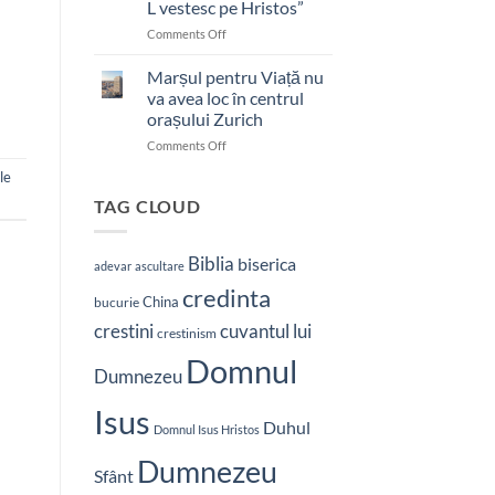
L vestesc pe Hristos”
on
Comments Off
Pastor
bătut
Marșul pentru Viață nu
cu
va avea loc în centrul
brutalitate
orașului Zurich
în
on
Comments Off
Nepal:
Marșul
„Sunt
le
pentru
și
Viață
mai
TAG CLOUD
nu
hotărât
va
să-
avea
L
Biblia
biserica
adevar
ascultare
loc
vestesc
credinta
în
pe
China
bucurie
centrul
Hristos”
crestini
cuvantul lui
orașului
crestinism
Zurich
Domnul
Dumnezeu
Isus
Duhul
Domnul Isus Hristos
Dumnezeu
Sfânt