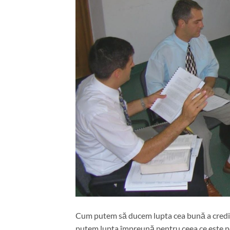
Cum putem să ducem lupta cea bună a credințe
putem lupta împreună pentru ceea ce este n