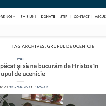
PRE NOI
EMISIUNI
DONATII
STIRI
CONTACT
ASCULT
TAG ARCHIVES:
GRUPUL DE UCENICIE
STIRI
păcat și să ne bucurăm de Hristos în
rupul de ucenicie
ED ON
MARCH 21, 2026
BY
REDACTIA