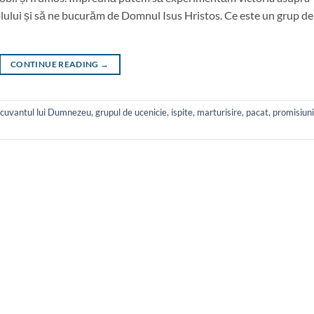
volului și să ne bucurăm de Domnul Isus Hristos. Ce este un grup de
CONTINUE READING
→
cuvantul lui Dumnezeu
,
grupul de ucenicie
,
ispite
,
marturisire
,
pacat
,
promisiuni