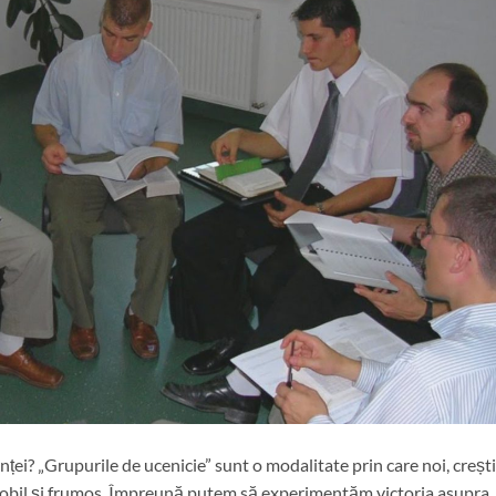
i? „Grupurile de ucenicie” sunt o modalitate prin care noi, creștin
obil și frumos. Împreună putem să experimentăm victoria asupra