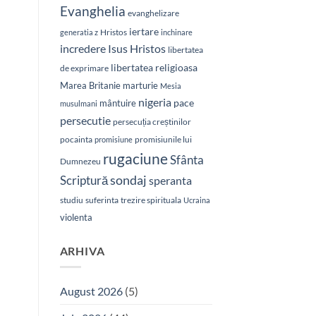
Evanghelia
evanghelizare
iertare
Hristos
generatia z
inchinare
Isus Hristos
incredere
libertatea
libertatea religioasa
de exprimare
Marea Britanie
marturie
Mesia
nigeria
pace
mântuire
musulmani
persecutie
persecuția creștinilor
pocainta
promisiunile lui
promisiune
rugaciune
Sfânta
Dumnezeu
sondaj
Scriptură
speranta
studiu
suferinta
trezire spirituala
Ucraina
violenta
ARHIVA
August 2026
(5)