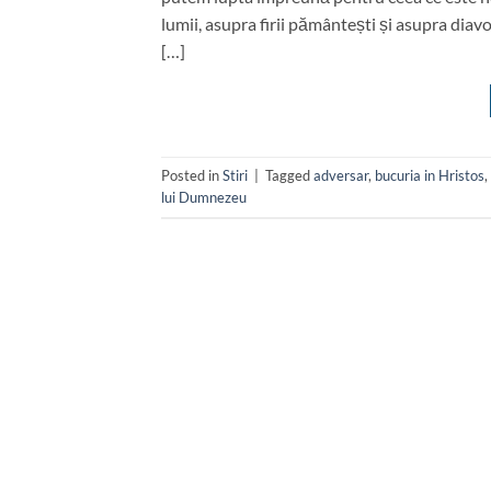
lumii, asupra firii pământești și asupra dia
[…]
Posted in
Stiri
|
Tagged
adversar
,
bucuria in Hristos
,
lui Dumnezeu