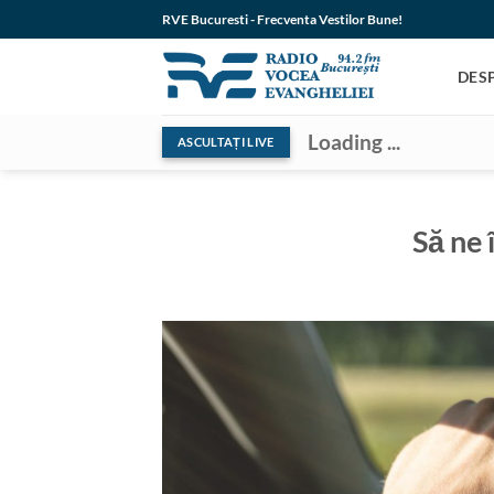
Skip
RVE Bucuresti - Frecventa Vestilor Bune!
to
content
DES
Loading ...
ASCULTAȚI LIVE
Să ne 