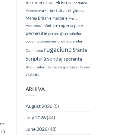
Isus Hristos
incredere
libertatea
libertatea religioasa
de exprimare
Marea Britanie
marturie
Mesia
nigeria
pace
mântuire
musulmani
persecutie
persecuția creștinilor
pocainta
promisiunile lui
promisiune
rugaciune
Sfânta
Dumnezeu
sondaj
Scriptură
speranta
studiu
suferinta
trezire spirituala
Ucraina
violenta
u
ARHIVA
August 2026
(5)
July 2026
(44)
re
June 2026
(48)
 în