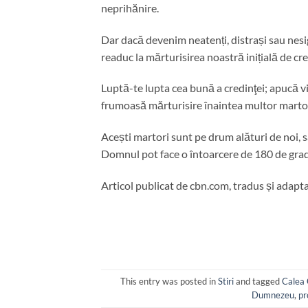
neprihănire.
Dar dacă devenim neatenți, distrași sau nesig
readuc la mărturisirea noastră inițială de cre
Luptă-te lupta cea bună a credinţei; apucă vi
frumoasă mărturisire înaintea multor martor
Acești martori sunt pe drum alături de noi, s
Domnul pot face o întoarcere de 180 de grade
Articol publicat de cbn.com, tradus și adapt
This entry was posted in
Stiri
and tagged
Calea 
Dumnezeu
,
pr