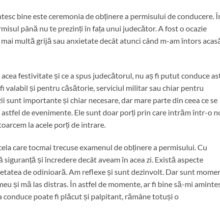
ntesc bine este ceremonia de obținere a permisului de conducere. Î
rmisul până nu te prezinți în fața unui judecător. A fost o ocazie
ai multă grijă sau anxietate decât atunci când m-am întors acasă
cea festivitate și ce a spus judecătorul, nu aș fi putut conduce as
 fi valabil și pentru căsătorie, serviciul militar sau chiar pentru
zii sunt importante și chiar necesare, dar mare parte din ceea ce se
stfel de evenimente. Ele sunt doar porți prin care intrăm într-o 
ntoarcem la acele porți de intrare.
cela care tocmai trecuse examenul de obținere a permisului. Cu
 siguranță și încredere decât aveam în acea zi. Există aspecte
xietatea de odinioară. Am reflexe și sunt dezinvolt. Dar sunt mome
meu și mă las distras. În astfel de momente, ar fi bine să-mi aminte
 a conduce poate fi plăcut și palpitant, rămâne totuși o