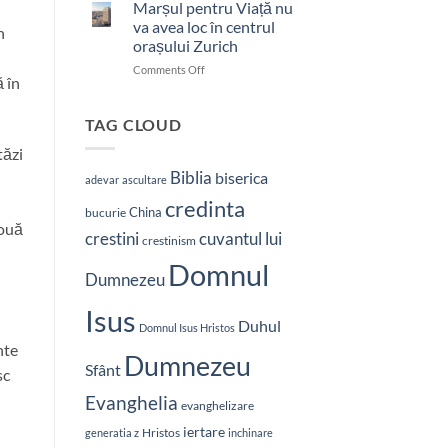
bătut
Marșul pentru Viață nu
cu
va avea loc în centrul
n
brutalitate
orașului Zurich
în
on
Comments Off
Nepal:
 în
Marșul
„Sunt
pentru
și
Viață
mai
TAG CLOUD
nu
hotărât
tăzi
va
să-
avea
L
Biblia
biserica
adevar
ascultare
loc
vestesc
credinta
în
pe
China
bucurie
centrul
Hristos”
nouă
crestini
cuvantul lui
orașului
crestinism
Zurich
Domnul
Dumnezeu
Isus
Duhul
Domnul Isus Hristos
nte
Dumnezeu
Sfânt
sc
Evanghelia
evanghelizare
iertare
Hristos
generatia z
inchinare