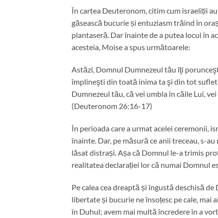
În cartea Deuteronom, citim cum israeliții au 
găsească bucurie și entuziasm trăind în oraș
plantaseră. Dar înainte de a putea locui în a
acesteia, Moise a spus următoarele:
Astăzi, Domnul Dumnezeul tău îţi porunceşte s
împlineşti din toată inima ta şi din tot suflet
Dumnezeul tău, că vei umbla în căile Lui, vei p
(Deuteronom 26:16-17)
În perioada care a urmat acelei ceremonii, is
înainte. Dar, pe măsură ce anii treceau, s-au r
lăsat distrași. Așa că Domnul le-a trimis prof
realitatea declarației lor că numai Domnul 
Pe calea cea dreaptă și îngustă deschisă de 
libertate și bucurie ne însoțesc pe cale, ma
în Duhul; avem mai multă încredere în a vorbi