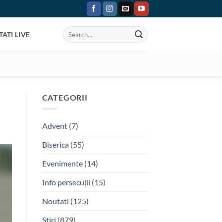
ATI LIVE
CATEGORII
Advent
(7)
Biserica
(55)
Evenimente
(14)
Info persecuții
(15)
Noutati
(125)
Stiri
(879)