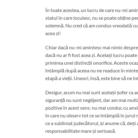
În toate acestea, un lucru de care nu-mi ami
statul în care locuiesc, nu se poate obține pe
solemnă. Nu cred că am condus vreodată cu m
acea zi!
Chiar dacă nu-mi amintesc mai nimic despre a
dacă nu ar fi fost acea zi. Același lucru poate
primirea unei distincții onorifice. Aceste oca
întâmplă după aceea nu ne readuce în minte a
etapă a vieții. Uneori, însă, este bine să ne î
Desigur, acum nu mai sunt același șofer ca a
siguranță nu sunt neglijent, dar am mai multă
pozitive în acest sens: nu mai conduc cu an
în care nu observ tot ce se întâmplă în jurul 
ce a subliniat judecătorul, și anume că, deși
responsabilitate mare și serioasă.