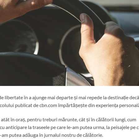
e libertate în a ajunge mai departe și mai repede la destinație dec
colului publicat de cbn.com împărtășește din experiența personal
atât în oraș, pentru treburi mărunte, cât și în călătorii lungi, cum
cu anticipare la traseele pe care le-am putea urma, la peisajele pe 
e-am putea adăuga în jurnalul nostru de călătorie.