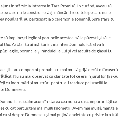
ajuns în sfârșit la intrarea în Țara Promisă. În curând, aveau să
e pe care nu le construiseră și mâncând recoltele pe care nu le
cea nouă țară, au participat la o ceremonie solemnă. Spre sfârșitul
ă împlineşti legile şi poruncile acestea; să le păzeşti şi să le
ul tău. Astăzi, tu ai mărturisit înaintea Domnului că El va fi
ăzi legile, poruncile şi rânduielile Lui şi vei asculta de glasul Lui.
raeliții s-au comportat probabil cu mai multă grijă decât o făcuseră
ătăcit. Nu au mai observat cu claritate tot ce era în jurul lor și s-a
eți cu îndrumări și mustrări, pentru a-i readuce pe israeliți la
este Dumnezeu.
Domnul Isus, trăim acum în starea cea nouă a răscumpărării. Și ce
i ales cu cât parcurgem mai mulți kilometri! Avem mai multă mângâie
 cu și despre Dumnezeu și mai puțină anxietate cu privire la a trăi