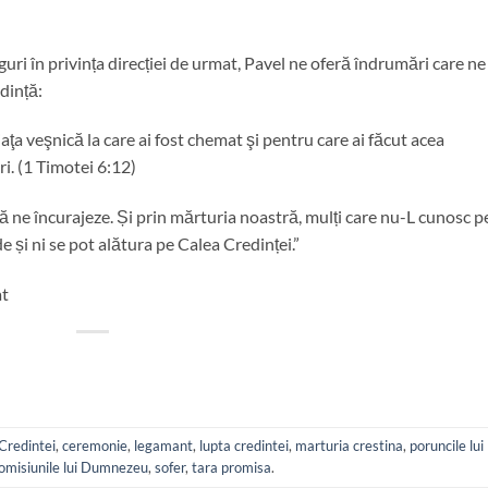
uri în privința direcției de urmat, Pavel ne oferă îndrumări care ne
dință:
aţa veşnică la care ai fost chemat şi pentru care ai făcut acea
i. (1 Timotei 6:12)
ă ne încurajeze. Și prin mărturia noastră, mulți care nu-L cunosc p
 și ni se pot alătura pe Calea Credinței.”
at
Credintei
,
ceremonie
,
legamant
,
lupta credintei
,
marturia crestina
,
poruncile lui
omisiunile lui Dumnezeu
,
sofer
,
tara promisa
.