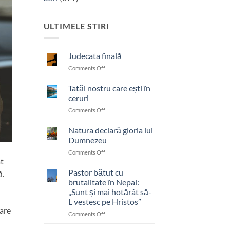
ULTIMELE STIRI
Judecata finală
on
Comments Off
Judecata
finală
Tatăl nostru care ești în
ceruri
on
Comments Off
Tatăl
nostru
Natura declară gloria lui
care
Dumnezeu
ești
on
Comments Off
în
ât
Natura
ceruri
declară
Pastor bătut cu
ă.
gloria
brutalitate în Nepal:
lui
„Sunt și mai hotărât să-
Dumnezeu
L vestesc pe Hristos”
care
on
Comments Off
Pastor