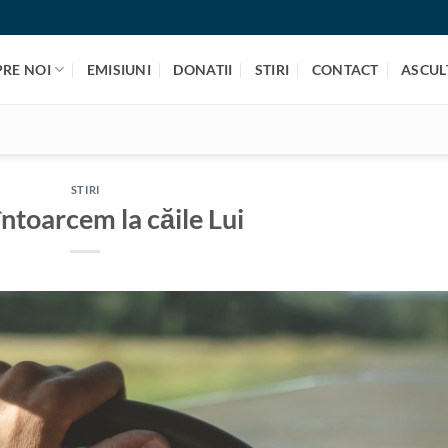
PRE NOI
EMISIUNI
DONATII
STIRI
CONTACT
ASCULT
STIRI
întoarcem la căile Lui