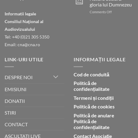
care
Aug
gloria lui Dumnezeu
ești
on
Comments Off
în
Informatii legale
Natura
ceruri
Consiliul Naţional al
declară
gloria
Audiovizualului
lui
Tel: +40 (0)21 305 5350
Dumnezeu
Email: cna@cna.ro
LINK-URI UTILE
INFORMAȚII LEGALE
Cod de conduită
DESPRE NOI
Politică de
confidențialitate
EMISIUNI
Termeni și condiții
DONATII
Politică de cookies
STIRI
Politică de anulare
Politică de
CONTACT
confidențialitate
Contact Asociație
ASCULTATI LIVE