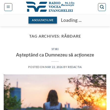
Skip
to
content
Loading ...
ASCULTAȚI LIVE
TAG ARCHIVES:
RĂBDARE
STIRI
Așteptând ca Dumnezeu să acționeze
POSTED ON
MAY 22, 2026
BY
REDACTIA