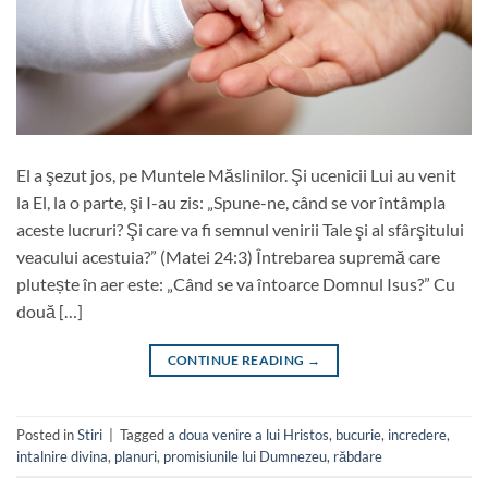
El a şezut jos, pe Muntele Măslinilor. Şi ucenicii Lui au venit
la El, la o parte, şi I-au zis: „Spune-ne, când se vor întâmpla
aceste lucruri? Şi care va fi semnul venirii Tale şi al sfârşitului
veacului acestuia?” (Matei 24:3) Întrebarea supremă care
plutește în aer este: „Când se va întoarce Domnul Isus?” Cu
două […]
CONTINUE READING
→
Posted in
Stiri
|
Tagged
a doua venire a lui Hristos
,
bucurie
,
incredere
,
intalnire divina
,
planuri
,
promisiunile lui Dumnezeu
,
răbdare