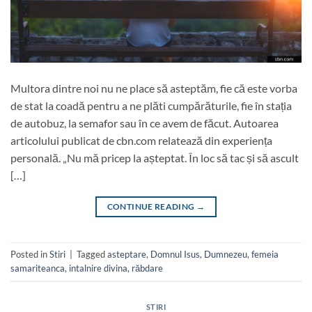
Multora dintre noi nu ne place să asteptăm, fie că este vorba
de stat la coadă pentru a ne plăti cumpărăturile, fie în stația
de autobuz, la semafor sau în ce avem de făcut. Autoarea
articolului publicat de cbn.com relatează din experiența
personală. „Nu mă pricep la așteptat. În loc să tac și să ascult
[…]
CONTINUE READING
→
Posted in
Stiri
|
Tagged
asteptare
,
Domnul Isus
,
Dumnezeu
,
femeia
samariteanca
,
intalnire divina
,
răbdare
STIRI