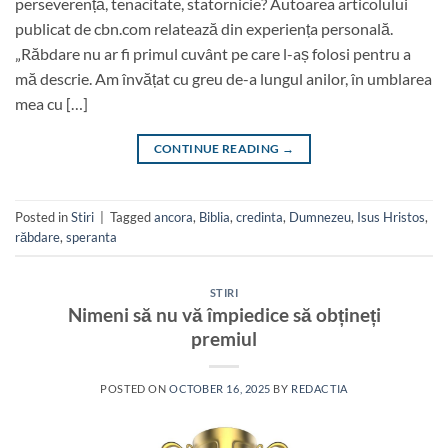
perseverență, tenacitate, statornicie? Autoarea articolului
publicat de cbn.com relatează din experiența personală.
„Răbdare nu ar fi primul cuvânt pe care l-aș folosi pentru a
mă descrie. Am învățat cu greu de-a lungul anilor, în umblarea
mea cu […]
CONTINUE READING
→
Posted in
Stiri
|
Tagged
ancora
,
Biblia
,
credinta
,
Dumnezeu
,
Isus Hristos
,
răbdare
,
speranta
STIRI
Nimeni să nu vă împiedice să obțineți
premiul
POSTED ON
OCTOBER 16, 2025
BY
REDACTIA