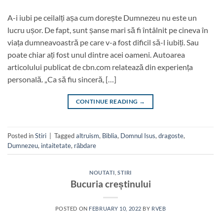
A-i iubi pe ceilalți așa cum dorește Dumnezeu nu este un
lucru ușor. De fapt, sunt șanse mari să fi întâlnit pe cineva în
viața dumneavoastră pe care v-a fost dificil să-l iubiți. Sau
poate chiar ați fost unul dintre acei oameni. Autoarea
articolului publicat de cbn.com relatează din experiența
personală. „Ca să fiu sinceră, […]
CONTINUE READING
→
Posted in
Stiri
|
Tagged
altruism
,
Biblia
,
Domnul Isus
,
dragoste
,
Dumnezeu
,
intaitetate
,
răbdare
NOUTATI
,
STIRI
Bucuria creștinului
POSTED ON
FEBRUARY 10, 2022
BY
RVEB