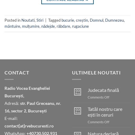
Posted in
Noutati
,
Stiri
|
Tagged
bucurie
,
creștin
,
Domnul
,
Dumnezeu
,
mântuire
,
mulțumire
,
nădejde
,
răbdare
,
rugaciune
CONTACT
ULTIMELE NOUTATI
Radio Vocea Evangheliei
Judecata finală
03
Aug
București,
on
Comments Off
Judecata
Adresă:
str. Paul Greceanu, nr.
finală
Tatăl nostru care
03
16, sector 2, București
Aug
ești în ceruri
E-mail:
on
Comments Off
contact[at]rvebucuresti.ro
Tatăl
nostru
WhatsApp:
+40730.502.931
Natura declară
01