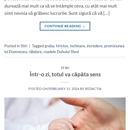
durează mai mult ca să se întâmple ceva, cu atât mai mult
simt nevoia să grăbesc lucrurile. Sunt sigură că vă […]
CONTINUE READING
→
Posted in
Stiri
|
Tagged
graba
,
Hristos
,
inchinare
,
incredere
,
promisiunea
lui Dumnezeu
,
răbdare
,
roadele Duhului Sfant
STIRI
Într-o zi, totul va căpăta sens
POSTED ON
FEBRUARY 11, 2026
BY
REDACTIA