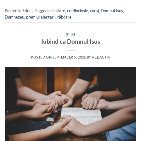
Posted in
Stiri
|
Tagged
ascultare
,
credinciosie
,
curaj
,
Domnul Isus
,
Dumnezeu
,
premiul alergarii
,
răbdare
STIRI
Iubind ca Domnul Isus
POSTED ON
SEPTEMBER 5, 2025
BY
REDACTIA