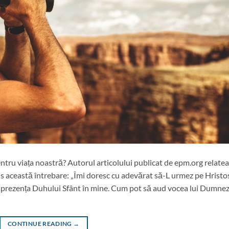
ru viața noastră? Autorul articolului publicat de epm.org relate
us această întrebare: „Îmi doresc cu adevărat să-L urmez pe Hristo
mt prezența Duhului Sfânt în mine. Cum pot să aud vocea lui Dumne
CONTINUE READING
→