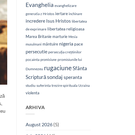
Evanghelia
evanghelizare
iertare
Hristos
generatia z
inchinare
Isus Hristos
incredere
libertatea
libertatea religioasa
de exprimare
Marea Britanie
marturie
Mesia
nigeria
pace
mântuire
musulmani
persecutie
persecuția creștinilor
pocainta
promisiunile lui
promisiune
rugaciune
Sfânta
Dumnezeu
sondaj
Scriptură
speranta
studiu
suferinta
trezire spirituala
Ucraina
violenta
ază
s,
ARHIVA
zeu
August 2026
(5)