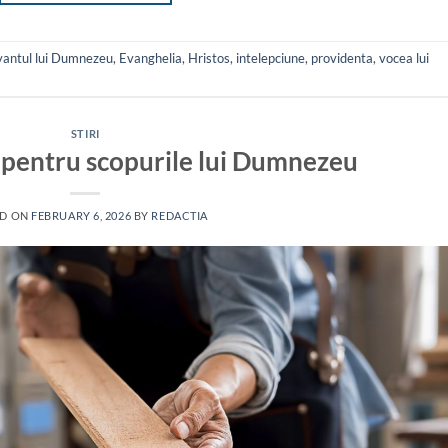
vantul lui Dumnezeu
,
Evanghelia
,
Hristos
,
intelepciune
,
providenta
,
vocea lui
STIRI
i pentru scopurile lui Dumnezeu
ED ON
FEBRUARY 6, 2026
BY
REDACTIA