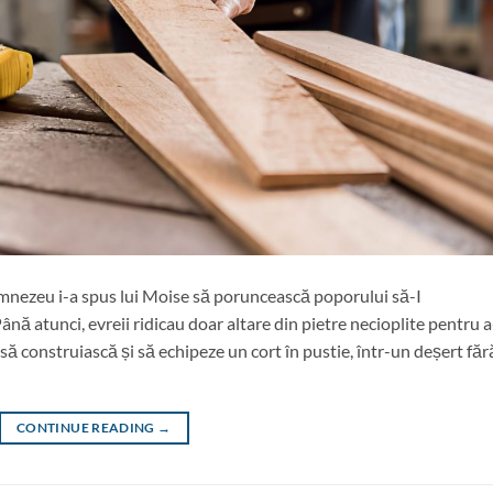
 Dumnezeu i-a spus lui Moise să poruncească poporului să-I
ână atunci, evreii ridicau doar altare din pietre necioplite pentru a
ă construiască și să echipeze un cort în pustie, într-un deșert făr
CONTINUE READING
→