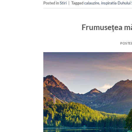
Posted in
Stiri
|
Tagged
calauzire
,
inspiratia Duhului
Frumusețea mă
POSTE