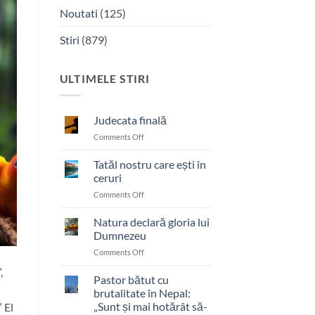
Noutati
(125)
Stiri
(879)
ULTIMELE STIRI
Judecata finală
on
Comments Off
Judecata
finală
Tatăl nostru care ești în
ceruri
on
Comments Off
Tatăl
nostru
Natura declară gloria lui
care
Dumnezeu
ești
on
Comments Off
în
Natura
ceruri
,
declară
Pastor bătut cu
gloria
brutalitate în Nepal:
lui
„Sunt și mai hotărât să-
 El
Dumnezeu