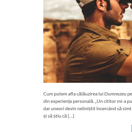
Cum putem afla călăuzirea lui Dumnezeu pent
din experiența personală. „Un cititor mi-a p
dar uneori devin neliniștit încercând să si
și să știu că […]