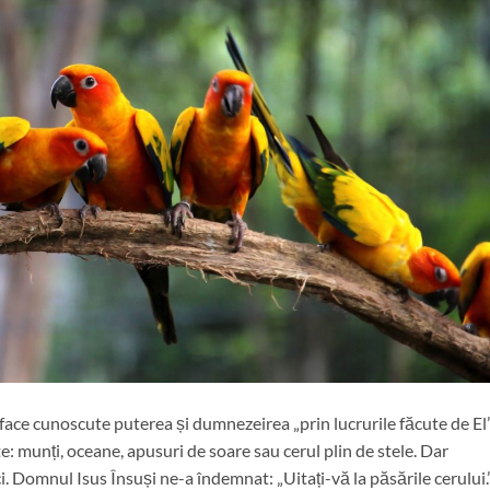
ace cunoscute puterea și dumnezeirea „prin lucrurile făcute de El”
e: munți, oceane, apusuri de soare sau cerul plin de stele. Dar
 Domnul Isus Însuși ne-a îndemnat: „Uitați-vă la păsările cerului.”