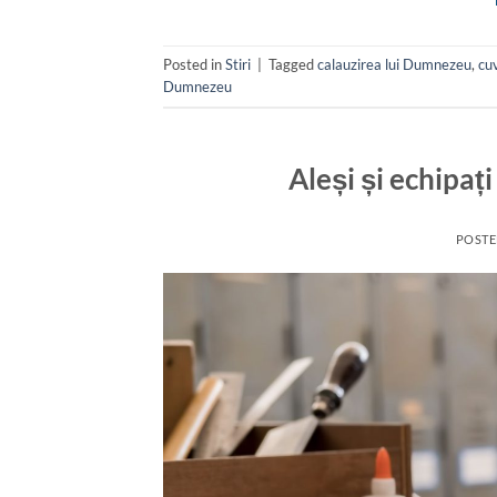
Posted in
Stiri
|
Tagged
calauzirea lui Dumnezeu
,
cu
Dumnezeu
Aleși și echipaț
POST