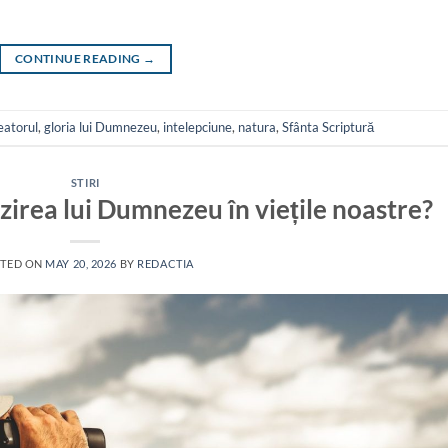
CONTINUE READING
→
eatorul
,
gloria lui Dumnezeu
,
intelepciune
,
natura
,
Sfânta Scriptură
STIRI
irea lui Dumnezeu în viețile noastre?
TED ON
MAY 20, 2026
BY
REDACTIA