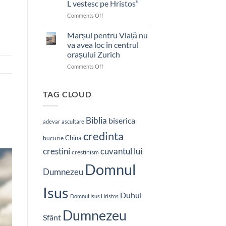
L vestesc pe Hristos”
on
Comments Off
Pastor
bătut
Marșul pentru Viață nu
cu
va avea loc în centrul
brutalitate
orașului Zurich
în
on
Comments Off
Nepal:
Marșul
„Sunt
pentru
și
Viață
mai
TAG CLOUD
nu
hotărât
va
să-
avea
L
Biblia
biserica
adevar
ascultare
loc
vestesc
credinta
în
pe
China
bucurie
centrul
Hristos”
crestini
cuvantul lui
orașului
crestinism
Zurich
Domnul
Dumnezeu
Isus
Duhul
Domnul Isus Hristos
Dumnezeu
Sfânt