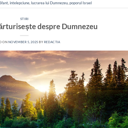
 Sfant
,
intelepciune
,
lucrarea lui Dumnezeu
,
poporul Israel
STIRI
rturisește despre Dumnezeu
D ON
NOVEMBER 5, 2025
BY
REDACTIA