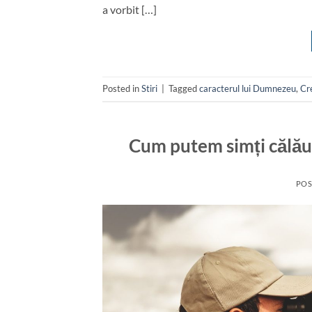
a vorbit […]
Posted in
Stiri
|
Tagged
caracterul lui Dumnezeu
,
Cr
Cum putem simți călăuz
POS