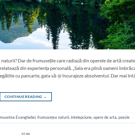
 naturii? Dar de frumusețile care radiază din operele de artă creat
relatează din experiența personală. „Sala era plină oameni îmbrăca
egătite cu pancarte, gata să-și încurajeze absolventul. Dar mai întâ
CONTINUE READING
→
umusetea Evangheliei
,
frumusețea naturii
,
intelepciune
,
opere de arta
,
poezie
STIRI