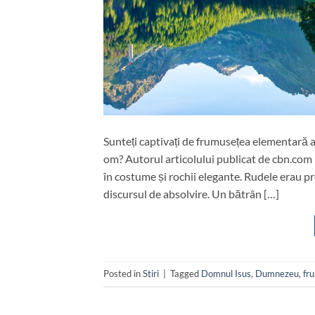
Sunteți captivați de frumusețea elementară a
om? Autorul articolului publicat de cbn.com 
în costume și rochii elegante. Rudele erau pr
discursul de absolvire. Un bătrân […]
Posted in
Stiri
|
Tagged
Domnul Isus
,
Dumnezeu
,
fr