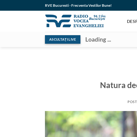
Skip
RVE Bucuresti - Frecventa Vestilor Bune!
to
content
DES
Loading ...
ASCULTAȚI LIVE
Natura de
POST