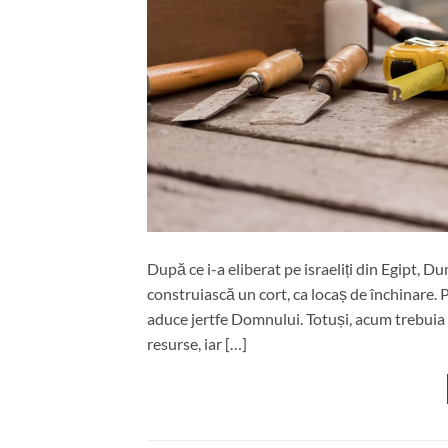
După ce i-a eliberat pe israeliți din Egipt,
construiască un cort, ca locaș de închinare. P
aduce jertfe Domnului. Totuși, acum trebuia s
resurse, iar […]