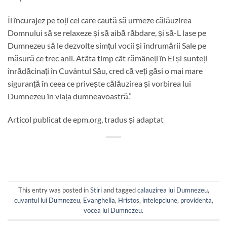
Îi încurajez pe toți cei care caută să urmeze călăuzirea
Domnului să se relaxeze și să aibă răbdare, și să-L lase pe
Dumnezeu să le dezvolte simțul vocii și îndrumării Sale pe
măsură ce trec anii. Atâta timp cât rămâneți în El și sunteți
înrădăcinați în Cuvântul Său, cred că veți găsi o mai mare
siguranță în ceea ce privește călăuzirea și vorbirea lui
Dumnezeu în viața dumneavoastră.”
Articol publicat de epm.org, tradus și adaptat
This entry was posted in
Stiri
and tagged
calauzirea lui Dumnezeu
,
cuvantul lui Dumnezeu
,
Evanghelia
,
Hristos
,
intelepciune
,
providenta
,
vocea lui Dumnezeu
.