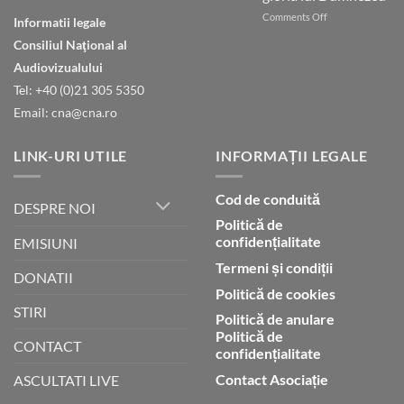
ești
on
Comments Off
în
Informatii legale
Natura
ceruri
Consiliul Naţional al
declară
gloria
Audiovizualului
lui
Tel: +40 (0)21 305 5350
Dumnezeu
Email: cna@cna.ro
LINK-URI UTILE
INFORMAȚII LEGALE
Cod de conduită
DESPRE NOI
Politică de
confidențialitate
EMISIUNI
Termeni și condiții
DONATII
Politică de cookies
STIRI
Politică de anulare
Politică de
CONTACT
confidențialitate
Contact Asociație
ASCULTATI LIVE