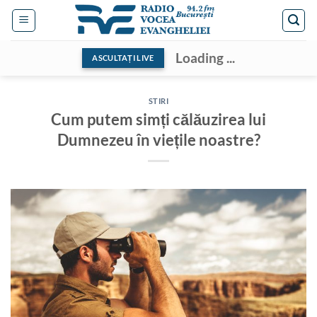
Skip
to
content
Loading ...
ASCULTAȚI LIVE
STIRI
Cum putem simți călăuzirea lui
Dumnezeu în viețile noastre?