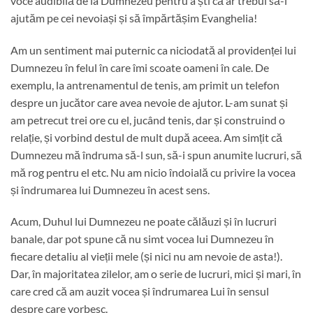
voce audibilă de la Dumnezeu pentru a ști că ar trebui să-i
ajutăm pe cei nevoiași și să împărtășim Evanghelia!
Am un sentiment mai puternic ca niciodată al providenței lui
Dumnezeu în felul în care îmi scoate oameni în cale. De
exemplu, la antrenamentul de tenis, am primit un telefon
despre un jucător care avea nevoie de ajutor. L-am sunat și
am petrecut trei ore cu el, jucând tenis, dar și construind o
relație, și vorbind destul de mult după aceea. Am simțit că
Dumnezeu mă îndruma să-l sun, să-i spun anumite lucruri, să
mă rog pentru el etc. Nu am nicio îndoială cu privire la vocea
și îndrumarea lui Dumnezeu în acest sens.
Acum, Duhul lui Dumnezeu ne poate călăuzi și în lucruri
banale, dar pot spune că nu simt vocea lui Dumnezeu în
fiecare detaliu al vieții mele (și nici nu am nevoie de asta!).
Dar, în majoritatea zilelor, am o serie de lucruri, mici și mari, în
care cred că am auzit vocea și îndrumarea Lui în sensul
despre care vorbesc.