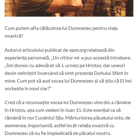
Cum putem afla călăuzirea lui Dumnezeu pentru viața
noastră?
Autorul articolului publicat de
epm.org
relatează din
experiența personală. „Un cititor mi-a pus această întrebare:
„Îmi doresc cu adevărat să-L urmez pe Hristos, dar uneori
devin neliniștit încercând să simt prezența Duhului Sfânt în
mine. Cum pot să aud vocea lui Dumnezeu și să știu că El îmi
vorbește în mod clar?”
Cred că a recunoaște vocea lui Dumnezeu vine din a rămâne
în Hristos, așa cum vedem în Ioan 15. Este esențial ca să
rămână în noi Cuvântul Său. Mărturisirea păcatului este, de
asemenea, importantă, astfel încât relația noastră cu
Dumnezeu să nu fie împiedicată de păcatul nostru.