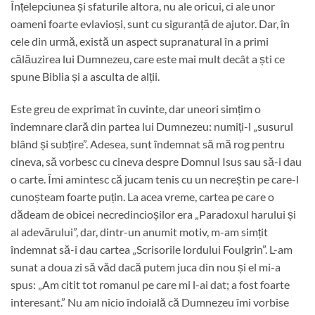
Înțelepciunea și sfaturile altora, nu ale oricui, ci ale unor
oameni foarte evlavioși, sunt cu siguranță de ajutor. Dar, în
cele din urmă, există un aspect supranatural în a primi
călăuzirea lui Dumnezeu, care este mai mult decât a ști ce
spune Biblia și a asculta de alții.
Este greu de exprimat în cuvinte, dar uneori simțim o
îndemnare clară din partea lui Dumnezeu: numiți-l „susurul
blând și subțire”. Adesea, sunt îndemnat să mă rog pentru
cineva, să vorbesc cu cineva despre Domnul Isus sau să-i dau
o carte. Îmi amintesc că jucam tenis cu un necreștin pe care-l
cunoșteam foarte puțin. La acea vreme, cartea pe care o
dădeam de obicei necredincioșilor era „Paradoxul harului și
al adevărului”, dar, dintr-un anumit motiv, m-am simțit
îndemnat să-i dau cartea „Scrisorile lordului Foulgrin”. L-am
sunat a doua zi să văd dacă putem juca din nou și el mi-a
spus: „Am citit tot romanul pe care mi l-ai dat; a fost foarte
interesant.” Nu am nicio îndoială că Dumnezeu îmi vorbise