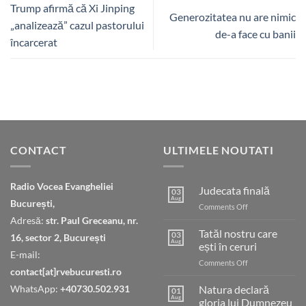
Trump afirmă că Xi Jinping
Generozitatea nu are nimic
„analizează” cazul pastorului
de-a face cu banii
încarcerat
CONTACT
ULTIMELE NOUTATI
Radio Vocea Evangheliei
Judecata finală
03
Aug
București,
on
Comments Off
Judecata
Adresă:
str. Paul Greceanu, nr.
finală
Tatăl nostru care
03
16, sector 2, București
Aug
ești în ceruri
E-mail:
on
Comments Off
contact[at]rvebucuresti.ro
Tatăl
nostru
WhatsApp:
+40730.502.931
Natura declară
01
care
Aug
gloria lui Dumnezeu