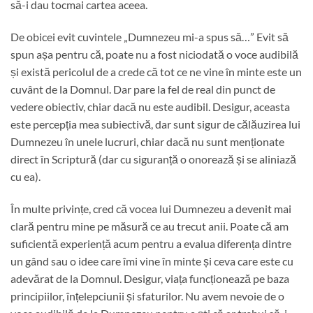
să-i dau tocmai cartea aceea.
De obicei evit cuvintele „Dumnezeu mi-a spus să…” Evit să
spun așa pentru că, poate nu a fost niciodată o voce audibilă
și există pericolul de a crede că tot ce ne vine în minte este un
cuvânt de la Domnul. Dar pare la fel de real din punct de
vedere obiectiv, chiar dacă nu este audibil. Desigur, aceasta
este percepția mea subiectivă, dar sunt sigur de călăuzirea lui
Dumnezeu în unele lucruri, chiar dacă nu sunt menționate
direct în Scriptură (dar cu siguranță o onorează și se aliniază
cu ea).
În multe privințe, cred că vocea lui Dumnezeu a devenit mai
clară pentru mine pe măsură ce au trecut anii. Poate că am
suficientă experiență acum pentru a evalua diferența dintre
un gând sau o idee care îmi vine în minte și ceva care este cu
adevărat de la Domnul. Desigur, viața funcționează pe baza
principiilor, înțelepciunii și sfaturilor. Nu avem nevoie de o