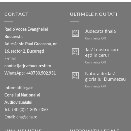
CONTACT
ULTIMELE NOUTATI
Radio Vocea Evangheliei
Judecata finală
03
Aug
București,
on
Comments Off
Judecata
Adresă:
str. Paul Greceanu, nr.
finală
Tatăl nostru care
03
16, sector 2, București
Aug
ești în ceruri
E-mail:
on
Comments Off
contact[at]rvebucuresti.ro
Tatăl
nostru
WhatsApp:
+40730.502.931
Natura declară
01
care
Aug
gloria lui Dumnezeu
ești
on
Comments Off
în
Informatii legale
Natura
ceruri
Consiliul Naţional al
declară
gloria
Audiovizualului
lui
Tel: +40 (0)21 305 5350
Dumnezeu
Email: cna@cna.ro