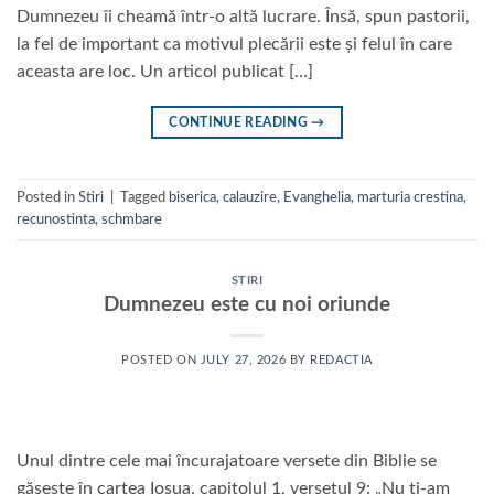
Dumnezeu îi cheamă într-o altă lucrare. Însă, spun pastorii,
la fel de important ca motivul plecării este și felul în care
aceasta are loc. Un articol publicat […]
CONTINUE READING
→
Posted in
Stiri
|
Tagged
biserica
,
calauzire
,
Evanghelia
,
marturia crestina
,
recunostinta
,
schmbare
STIRI
Dumnezeu este cu noi oriunde
POSTED ON
JULY 27, 2026
BY
REDACTIA
Unul dintre cele mai încurajatoare versete din Biblie se
găsește în cartea Iosua, capitolul 1, versetul 9: „Nu ți-am