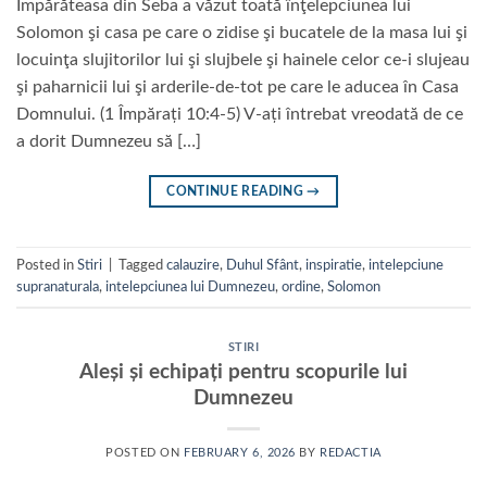
Împărăteasa din Seba a văzut toată înţelepciunea lui
Solomon şi casa pe care o zidise şi bucatele de la masa lui şi
locuinţa slujitorilor lui şi slujbele şi hainele celor ce-i slujeau
şi paharnicii lui şi arderile-de-tot pe care le aducea în Casa
Domnului. (1 Împărați 10:4-5) V-ați întrebat vreodată de ce
a dorit Dumnezeu să […]
CONTINUE READING
→
Posted in
Stiri
|
Tagged
calauzire
,
Duhul Sfânt
,
inspiratie
,
intelepciune
supranaturala
,
intelepciunea lui Dumnezeu
,
ordine
,
Solomon
STIRI
Aleși și echipați pentru scopurile lui
Dumnezeu
POSTED ON
FEBRUARY 6, 2026
BY
REDACTIA