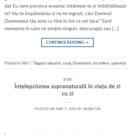
dat Eu oare porunca aceasta: întărește-te și îmbărbătează-
te? Nu te înspăimânta și nu te îngrozi, căci Domnul
Dumnezeul tău este cu tine în tot ce vei face.” Sunt
momente în care ne simțim singuri, descurajați sau […]
CONTINUE READING
→
Posted in
Stiri
|
Tagged
calauzire
,
curaj
,
Dumnezeu
,
incredere
,
speranta
STIRI
Înțelepciunea supranaturală în viața de zi
cu zi
POSTED ON
MAY 9, 2026
BY
REDACTIA