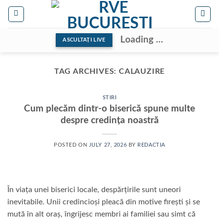
Skip
to
content
Loading ...
ASCULTAȚI LIVE
TAG ARCHIVES:
CALAUZIRE
STIRI
Cum plecăm dintr-o biserică spune multe
despre credința noastră
POSTED ON
JULY 27, 2026
BY
REDACTIA
În viața unei biserici locale, despărțirile sunt uneori
inevitabile. Unii credincioși pleacă din motive firești și se
mută în alt oraș, îngrijesc membri ai familiei sau simt că