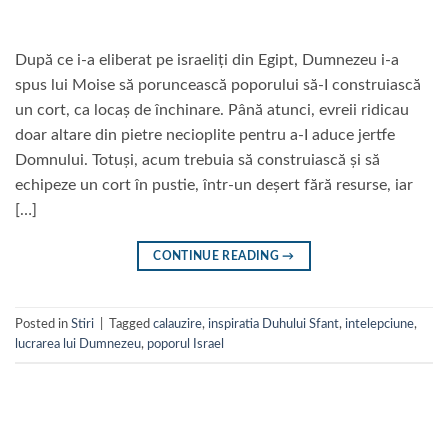
După ce i-a eliberat pe israeliți din Egipt, Dumnezeu i-a
spus lui Moise să poruncească poporului să-I construiască
un cort, ca locaș de închinare. Până atunci, evreii ridicau
doar altare din pietre necioplite pentru a-I aduce jertfe
Domnului. Totuși, acum trebuia să construiască și să
echipeze un cort în pustie, într-un deșert fără resurse, iar
[…]
CONTINUE READING
→
Posted in
Stiri
|
Tagged
calauzire
,
inspiratia Duhului Sfant
,
intelepciune
,
lucrarea lui Dumnezeu
,
poporul Israel