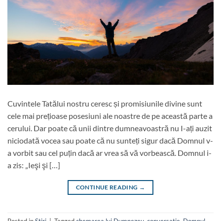
Cuvintele Tatălui nostru ceresc și promisiunile divine sunt
cele mai prețioase posesiuni ale noastre de pe această parte a
cerului. Dar poate că unii dintre dumneavoastră nu I-ați auzit
niciodată vocea sau poate că nu sunteți sigur dacă Domnul v-
a vorbit sau cel puțin dacă ar vrea să vă vorbească. Domnul i-
a zis: „Ieşi şi […]
CONTINUE READING
→
Posted in
Stiri
|
Tagged
chemarea lui Dumnezeu
,
conversatie
,
Domnul