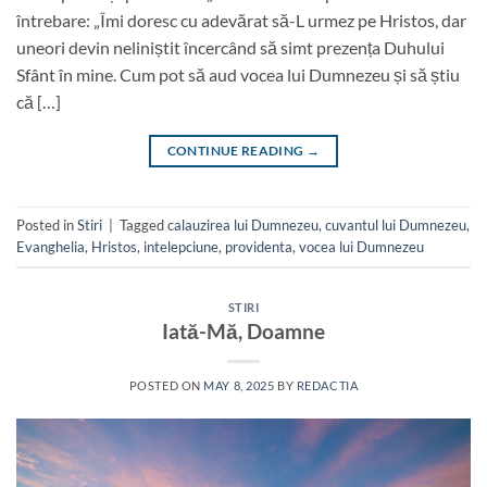
întrebare: „Îmi doresc cu adevărat să-L urmez pe Hristos, dar
uneori devin neliniștit încercând să simt prezența Duhului
Sfânt în mine. Cum pot să aud vocea lui Dumnezeu și să știu
că […]
CONTINUE READING
→
Posted in
Stiri
|
Tagged
calauzirea lui Dumnezeu
,
cuvantul lui Dumnezeu
,
Evanghelia
,
Hristos
,
intelepciune
,
providenta
,
vocea lui Dumnezeu
STIRI
Iată-Mă, Doamne
POSTED ON
MAY 8, 2025
BY
REDACTIA