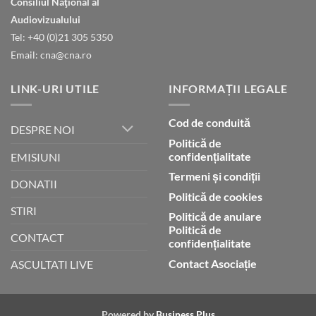
Consiliul Naţional al
declară
gloria
Audiovizualului
lui
Tel: +40 (0)21 305 5350
Dumnezeu
Email: cna@cna.ro
LINK-URI UTILE
INFORMAȚII LEGALE
Cod de conduită
DESPRE NOI
Politică de
confidențialitate
EMISIUNI
Termeni și condiții
DONATII
Politică de cookies
STIRI
Politică de anulare
Politică de
CONTACT
confidențialitate
Contact Asociație
ASCULTATI LIVE
Powered by
Business Plus