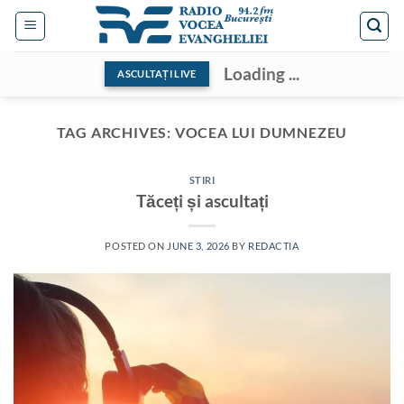
Skip
to
content
Loading ...
ASCULTAȚI LIVE
TAG ARCHIVES:
VOCEA LUI DUMNEZEU
STIRI
Tăceți și ascultați
POSTED ON
JUNE 3, 2026
BY
REDACTIA