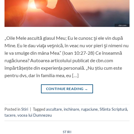
„Oile Mele ascultă glasul Meu; Eu le cunosc şi ele vin după
Mine. Eu le dau viaţa veşnică, în veac nu vor pieri şi nimeni nu
le va smulge din mâna Mea.” (Ioan 10:27-28) Ce înseamnă
rugăciunea? Autoarea articolului publicat de cbn.com
împărtășește din experiența personală. „Nu știu cum este
pentru dvs, dar în familia mea, eu […]
CONTINUE READING
→
Posted in
Stiri
|
Tagged
ascultare
,
inchinare
,
rugaciune
,
Sfânta Scriptură
,
tacere
,
vocea lui Dumnezeu
STIRI