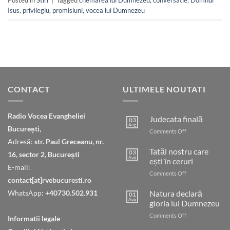
Isus
,
privilegiu
,
promisiuni
,
vocea lui Dumnezeu
CONTACT
ULTIMELE NOUTATI
Radio Vocea Evangheliei
Judecata finală
03
Aug
București,
on
Comments Off
Judecata
Adresă:
str. Paul Greceanu, nr.
finală
Tatăl nostru care
03
16, sector 2, București
Aug
ești în ceruri
E-mail:
on
Comments Off
contact[at]rvebucuresti.ro
Tatăl
nostru
WhatsApp:
+40730.502.931
Natura declară
01
care
Aug
gloria lui Dumnezeu
ești
on
Comments Off
în
Informatii legale
Natura
ceruri