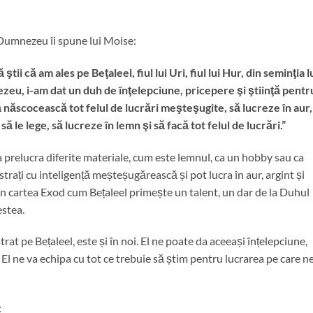
Dumnezeu îi spune lui Moise:
ştii că am ales pe Beţaleel, fiul lui Uri, fiul lui Hur, din seminţia l
zeu, i-am dat un duh de înţelepciune, pricepere şi ştiinţă pentr
să născocească tot felul de lucrări meşteşugite, să lucreze în aur,
 să le lege, să lucreze în lemn şi să facă tot felul de lucrări.”
a prelucra diferite materiale, cum este lemnul, ca un hobby sau ca
trați cu inteligență meșteșugărească și pot lucra în aur, argint și
în cartea Exod cum Bețaleel primește un talent, un dar de la Duhul
estea.
rat pe Bețaleel, este și în noi. El ne poate da aceeași înțelepciune,
i. El ne va echipa cu tot ce trebuie să știm pentru lucrarea pe care n
: