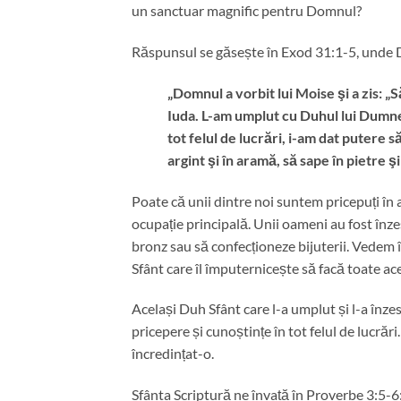
un sanctuar magnific pentru Domnul?
Răspunsul se găsește în Exod 31:1-5, unde 
„Domnul a vorbit lui Moise şi a zis: „Să 
Iuda. L-am umplut cu Duhul lui Dumne
tot felul de lucrări, i-am dat putere 
argint şi în aramă, să sape în pietre şi
Poate că unii dintre noi suntem pricepuți în 
ocupație principală. Unii oameni au fost înzes
bronz sau să confecționeze bijuterii. Vedem 
Sfânt care îl împuternicește să facă toate ac
Același Duh Sfânt care l-a umplut și l-a înzest
pricepere și cunoștințe în tot felul de lucrăr
încredințat-o.
Sfânta Scriptură ne învață în Proverbe 3:5-6