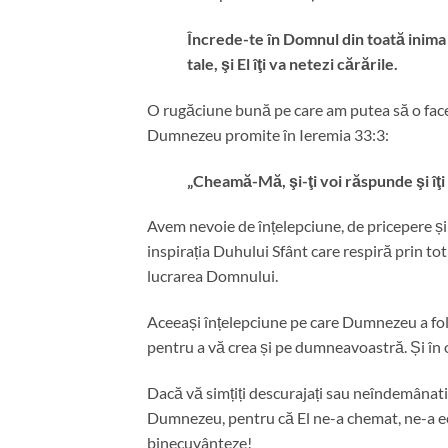
Încrede-te în Domnul din toată inima 
tale, şi El îţi va netezi cărările.
O rugăciune bună pe care am putea să o facem e
Dumnezeu promite în Ieremia 33:3:
„Cheamă-Mă, şi-ţi voi răspunde şi îţi 
Avem nevoie de înțelepciune, de pricepere ș
inspirația Duhului Sfânt care respiră prin to
lucrarea Domnului.
Aceeași înțelepciune pe care Dumnezeu a folos
pentru a vă crea și pe dumneavoastră. Și în 
Dacă vă simțiți descurajați sau neîndemânatic
Dumnezeu, pentru că El ne-a chemat, ne-a ec
binecuvânteze!