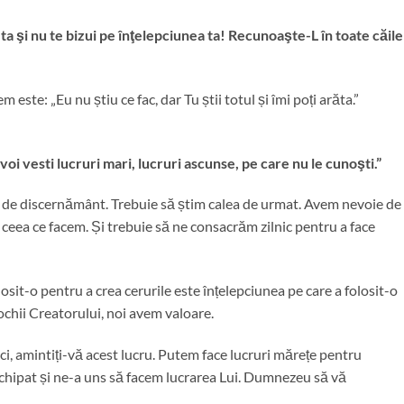
ta şi nu te bizui pe înţelepciunea ta! Recunoaşte-L în toate căile
ste: „Eu nu știu ce fac, dar Tu știi totul și îmi poți arăta.”
voi vesti lucruri mari, lucruri ascunse, pe care nu le cunoşti.”
i de discernământ. Trebuie să știm calea de urmat. Avem nevoie de
t ceea ce facem. Și trebuie să ne consacrăm zilnic pentru a face
it-o pentru a crea cerurile este înțelepciunea pe care a folosit-o
ochii Creatorului, noi avem valoare.
i, amintiți-vă acest lucru. Putem face lucruri mărețe pentru
hipat și ne-a uns să facem lucrarea Lui. Dumnezeu să vă