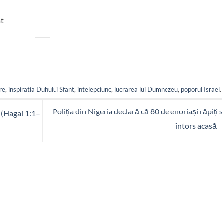
at
re
,
inspiratia Duhului Sfant
,
intelepciune
,
lucrarea lui Dumnezeu
,
poporul Israel
.
Poliția din Nigeria declară că 80 de enoriași răpiți 
 (Hagai 1:1–
întors acasă