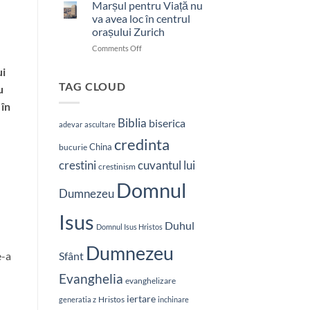
bătut
Marșul pentru Viață nu
cu
va avea loc în centrul
brutalitate
orașului Zurich
în
on
Comments Off
Nepal:
Marșul
„Sunt
ui
pentru
și
Viață
mai
TAG CLOUD
u
nu
hotărât
 în
va
să-
avea
L
Biblia
biserica
adevar
ascultare
loc
vestesc
credinta
în
pe
China
bucurie
centrul
Hristos”
crestini
cuvantul lui
orașului
crestinism
Zurich
Domnul
Dumnezeu
Isus
Duhul
Domnul Isus Hristos
Dumnezeu
e-a
Sfânt
Evanghelia
evanghelizare
iertare
Hristos
generatia z
inchinare