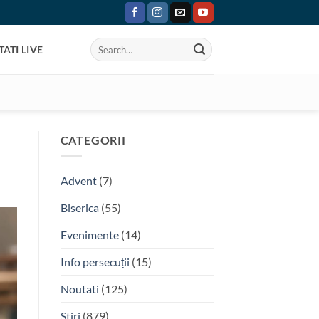
ATI LIVE
CATEGORII
Advent
(7)
Biserica
(55)
Evenimente
(14)
Info persecuții
(15)
Noutati
(125)
Stiri
(879)