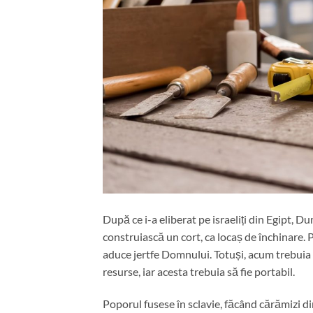
După ce i-a eliberat pe israeliți din Egipt,
construiască un cort, ca locaș de închinare. P
aduce jertfe Domnului. Totuși, acum trebuia s
resurse, iar acesta trebuia să fie portabil.
Poporul fusese în sclavie, făcând cărămizi din 