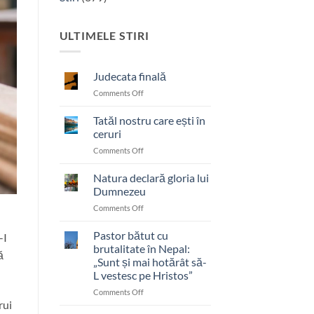
ULTIMELE STIRI
Judecata finală
on
Comments Off
Judecata
finală
Tatăl nostru care ești în
ceruri
on
Comments Off
Tatăl
nostru
Natura declară gloria lui
care
Dumnezeu
ești
on
Comments Off
în
Natura
ceruri
declară
Pastor bătut cu
-I
gloria
brutalitate în Nepal:
ă
lui
„Sunt și mai hotărât să-
Dumnezeu
L vestesc pe Hristos”
on
Comments Off
rui
Pastor