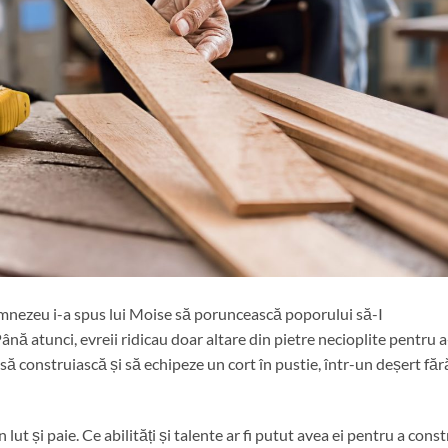
 Dumnezeu i-a spus lui Moise să poruncească poporului să-I
ână atunci, evreii ridicau doar altare din pietre necioplite pentru a
ă construiască și să echipeze un cort în pustie, într-un deșert făr
lut și paie. Ce abilități și talente ar fi putut avea ei pentru a const