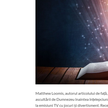
Matthew Loomis, autorul articolului de față,
ascultării de Dumnezeu înaintea înțelepciunii
la emisiuni TV cu jocuri și divertisment. Re