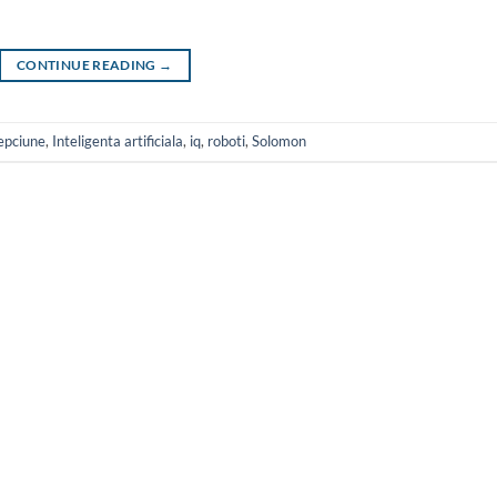
CONTINUE READING
→
lepciune
,
Inteligenta artificiala
,
iq
,
roboti
,
Solomon