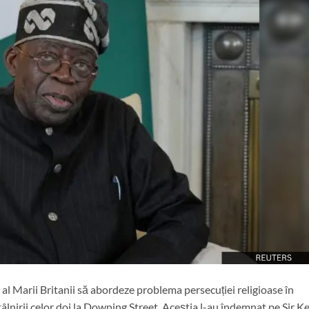
i al Marii Britanii să abordeze problema persecuției religioase în
tâlnirii celor doi la Downing Street. Aceștia l-au îndemnat pe Sir Ke