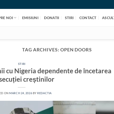
PRE NOI
EMISIUNI
DONATII
STIRI
CONTACT
ASCULT
TAG ARCHIVES:
OPEN DOORS
STIRI
nii cu Nigeria dependente de încetarea
secuției creștinilor
ED ON
MARCH 24, 2026
BY
REDACTIA