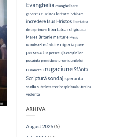
Evanghelia
evanghelizare
iertare
Hristos
generatia z
inchinare
Isus Hristos
incredere
libertatea
libertatea religioasa
de exprimare
Marea Britanie
marturie
Mesia
nigeria
pace
mântuire
musulmani
persecutie
persecuția creștinilor
pocainta
promisiunile lui
promisiune
rugaciune
Sfânta
Dumnezeu
sondaj
Scriptură
speranta
studiu
suferinta
trezire spirituala
Ucraina
violenta
ARHIVA
August 2026
(5)