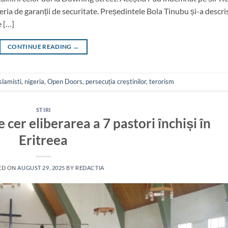
ria de garanții de securitate. Președintele Bola Tinubu și-a descri
e […]
CONTINUE READING
→
slamisti
,
nigeria
,
Open Doors
,
persecuția creștinilor
,
terorism
STIRI
 cer eliberarea a 7 pastori închiși în
Eritreea
ED ON
AUGUST 29, 2025
BY
REDACTIA