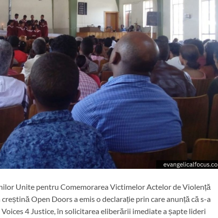
unilor Unite pentru Comemorarea Victimelor Actelor de Violență
a creștină Open Doors a emis o declarație prin care anunță că s-a
 Voices 4 Justice, în solicitarea eliberării imediate a șapte lideri