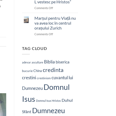
L vestesc pe Hristos”
s
on
Comments Off
Pastor
bătut
Marșul pentru Viață nu
cu
va avea loc în centrul
brutalitate
orașului Zurich
în
on
Comments Off
Nepal:
Marșul
„Sunt
pentru
și
Viață
mai
TAG CLOUD
nu
hotărât
va
să-
avea
L
Biblia
biserica
adevar
ascultare
loc
vestesc
credinta
în
pe
China
bucurie
centrul
Hristos”
crestini
cuvantul lui
orașului
crestinism
Zurich
Domnul
Dumnezeu
Isus
Duhul
Domnul Isus Hristos
Dumnezeu
Sfânt