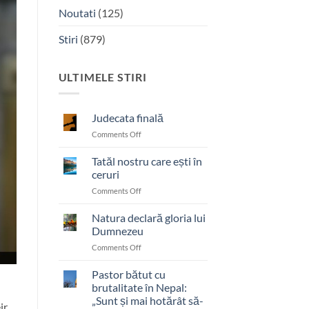
Noutati
(125)
Stiri
(879)
ULTIMELE STIRI
Judecata finală
on
Comments Off
Judecata
finală
Tatăl nostru care ești în
ceruri
on
Comments Off
Tatăl
nostru
Natura declară gloria lui
care
Dumnezeu
ești
on
Comments Off
în
Natura
ceruri
declară
Pastor bătut cu
gloria
brutalitate în Nepal:
lui
„Sunt și mai hotărât să-
ir
Dumnezeu