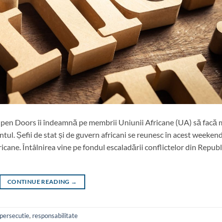
pen Doors îi îndeamnă pe membrii Uniunii Africane (UA) să facă 
ntul. Șefii de stat și de guvern africani se reunesc în acest weeken
icane. Întâlnirea vine pe fondul escaladării conflictelor din Republ
CONTINUE READING
→
persecutie
,
responsabilitate