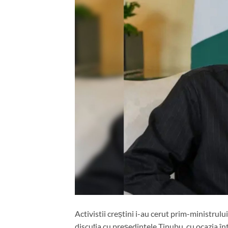
Activistii creștini i-au cerut prim-ministrulu
discuția cu președintele Tinubu, cu ocazia în