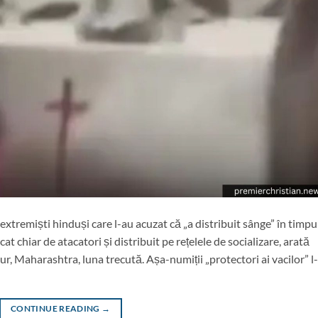
extremiști hinduși care l-au acuzat că „a distribuit sânge” în timpu
at chiar de atacatori și distribuit pe rețelele de socializare, arată
ur, Maharashtra, luna trecută. Așa-numiții „protectori ai vacilor” l
CONTINUE READING
→