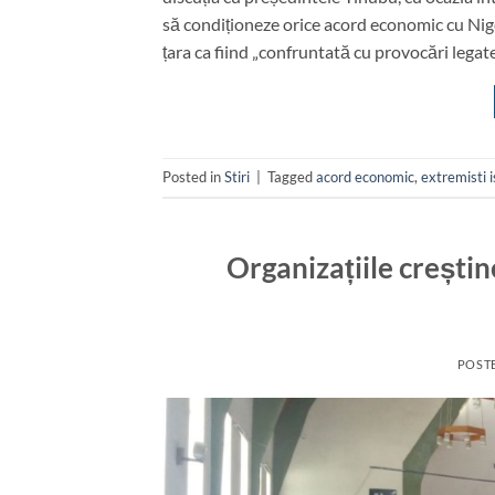
să condiționeze orice acord economic cu Nige
țara ca fiind „confruntată cu provocări legat
Posted in
Stiri
|
Tagged
acord economic
,
extremisti i
Organizațiile creștine
POST