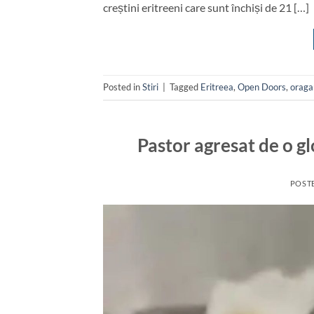
creștini eritreeni care sunt închiși de 21 […]
Posted in
Stiri
|
Tagged
Eritreea
,
Open Doors
,
oragan
Pastor agresat de o g
POST