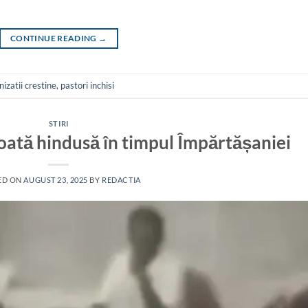
CONTINUE READING
→
izatii crestine
,
pastori inchisi
STIRI
loată hindusă în timpul Împărtășaniei
ED ON
AUGUST 23, 2025
BY
REDACTIA