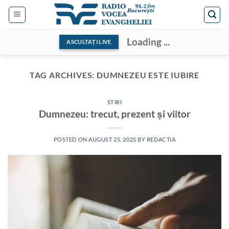
Skip
to
content
Loading ...
ASCULTAȚI LIVE
TAG ARCHIVES:
DUMNEZEU ESTE IUBIRE
STIRI
Dumnezeu: trecut, prezent și viitor
POSTED ON
AUGUST 25, 2025
BY
REDACTIA