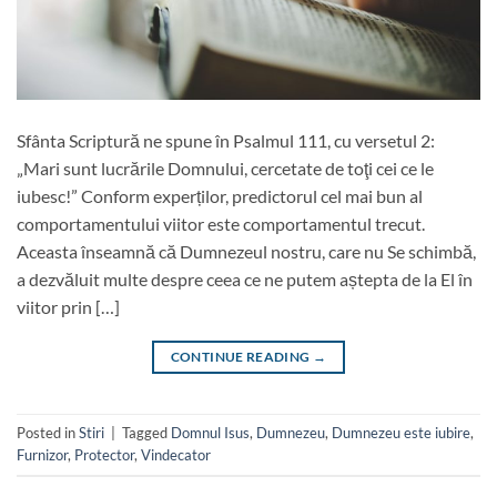
Sfânta Scriptură ne spune în Psalmul 111, cu versetul 2:
„Mari sunt lucrările Domnului, cercetate de toţi cei ce le
iubesc!” Conform experților, predictorul cel mai bun al
comportamentului viitor este comportamentul trecut.
Aceasta înseamnă că Dumnezeul nostru, care nu Se schimbă,
a dezvăluit multe despre ceea ce ne putem aștepta de la El în
viitor prin […]
CONTINUE READING
→
Posted in
Stiri
|
Tagged
Domnul Isus
,
Dumnezeu
,
Dumnezeu este iubire
,
Furnizor
,
Protector
,
Vindecator