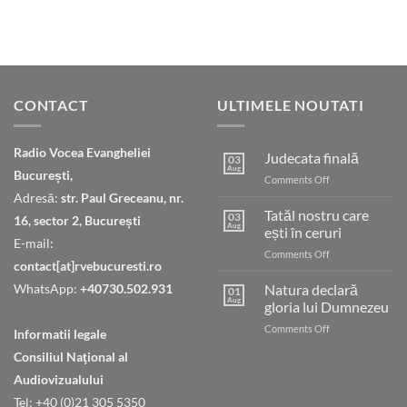
CONTACT
ULTIMELE NOUTATI
Radio Vocea Evangheliei
Judecata finală
03
Aug
București,
on
Comments Off
Judecata
Adresă:
str. Paul Greceanu, nr.
finală
Tatăl nostru care
03
16, sector 2, București
Aug
ești în ceruri
E-mail:
on
Comments Off
contact[at]rvebucuresti.ro
Tatăl
nostru
WhatsApp:
+40730.502.931
Natura declară
01
care
Aug
gloria lui Dumnezeu
ești
on
Comments Off
în
Informatii legale
Natura
ceruri
Consiliul Naţional al
declară
gloria
Audiovizualului
lui
Tel: +40 (0)21 305 5350
Dumnezeu