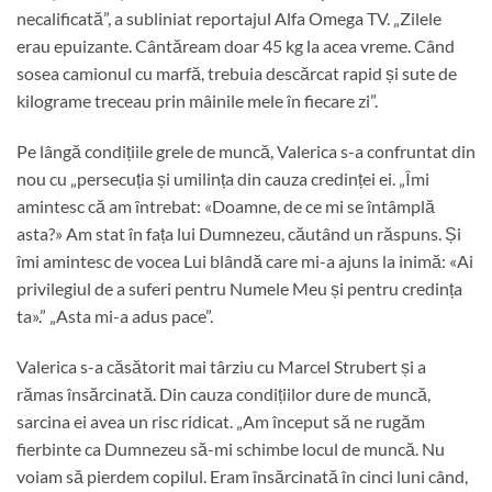
necalificată”, a subliniat reportajul Alfa Omega TV. „Zilele
erau epuizante. Cântăream doar 45 kg la acea vreme. Când
sosea camionul cu marfă, trebuia descărcat rapid și sute de
kilograme treceau prin mâinile mele în fiecare zi”.
Pe lângă condițiile grele de muncă, Valerica s-a confruntat din
nou cu „persecuția și umilința din cauza credinței ei. „Îmi
amintesc că am întrebat: «Doamne, de ce mi se întâmplă
asta?» Am stat în fața lui Dumnezeu, căutând un răspuns. Și
îmi amintesc de vocea Lui blândă care mi-a ajuns la inimă: «Ai
privilegiul de a suferi pentru Numele Meu și pentru credința
ta».” „Asta mi-a adus pace”.
Valerica s-a căsătorit mai târziu cu Marcel Strubert și a
rămas însărcinată. Din cauza condițiilor dure de muncă,
sarcina ei avea un risc ridicat. „Am început să ne rugăm
fierbinte ca Dumnezeu să-mi schimbe locul de muncă. Nu
voiam să pierdem copilul. Eram însărcinată în cinci luni când,