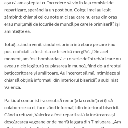
așa că am așteptat cu încredere să vin în fața comisiei de
repartizare, sperând la un post bun. Colegii mei au ieșit
zâmbind; chiar și cei cu note mici sau care nu erau din oraș
erau mulțumiți de locurile de muncă pe care le primiseră”, își
amintește ea.
Totuși, când a venit rândul ei, prima întrebare pe care i-au
pus-o oficialii a fost: «La ce biserică mergi?»”. „Din acel
moment, am fost bombardată cu o serie de întrebări care nu
aveau nicio legătură cu plasarea în muncă, fiind de-a dreptul
batjocoritoare și umilitoare. Au încercat să mă intimideze și
chiar să obțină informații din interiorul bisericii”, a subliniat
Valerica.
Partidul comunist i-a cerut să renunțe la credința ei și să
colaboreze cu ei, furnizând informații din interiorul bisericii.
Când a refuzat, Valerica a fost repartizată la încărcarea și
descărcarea vagoanelor de marfă la gara din Timișoara. „Am