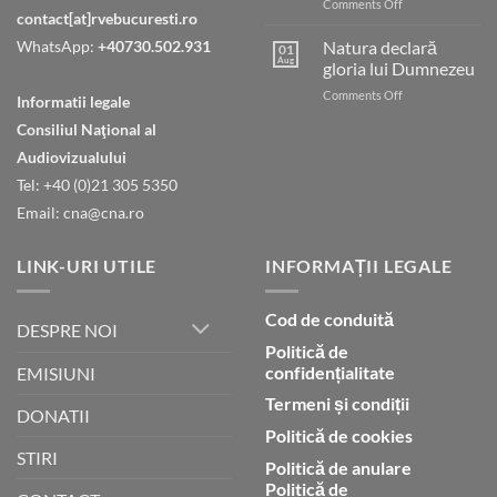
on
Comments Off
contact[at]rvebucuresti.ro
Tatăl
nostru
WhatsApp:
+40730.502.931
Natura declară
01
care
Aug
gloria lui Dumnezeu
ești
on
Comments Off
în
Informatii legale
Natura
ceruri
Consiliul Naţional al
declară
gloria
Audiovizualului
lui
Tel: +40 (0)21 305 5350
Dumnezeu
Email: cna@cna.ro
LINK-URI UTILE
INFORMAȚII LEGALE
Cod de conduită
DESPRE NOI
Politică de
confidențialitate
EMISIUNI
Termeni și condiții
DONATII
Politică de cookies
STIRI
Politică de anulare
Politică de