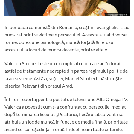
În perioada comunistă din România, creștinii evanghelici s-au
numărat printre victimele persecuției. Aceasta a luat diverse
forme: opresiune psihologică, muncă forțată și refuzul
accesului la locuri de muncă decente, printre altele.
Valerica Strubert este un exemplu al celor care au îndurat
astfel de tratamente nedrepte din partea regimului politic de
la acea vreme. Astăzi, soțul ei, Marcel Strubert, păstorește
biserica Relevant din orașul Arad.
Într-un reportaj pentru postul de televiziune Alfa Omega TV,
Valerica a povestit cum s-a confruntat cu persecuție imediat
după terminarea liceului. „Pe atunci, fiecărui absolvent i se
atribuia un loc de muncă în funcție de media finală, prioritate
având cei cu reședința în oraș. Îndeplineam toate criteriile,