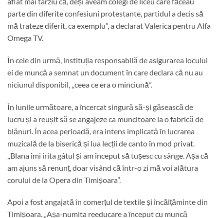
aflat mai târziu că, deși aveam colegi de liceu care făceau
parte din diferite confesiuni protestante, partidul a decis să
mă trateze diferit, ca exemplu”, a declarat Valerica pentru Alfa
Omega TV.
În cele din urmă, instituția responsabilă de asigurarea locului
ei de muncă a semnat un document în care declara că nu au
niciunul disponibil, „ceea ce era o minciună”.
În lunile următoare, a încercat singură să-și găsească de
lucru și a reușit să se angajeze ca muncitoare la o fabrică de
blănuri. În acea perioadă, era intens implicată în lucrarea
muzicală de la biserică și lua lecții de canto în mod privat.
„Blana îmi irita gâtul și am început să tușesc cu sânge. Așa că
am ajuns să renunț, doar visând că într-o zi mă voi alătura
corului de la Opera din Timișoara”.
Apoi a fost angajată în comerțul de textile și încălțăminte din
Timișoara. „Așa-numita reeducare a început cu muncă