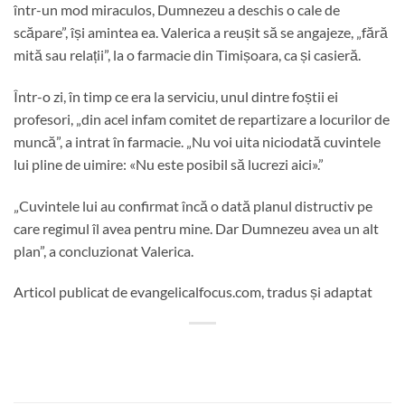
într-un mod miraculos, Dumnezeu a deschis o cale de
scăpare”, își amintea ea. Valerica a reușit să se angajeze, „fără
mită sau relații”, la o farmacie din Timișoara, ca și casieră.
Într-o zi, în timp ce era la serviciu, unul dintre foștii ei
profesori, „din acel infam comitet de repartizare a locurilor de
muncă”, a intrat în farmacie. „Nu voi uita niciodată cuvintele
lui pline de uimire: «Nu este posibil să lucrezi aici».”
„Cuvintele lui au confirmat încă o dată planul distructiv pe
care regimul îl avea pentru mine. Dar Dumnezeu avea un alt
plan”, a concluzionat Valerica.
Articol publicat de evangelicalfocus.com, tradus și adaptat