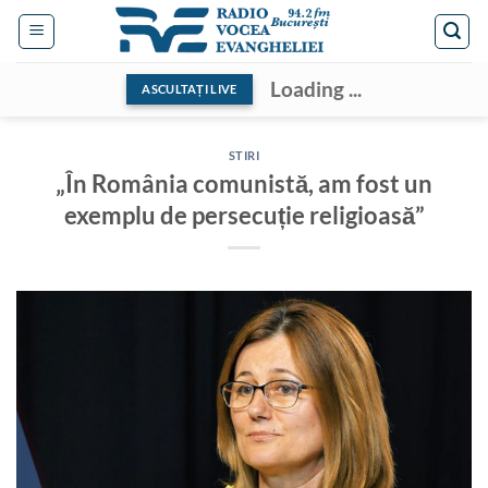
Skip
to
content
Loading ...
ASCULTAȚI LIVE
STIRI
„În România comunistă, am fost un
exemplu de persecuție religioasă”