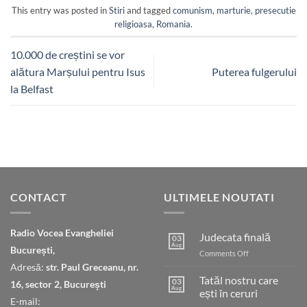
This entry was posted in
Stiri
and tagged
comunism
,
marturie
,
presecutie
religioasa
,
Romania
.
10.000 de creștini se vor
alătura Marșului pentru Isus
Puterea fulgerului
la Belfast
CONTACT
ULTIMELE NOUTATI
Radio Vocea Evangheliei
Judecata finală
03
Aug
București,
on
Comments Off
Judecata
Adresă:
str. Paul Greceanu, nr.
finală
Tatăl nostru care
03
16, sector 2, București
Aug
ești în ceruri
E-mail: