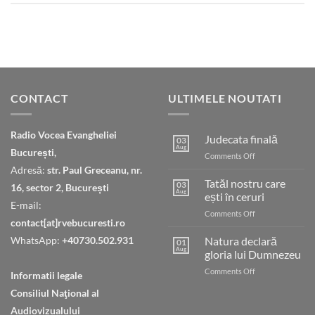
CONTACT
ULTIMELE NOUTATI
Radio Vocea Evangheliei
Judecata finală
03
Aug
București,
on
Comments Off
Judecata
Adresă:
str. Paul Greceanu, nr.
finală
Tatăl nostru care
03
16, sector 2, București
Aug
ești în ceruri
E-mail:
on
Comments Off
contact[at]rvebucuresti.ro
Tatăl
nostru
WhatsApp:
+40730.502.931
Natura declară
01
care
Aug
gloria lui Dumnezeu
ești
on
Comments Off
în
Informatii legale
Natura
ceruri
Consiliul Naţional al
declară
gloria
Audiovizualului