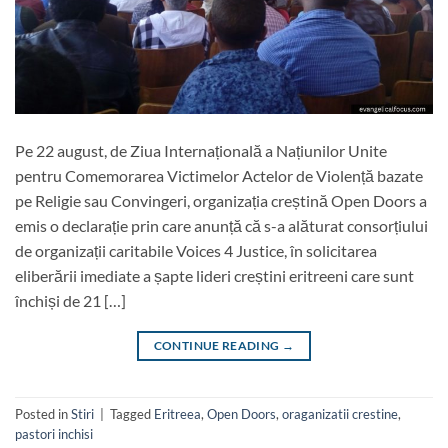
Pe 22 august, de Ziua Internațională a Națiunilor Unite
pentru Comemorarea Victimelor Actelor de Violență bazate
pe Religie sau Convingeri, organizația creștină Open Doors a
emis o declarație prin care anunță că s-a alăturat consorțiului
de organizații caritabile Voices 4 Justice, în solicitarea
eliberării imediate a șapte lideri creștini eritreeni care sunt
închiși de 21 […]
CONTINUE READING
→
Posted in
Stiri
|
Tagged
Eritreea
,
Open Doors
,
oraganizatii crestine
,
pastori inchisi