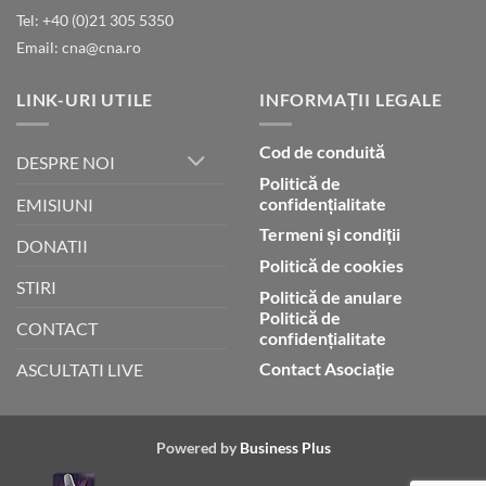
lui
Tel: +40 (0)21 305 5350
Dumnezeu
Email: cna@cna.ro
LINK-URI UTILE
INFORMAȚII LEGALE
Cod de conduită
DESPRE NOI
Politică de
confidențialitate
EMISIUNI
Termeni și condiții
DONATII
Politică de cookies
STIRI
Politică de anulare
Politică de
CONTACT
confidențialitate
Contact Asociație
ASCULTATI LIVE
Powered by
Business Plus