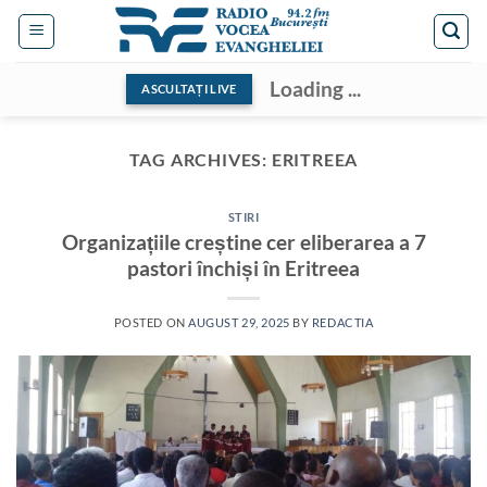
Skip
to
content
Loading ...
ASCULTAȚI LIVE
TAG ARCHIVES:
ERITREEA
STIRI
Organizațiile creștine cer eliberarea a 7
pastori închiși în Eritreea
POSTED ON
AUGUST 29, 2025
BY
REDACTIA