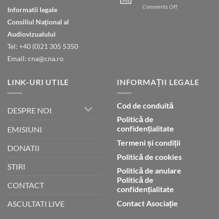
Dumnezeu
Aug
on
Comments Off
Informatii legale
prin
Judecata
credință
Consiliul Naţional al
finală
Audiovizualului
Tel: +40 (0)21 305 5350
Email: cna@cna.ro
LINK-URI UTILE
INFORMAȚII LEGALE
Cod de conduită
DESPRE NOI
Politică de
confidențialitate
EMISIUNI
Termeni și condiții
DONATII
Politică de cookies
STIRI
Politică de anulare
Politică de
CONTACT
confidențialitate
Contact Asociație
ASCULTATI LIVE