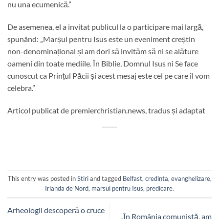
nu una ecumenică.”
De asemenea, el a invitat publicul la o participare mai largă,
spunând: „Marșul pentru Isus este un eveniment creștin
non-denominațional și am dori să invităm să ni se alăture
oameni din toate mediile. În Biblie, Domnul Isus ni Se face
cunoscut ca Prințul Păcii și acest mesaj este cel pe care îl vom
celebra.”
Articol publicat de premierchristian.news, tradus și adaptat
This entry was posted in
Stiri
and tagged
Belfast
,
credinta
,
evanghelizare
,
Irlanda de Nord
,
marsul pentru Isus
,
predicare
.
Arheologii descoperă o cruce
„În România comunistă, am