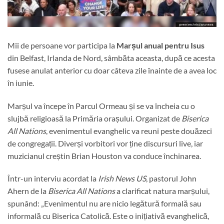
Mii de persoane vor participa la
Marșul anual pentru Isus
din Belfast, Irlanda de Nord, sâmbăta aceasta, după ce acesta
fusese anulat anterior cu doar câteva zile înainte de a avea loc
în iunie.
Marșul va începe în Parcul Ormeau și se va încheia cu o
slujbă religioasă la Primăria orașului. Organizat de
Biserica
All Nations
, evenimentul evanghelic va reuni peste douăzeci
de congregații. Diverși vorbitori vor ține discursuri live, iar
muzicianul creștin Brian Houston va conduce închinarea.
Într-un interviu acordat la
Irish News US
, pastorul John
Ahern de la
Biserica All Nations
a clarificat natura marșului,
spunând: „Evenimentul nu are nicio legătură formală sau
informală cu Biserica Catolică. Este o inițiativă evanghelică,