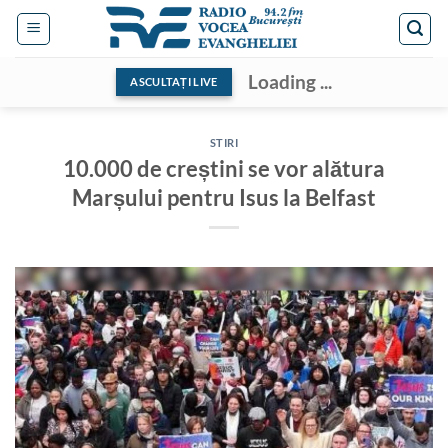
Skip
to
content
Loading ...
ASCULTAȚI LIVE
STIRI
10.000 de creștini se vor alătura
Marșului pentru Isus la Belfast