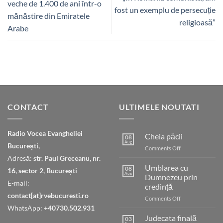
veche de 1.400 de ani într-o
fost un exemplu de persecuție
mănăstire din Emiratele
religioasă”
Arabe
CONTACT
ULTIMELE NOUTATI
Radio Vocea Evangheliei
Cheia păcii
08
Aug
București,
on
Comments Off
Cheia
Adresă:
str. Paul Greceanu, nr.
păcii
Umblarea cu
08
16, sector 2, București
Aug
Dumnezeu prin
E-mail:
credință
contact[at]rvebucuresti.ro
on
Comments Off
Umblarea
WhatsApp:
+40730.502.931
cu
Judecata finală
03