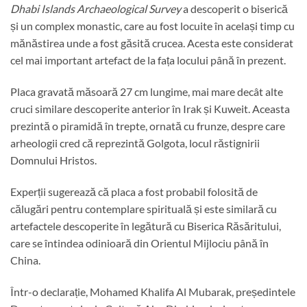
Dhabi Islands Archaeological Survey
a descoperit o biserică
și un complex monastic, care au fost locuite în același timp cu
mănăstirea unde a fost găsită crucea. Acesta este considerat
cel mai important artefact de la fața locului până în prezent.
Placa gravată măsoară 27 cm lungime, mai mare decât alte
cruci similare descoperite anterior în Irak și Kuweit. Aceasta
prezintă o piramidă în trepte, ornată cu frunze, despre care
arheologii cred că reprezintă Golgota, locul răstignirii
Domnului Hristos.
Experții sugerează că placa a fost probabil folosită de
călugări pentru contemplare spirituală și este similară cu
artefactele descoperite în legătură cu Biserica Răsăritului,
care se întindea odinioară din Orientul Mijlociu până în
China.
Într-o declarație, Mohamed Khalifa Al Mubarak, președintele