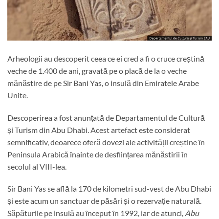
Arheologii au descoperit ceea ce ei cred a fi o cruce creștină
veche de 1.400 de ani, gravată pe o placă de la o veche
mănăstire de pe Sir Bani Yas, o insulă din Emiratele Arabe
Unite.
Descoperirea a fost anunțată de Departamentul de Cultură
și Turism din Abu Dhabi. Acest artefact este considerat
semnificativ, deoarece oferă dovezi ale activității creștine în
Peninsula Arabică înainte de desființarea mănăstirii în
secolul al VIII-lea.
Sir Bani Yas se află la 170 de kilometri sud-vest de Abu Dhabi
și este acum un sanctuar de păsări și o rezervație naturală.
Săpăturile pe insulă au început în 1992, iar de atunci,
Abu