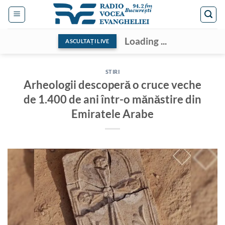
Skip
to
content
Loading ...
ASCULTAȚI LIVE
STIRI
Arheologii descoperă o cruce veche
de 1.400 de ani într-o mănăstire din
Emiratele Arabe