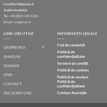
Natura
ceruri
Consiliul Naţional al
declară
gloria
Audiovizualului
lui
Tel: +40 (0)21 305 5350
Dumnezeu
Email: cna@cna.ro
LINK-URI UTILE
INFORMAȚII LEGALE
Cod de conduită
DESPRE NOI
Politică de
confidențialitate
EMISIUNI
Termeni și condiții
DONATII
Politică de cookies
STIRI
Politică de anulare
Politică de
CONTACT
confidențialitate
Contact Asociație
ASCULTATI LIVE