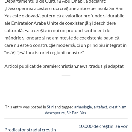
Departamentulu de Cultură Abu Dhabi, a declarat:
„Descoperirea acestei cruci creștine antice pe insula Sir Bani
Yas este o dovadă puternică a valorilor profunde și durabile
ale Emiratelor Arabe Unite de coexistență și deschidere
culturală. Ea trezește în noi un profund sentiment de
mândrie și onoare și ne amintește de coexistența pașnică,
care nu este o construcție modernă, ci un principiu integrat în
însăși țesătura istoriei regiunii noastre.”
Articol publicat de premierchristian.news, tradus și adaptat
This entry was posted in
Stiri
and tagged
arheologie
,
artefact
,
crestinism
,
descoperire
,
Sir Bani Yas
.
10.000 de creștini se vor
Predicator stradal creștin