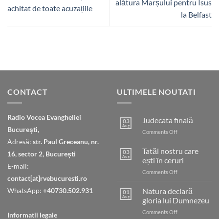
alătura Marșului pentru Isus
achitat de toate acuzațiile
la Belfast
CONTACT
ULTIMELE NOUTATI
Radio Vocea Evangheliei
Judecata finală
03
Aug
București,
on
Comments Off
Judecata
Adresă:
str. Paul Greceanu, nr.
finală
Tatăl nostru care
03
16, sector 2, București
Aug
ești în ceruri
E-mail:
on
Comments Off
contact[at]rvebucuresti.ro
Tatăl
nostru
WhatsApp:
+40730.502.931
Natura declară
01
care
Aug
gloria lui Dumnezeu
ești
on
Comments Off
în
Informatii legale