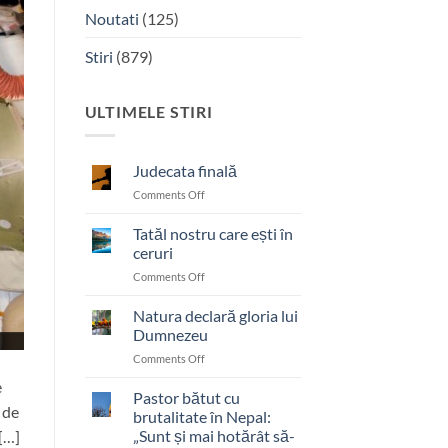
Noutati
(125)
Stiri
(879)
ULTIMELE STIRI
Judecata finală
on
Comments Off
Judecata
finală
Tatăl nostru care ești în
ceruri
on
Comments Off
Tatăl
nostru
Natura declară gloria lui
care
Dumnezeu
ești
on
Comments Off
în
Natura
ceruri
e
declară
Pastor bătut cu
 de
gloria
brutalitate în Nepal:
lui
„Sunt și mai hotărât să-
 […]
Dumnezeu