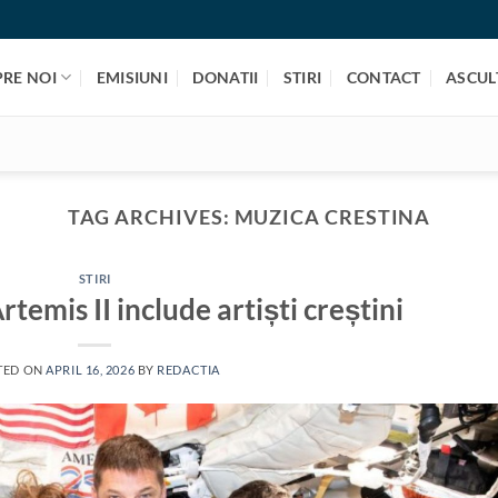
PRE NOI
EMISIUNI
DONATII
STIRI
CONTACT
ASCULT
TAG ARCHIVES:
MUZICA CRESTINA
STIRI
rtemis II include artiști creștini
TED ON
APRIL 16, 2026
BY
REDACTIA