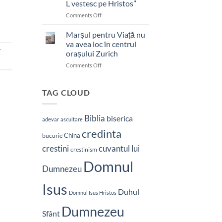
L vestesc pe Hristos”
on
Comments Off
Pastor
bătut
Marșul pentru Viață nu
cu
va avea loc în centrul
brutalitate
r
orașului Zurich
în
on
Comments Off
Nepal:
Marșul
„Sunt
pentru
și
Viață
mai
TAG CLOUD
nu
hotărât
va
să-
avea
L
Biblia
biserica
adevar
ascultare
loc
vestesc
credinta
în
pe
China
bucurie
centrul
Hristos”
crestini
cuvantul lui
orașului
crestinism
Zurich
Domnul
Dumnezeu
Isus
Duhul
Domnul Isus Hristos
Dumnezeu
Sfânt