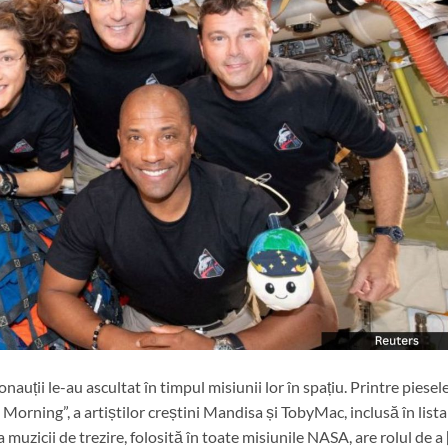
nauții le-au ascultat în timpul misiunii lor în spațiu. Printre piesel
orning”, a artiștilor creștini Mandisa și TobyMac, inclusă în lista
a muzicii de trezire, folosită în toate misiunile NASA, are rolul de a