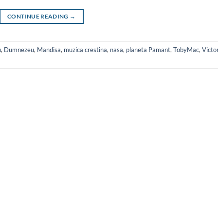
CONTINUE READING
→
u
,
Dumnezeu
,
Mandisa
,
muzica crestina
,
nasa
,
planeta Pamant
,
TobyMac
,
Victo