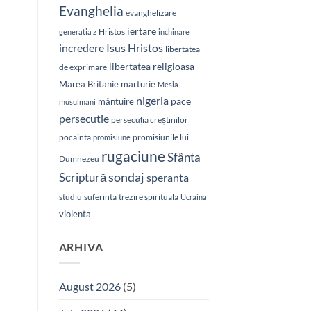
Evanghelia
evanghelizare
iertare
Hristos
generatia z
inchinare
Isus Hristos
incredere
libertatea
libertatea religioasa
de exprimare
Marea Britanie
marturie
Mesia
nigeria
pace
mântuire
musulmani
persecutie
persecuția creștinilor
pocainta
promisiunile lui
promisiune
rugaciune
Sfânta
Dumnezeu
sondaj
Scriptură
speranta
studiu
suferinta
trezire spirituala
Ucraina
violenta
ARHIVA
August 2026
(5)