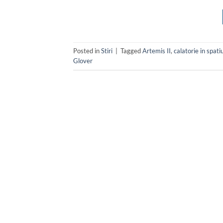
Posted in
Stiri
|
Tagged
Artemis II
,
calatorie in spati
Glover